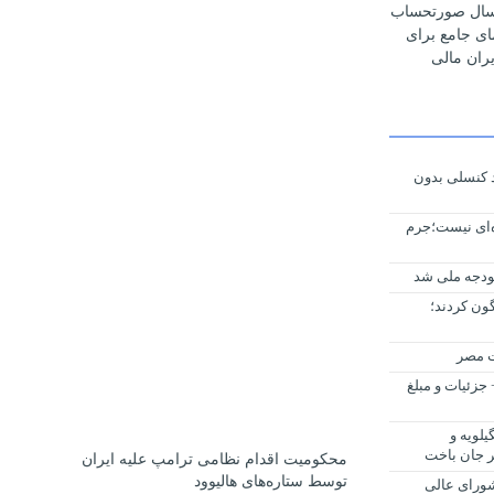
رسال صورتحساب
مای جامع برای
ران مالی
 کنسلی بدون
ه‌ای نیست؛جرم
ودجه ملی شد
ا سرنگون کردند؛
ات مصر
جزئیات و مبلغ
هگیلویه و
ر جان باخت
محکومیت اقدام نظامی ترامپ علیه ایران
توسط ستاره‌های هالیوود
شورای عالی