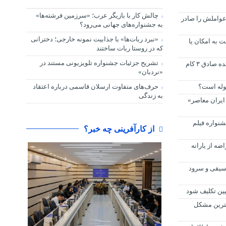
چالش کار با بازیگر عرب؛ «سرزمین فرشته‌ها»
عواملش را صادر
به جشنواره‌های جهانی می‌رود؟
«نبرد ربات‌ها» با جذابیت نمونه خارجی؛ دخترانی
 به امکان یا
که در روستا ربات ساختند
تشریح جزئیات جشنواره‌ تلویزیونی مستند در
سپاه پاسداران با اجرای عملیات وعده صادق ۳ کام
«نردبان»
لوله است؟
حرف‌های متفاوت ارسلان قاسمی درباره اعتقاد
به زندگی
ایران معاصر»
شنواره فیلم
از کارآفرینی چه خبر؟
ضه از یارانه
وسیقی و سرود
یین تکلیف شود
مترین مشکل