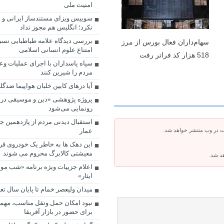
امنیت ملی
سوییس ویزای مستندساز ایرانی و 
نکرد؛ انگلیس هم مجوز نداد
بررسی دیدگاه علامه طباطبایی نسبت
سهام‌داران فعال بورس از مرز
امتناع علوم انسانی اسلامی
518 هزار کد فراتر رفت
مردم را شیرین کنند
آیا درهای کابین خلبان هواپیما ضدگ
پروژه پژوهشی «دین و موسیقی در 
رونمایی می‌شود
استقبال دیدنی مردم از پازدهمین ج
ت در وب منتشر خواهد شد.
عمار
این دهک ها به‌ خاطر یک خودروی قرا
معیشتی کالابرگ محروم می شوند
هد شد.
اعلام جزییات ویژه برنامه «شب م
ایثار»
میدان ولیعصر خمام تا پایان سال تع
نبود امکان حمل ونقل مناسب، مه
برای حضور در بازار آفریقا