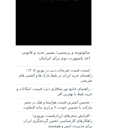
سائوتومه و پرنسیپ؛ مسیر جدید و قانونی
اخذ پاسپورت دوم برای ایرانیان
لیست قیمت تفریحات دبی در نوروز ۱۴۰۵؛
راهنمای خرید ارزان تر بلیط پارک ها و کشتی های
تفریحی
راهنمای جامع تور سافاری دبی؛ قیمت، امکانات و
خرید بلیط با بهترین آفر
تضمین کمترین قیمت هواپیما و هتل در سفر
مارکت با تضمین عودت ۲ برابری مابه التفاوت
افزایش سفرهای ارزان‌قیمت نوروزی؛
راهکارهای کارشناسی انجمن گردشگری ایران
برای مدیریت ایمن و هوشمند