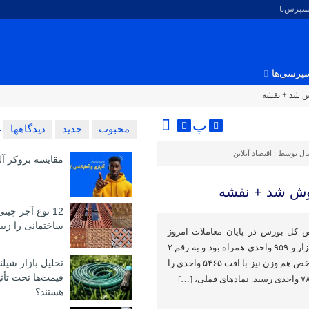
کسپرس‌نا
پرسی‌ها
 شد + نقشه
پ
محبوب
جدید
دیدگاهها
ال توسط :
اقتصاد آنلاین
مقایسه بروکر آل
ش شد + نقشه
12 نوع آجر چین
ساختمانی را زیبا
ص کل بورس در پایان معاملات امروز
(یکشنبه ۲۹ مهرماه) با افت ۱۹ هزار و ۹۵۹ واحدی همراه بود و به رقم ۲
تحلیل بازار شیلن
میلیون و ۲۱ هزار واحد رسید. شاخص هم وزن نیز با افت ۵۴۶۵ واحدی را
قیمت‌ها تحت تأث
هستند؟