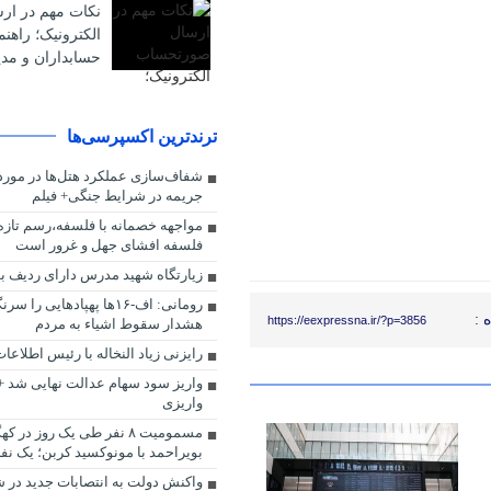
نکات مهم در ا
الکترونیک؛ راهن
حسابداران و مدی
ترندترین اکسپرسی‌ها
شفاف‌سازی عملکرد هتل‌ها در مورد
جریمه در شرایط جنگی+ فیلم
مواجهه خصمانه با فلسفه،رسم تاز
فلسفه افشای جهل و غرور است
زیارتگاه شهید مدرس دارای ردیف ب
رومانی: اف-۱۶ها پهپادهایی ر
 :
https://eexpressna.ir/?p=3856
هشدار سقوط اشیاء به مردم
رایزنی زیاد النخاله با رئیس اطلاع
واریز سود سهام عدالت نهایی شد + 
واریزی
مسمومیت ۸ نفر طی یک روز در ک
بویراحمد با مونوکسید کربن؛ یک نف
واکنش دولت به انتصابات جدید در 