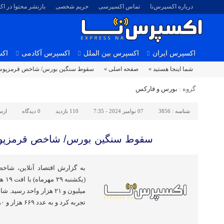
درباره اکسپرس‌نا
تماس اکسپرسی
حریم شخصی
بازنشر محتوا در ا
اکسپرس ایران
اکسپرس بین الملل
اکسپرس آکادمی
اکس
شما اینجا هستید »
صفحه اصلی »
سقوط سنگین بورس/ شاخص قرمزپوش
گروه :
بورس و فارکس
شناسه :
3856
07 نوامبر 2024 - 7:35
110 بازدید
0
دیدگاه
ارس
سقوط سنگین بورس/ شاخص قرمزپو
به گزارش اقتصاد آنلاین، شاخ
تجربه کرد و به عدد ۶۶۹ هزار و ۷۸۰ واحدی رسید. نمادهای فملی، […]