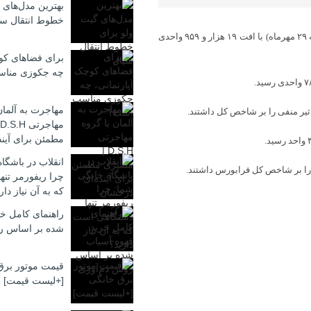
بهترین مدل‌های 
خطوط انتقال سی
به گزارش اقتصاد آنلاین، شاخص کل بورس در پایان معاملات امروز (یکشنبه ۲۹ مهرماه) با افت ۱۹ هزار و ۹۵۹ واحدی
برای فضاهای کوچ
چه جکوزی منا
مهاجرت به آلمان
ثیر منفی را بر شاخص کل داشتند.
مطمئن برای آیند
انقلاب در باشگا
ی را بر شاخص کل فرابورس داشتند.
چرا ریفورمر تن
که به آن نیاز دار
راهنمای کامل خر
شده بر اساس ر
قیمت موتور برق
[+لیست قیمت]