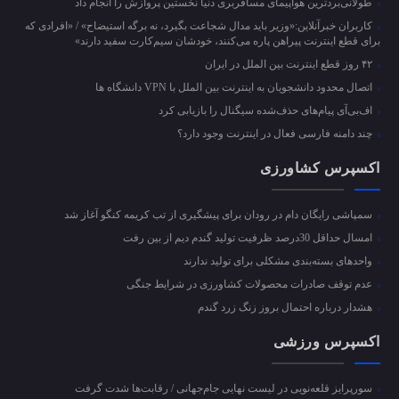
طولانی‌بردترین هواپیمای مسافربری دنیا نخستین پروازش را انجام داد
کاربران خبرآنلاین:«وزیر باید مدال شجاعت بگیرد، نه برگه استیضاح» / «افرادی که
برای قطع اینترنت پیراهن پاره می‌کنند، خودشان سیم‌کارت سفید دارند»
۴۲ روز قطع اینترنت بین الملل در ایران
اتصال محدود دانشجویان به اینترنت بین الملل با VPN دانشگاه ها
اف‌بی‌آی پیام‌های حذف‌شده سیگنال را بازیابی کرد
چند دامنه فارسی فعال در اینترنت وجود دارد؟
اکسپرس کشاورزی
سمپاشی رایگان دام در رودان برای پیشگیری از تب کریمه کنگو آغاز شد
امسال حداقل 30درصد ظرفیت تولید گندم دیم از بین رفت
واحد‌های بسته‌بندی مشکلی برای تولید ندارند
عدم توقف صادرات محصولات کشاورزی در شرایط جنگی
هشدار درباره احتمال بروز زنگ زرد گندم
اکسپرس ورزشی
سورپرایز قلعه‌نویی در لیست نهایی جام‌جهانی / رقابت‌ها شدت گرفت