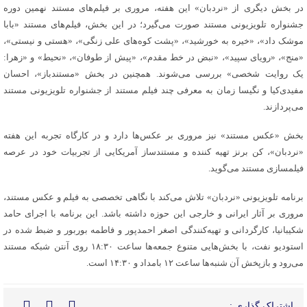
در بخش دیگری از «نردبان» این هفته، مروری بر فیلم‌های مستند نهمین دوره‌
جشنواره‌ تلویزیونی مستند صورت می‌گیرد؛ در این بخش، فیلم‌های مستند «بابا
موشک داد»، «خیره به خورشید»، «پشت کوه‌های علی زنگی»، «هستی و نیستی»،
«منج»، «رویای سپید»، «نبض در خط مقدم»، «پیش از طوفان»، «نحیط» و «زهرا:
یک روایت شخصی» بررسی می‌شوند. همچنین در بخش «مستندباز»، احسان
مفیدی‌کیا و نگیسا زمان به معرفی چند فیلم مستند از جشنواره‌ تلویزیونی مستند
می‌پردازند.
بخش «عکس مستند» نیز مروری بر عکس‌ها دارد و در کارگاه تجربه این هفته
«نردبان»، کن برنز تهیه کننده و مستندساز آمریکایی از تجربیات خود در عرصه
فیلمسازی مستند می‌گوید.
برنامه‌ تلویزیونی «نردبان» تلاش می‌کند با نگاهی تخصصی به فیلم و عکس مستند،
مروری بر آثار ایرانی و خارجی این حوزه داشته باشد. این برنامه با اجرای حامد
شکیبانیا، کارگردانی و تهیه‌کنندگی اصغر احمدپور و فاطمه بوربور و ضبط شده در
استودیو نفت، با بخش‌هایی متنوع جمعه‌ها ساعت ۱۸:۳۰ روی آنتن شبکه‌ مستند
می‌رود و بازپخش آن شنبه‌ها ساعت ۱۲ بامداد و ۱۴:۳۰ است.
اشتراک گذاری :