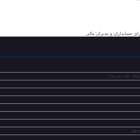
ای حسابداران و مدیران مالی
مام/ علت چه بود؟
جدول