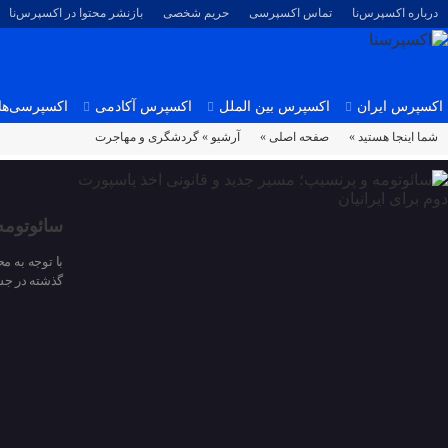
درباره اکسپرس‌نا
تماس اکسپرسی
حریم شخصی
بازنشر محتوا در اکسپرس‌نا
اکسپرس ایران
اکسپرس بین الملل
اکسپرس آکادمی
اکسپرسی‌ها
شما اینجا هستید »
صفحه اصلی »
آرشیو »
گردشگری و مهاجرت
سائوتومه
با توجه به م
گذشته در جس
30 مارس 2026