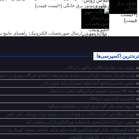
قیمت موتور برق خانگی [+لیست قیمت]
نکات مهم در ارسال صورتحساب الکترونیک؛ راهنمای جامع بر
ترندترین اکسپرسی‌ها
زنوزی بمب نقل‌وانتقالات تراکتور را ترکاند
غیبت خبرساز موحدی کرمانی در مراسم تجدید بیعت اعضای خبرگان رهبری در حرم ا
حضور مستمر و قاطع گشت‌‌های مشترک برای کنترل بازار
رشد ۵۳ درصدی تاسیس ایرلاین‌های داخلی در ۶ سال
ماموریت جدید وزیر ارتباطات
آرزوی «شارمالی گل» برای اجرا در تماشاخانه سنگلج!
سردار شکارچی: اجازه دخالت به هیج قدرتی در توسعه توان موشکی نمی دهیم
رئیس دبیرخانه شانزدهمین جشنواره بین‌المللی فارابی منصوب شد
افت قیمت‌ها در بازار خودرو/ آخرین قیمت پژو، پراید، شاهین، سمند، کوییک و دنا + 
تولد «کشور پاییز» در یک فضای عاشقانه