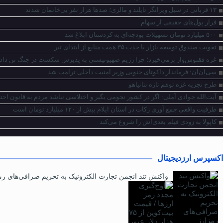
۱۳ قربانی در سیل ویرانگر تایلند و مالزی؛ صدها هزار نفر بی‌خانمان شدند
فرار پول‌های حقیقی از سهام
۵۰۰ میلیارد تومان تسهیلات بودجه‌ای به کردستان ابلاغ شد
تقویت صندوق توسعه بازار با جذب ۳۵ همت منابع از ابتدای تیر
غزه ققنوس‌وار برمی‌خیزد؛ چرا رژیم‌ صهیونیستی به پذیرش شکست در جنگ تن داد
سی‌ان‌ان: فرماندار داکوتای جنوبی وزیر امنیت داخلی ترامپ شد
طرح تجزیه غزه توهم تازه نتانیاهو
آیت‌الله جوادی آملی: اگر در کشور نجومی بگیر و اختلاسی نباشد مردم به قانون احتر
ظرفیت واقعی جمع آوری زکات در استان ایلام بیش از ۱۲۰ میلیارد تومان است
کاپولا به زودی فیلم بعدی‌اش را شروع می‌کند
اکسپرس ارزدیجیتال
واکنش تند انجمن تجارت الکترونیک به تحریم صرافی‌های رم