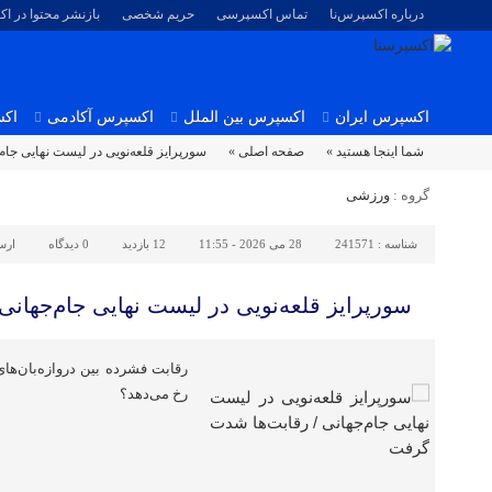
درباره اکسپرس‌نا
تماس اکسپرسی
حریم شخصی
بازنشر محتوا در ا
اکسپرس ایران
اکسپرس بین الملل
اکسپرس آکادمی
اکس
شما اینجا هستید »
صفحه اصلی »
سورپرایز قلعه‌نویی در لیست نهایی جا
گروه :
ورزشی
شناسه :
241571
28 می 2026 - 11:55
12 بازدید
0
دیدگاه
ارس
سورپرایز قلعه‌نویی در لیست نهایی جام‌جهان
رقابت فشرده بین دروازه‌بان‌ها
رخ می‌دهد؟