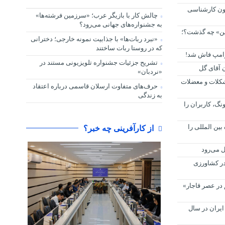
مون کارشناسی
چالش کار با بازیگر عرب؛ «سرزمین فرشته‌ها»
به جشنواره‌های جهانی می‌رود؟
پین» چه گذشت؟؛
«نبرد ربات‌ها» با جذابیت نمونه خارجی؛ دخترانی
که در روستا ربات ساختند
رامپ فاش شد!
تشریح جزئیات جشنواره‌ تلویزیونی مستند در
 آقای گل
«نردبان»
مشکلات و معضلات
حرف‌های متفاوت ارسلان قاسمی درباره اعتقاد
به زندگی
گ، کاربران را
بین المللی را
از کارآفرینی چه خبر؟
ل می‌رود
ر کشاورزی
در عصر قاجار»
ارد دلاری ایران در سال