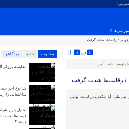
کسپرس‌نا
پرسی‌ها
م‌جهانی / رقابت‌ها شدت گرفت
پ
محبوب
جدید
دیدگاهها
ال توسط :
اقتصاد آنلاین
مقایسه بروکر آل
ی / رقابت‌ها شدت گرفت
12 نوع آجر چین
ساختمانی را زیبا
ی تیم ملی؛ آیا شگفتی در لیست نهایی
تحلیل بازار شیلن
قیمت‌ها تحت تأث
هستند؟