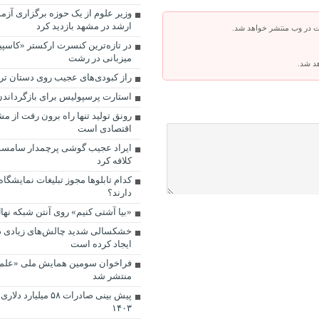
وزیر علوم از یک حوزه برگزاری آز
ارشد در مشهد بازدید کرد
ت در وب منتشر خواهد شد.
در تازه‌ترین کنسرت ارکستر «کاس
میزبانی در رشت
هد شد.
راز کبودی‌های عجیب روی دستان ت
استارت پرسپولیس برای بازگرداندن
رونق تولید تنها راه برون رفت از 
اقتصادی است
ایراد عجیب گوشی پرچمدار سامسون
کلافه کرد
کدام تابلوها مجوز تبلیغات نمایشگاه 
دارند؟
«بیا آشتی کنیم» روی آنتن شبکه نها
خشکسالی شدید چالش‌های زیادی د
ایجاد کرده است
فراخوان سومین همایش ملی «علم 
منتشر شد
پیش بینی صادرات ۵۸ میلی
۱۴۰۳