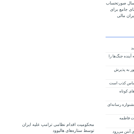
رسال صورتحساب
مای جامع برای
ران مالی
د
آینده جنگ‌ها را
ور به پذیرش
 اساس کذب است
ای کوتاه
جشنواره رسانه‌ای
 فاطمه
محکومیت اقدام نظامی ترامپ علیه ایران
توسط ستاره‌های هالیوود
 آنتن می‌رود