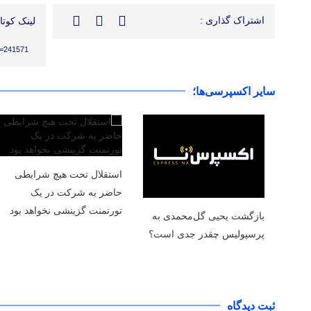
اشتراک گذاری :
لینک کوتاه
?p=241571
سایر اکسپرسی‌ها؛
استقلال تحت هیچ شرایطی
حاضر به شرکت در یک
تورنمنت گزینشی نخواهد بود
بازگشت یحیی گل‌محمدی به
پرسپولیس چقدر جدی است؟
ثبت دیدگاه