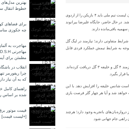
بهترین مدل‌های 
خطوط انتقال سی
به گزارش اقتصاد آنلاین به نقل از خبرآنلاین، امیر قلعه‌نویی برای نهایی کردن لیست تیم ملی باید ۴ بازیکن را از اردوی
اشد. در حال حاضر، جایگاه علیرضا بیرانوند
برای فضاهای کوچ
سهمیه باقی‌مانده دارند.
چه جکوزی منا
رایط متفاوتی دارند؛ نیازمند در لیگ گل
مهاجرت به آلمان
توجه به شرایط تیمش عملکرد فردی قابل
مطمئن برای آیند
با این حال، در بازی‌های درون‌تیمی شرایط متفاوت بوده؛ حسینی ۵ گل، نیازمند ۴ گل و خلیفه ۳ گل دریافت کرده‌اند.
انقلاب در باشگا
چرا ریفورمر تن
قرار بگیرد.
که به آن نیاز دار
است شانس خلیفه را افزایش دهد. با این
راهنمای کامل خر
خواهد شد و آیا هر چهار گلر فرصت بازی
شده بر اساس ر
قیمت موتور برق
روازه‌بان‌های باتجربه وجود دارد؛ هرچند
[+لیست قیمت]