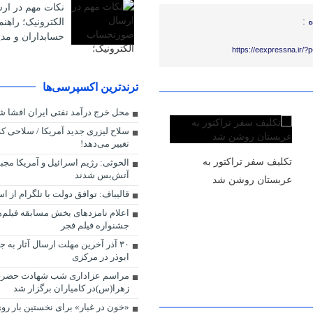
نکات مهم در ا
 :
الکترونیک؛ راهن
حسابداران و مدی
https://eexpressna.ir/
ترندترین اکسپرسی‌ها
محل خرج درآمد نفتی ایران افشا ش
سلاح لیزری جدید آمریکا / سلاحی که 
تغییر می‌دهد!
تکلیف سفر تراکتور به
الحوثی: رژیم اسرائیل و آمریکا مجب
آتش‌بس شدند
عربستان روشن شد
قالیباف: توافق دولت با تلگرام از
اعلام نامزدهای بخش مسابقه فیلم‌ه
جشنواره فیلم فجر
۳۰ آذر آخرین مهلت ارسال آثار به 
ابوذر در مرکزی
مراسم عزاداری شب شهادت حضرت
زهرا(س)در کامیاران برگزار شد
«خون در غبار» برای نخستین بار روی