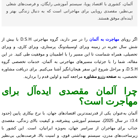
آلمان، کشوری با اقتصاد پویا، سیستم آموزشی رایگان، و فرصت‌های شغلی
بی‌نظیر، مقصدی رویایی برای مهاجرانی است که به دنبال زندگی بهتر و
آینده‌ای موفق هستند.
اگر رویای
مهاجرت به آلمان
را در سر دارید، گروه مهاجرتی D.S.H با بیش از
شش سال تجربه در زمینه ویزای اوسبیلدونگ پرستاری، ویزای کاری، و ویزای
تحصیلی، همراه شماست تا این مسیر را با اطمینان و موفقیت طی کنید. در این
مقاله، شما را با جزئیات مسیرهای مهاجرتی به آلمان، خدمات تخصصی گروه
D.S.H، و مراحل شروع این سفر هیجان‌انگیز آشنا می‌کنیم. برای دریافت مشاوره
تخصصی، به
صفحه رزرو مشاوره
مراجعه کنید و اولین قدم را بردارید.
چرا آلمان مقصدی ایده‌آل برای
مهاجرت است؟
آلمان به‌عنوان یکی از قدرتمندترین اقتصادهای جهان، با نرخ بیکاری پایین (حدود
3.4٪ در سال 2025)، سیستم آموزشی پیشرفته، و کیفیت بالای زندگی، مقصدی
جذاب برای مهاجران از سراسر جهان، به‌ویژه ایرانیان، است. این کشور با
زیرساخت‌های مدرن، سیستم بهداشتی قوی، و امنیت بالا، فرصت‌هایی بی‌نظیر