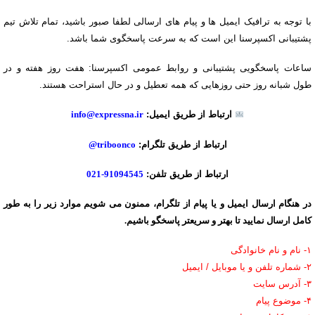
با توجه به ترافیک ایمیل ها و پیام های ارسالی لطفا صبور باشید، تمام تلاش تیم
پشتیبانی اکسپرسنا این است که به سرعت پاسخگوی شما باشد.
ساعات پاسخگویی پشتیبانی و روابط عمومی اکسپرسنا: هفت روز هفته و در
طول شبانه روز حتی روزهایی که همه تعطیل و در حال استراحت هستند.
ارتباط از طریق ایمیل:
info@expressna.ir
ارتباط از طریق تلگرام:
triboonco@
ارتباط از طریق تلفن:
91094545-021
در هنگام ارسال ایمیل و یا پیام از تلگرام، ممنون می شویم موارد زیر را به طور
کامل ارسال نمایید تا بهتر و سریعتر پاسخگو باشیم.
۱- نام و نام خانوادگی
۲- شماره تلفن و یا موبایل / ایمیل
۳- آدرس سایت
۴- موضوع پیام