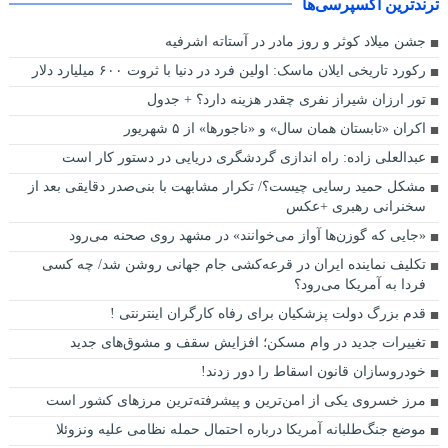
ترندترین اکسپرسی‌ها
جشن میلاد کوثر و روز مادر در آستاته اشرفیه
رکورد تاریخی ایلان ماسک: اولین فرد در دنیا با ثروت ۶۰۰ میلیارد دلار
تور ارزان شیراز نفری چقدر هزینه دارد؟ + جدول
اکران «تابستان همان سال» و «ناجورها» از ۵ شهریور
عبدالعلی زاده: راه اندازی گردشگری دریایی در دستور کار است
مشکل حمید رسایی چیست؟/ تکرار مشابهت با بنی‌صدر دقایقی بعد از
سخنرانی رهبری +عکس
«جایی که گوزن‌ها آواز می‌خوانند» در مشهد روی صحنه می‌رود
تکلیف نماینده ایران در قرعه‌کشی جام جهانی روشن شد/ چه کسی
فردا به آمریکا می‌رود؟
قدم بزرگ دولت پزشکیان برای رفاه کارگران اینترنتی !
تغییرات جدید در وام مسکن؛ افزایش سقف و مشوق‌های جدید
خودروسازان قانون اسقاط را دور زدند!
مرز خسروی یکی از امن‌ترین و پیشرفته‌ترین مرزهای کشور است
موضع جنگ‌طلبانه آمریکا درباره احتمال حمله نظامی علیه ونزوئلا