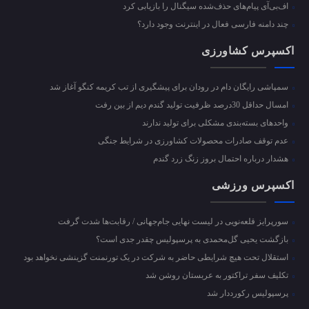
اف‌بی‌آی پیام‌های حذف‌شده سیگنال را بازیابی کرد
چند دامنه فارسی فعال در اینترنت وجود دارد؟
اکسپرس کشاورزی
سمپاشی رایگان دام در رودان برای پیشگیری از تب کریمه کنگو آغاز شد
امسال حداقل 30درصد ظرفیت تولید گندم دیم از بین رفت
واحد‌های بسته‌بندی مشکلی برای تولید ندارند
عدم توقف صادرات محصولات کشاورزی در شرایط جنگی
هشدار درباره احتمال بروز زنگ زرد گندم
اکسپرس ورزشی
سورپرایز قلعه‌نویی در لیست نهایی جام‌جهانی / رقابت‌ها شدت گرفت
بازگشت یحیی گل‌محمدی به پرسپولیس چقدر جدی است؟
استقلال تحت هیچ شرایطی حاضر به شرکت در یک تورنمنت گزینشی نخواهد بود
تکلیف سفر تراکتور به عربستان روشن شد
پرسپولیس رکورددار شد