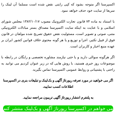
اکسپرسنا اگر متوجه بشود که کپی رایتی نقض شده است مسلما آن لینک را
سریعا از سایت خود حذف خواهد نمود.
با استناد به ماده ۷۴ قانون تجارت الکترونیک مصوب ۱۳۸۲/۱۰/۱۷ مجلس شورای
اسلامی و با عنایت به اینکه سایت اکسپرسنا مصداق بستر مبادلات الکترونیکی
متنی، صوتی و تصویر است، مسئولیت نقض حقوق تصریح شده مولفان در قانون
فوق از قبیل تکثیر، اجرا و توزیع و یا هر گونه محتوی خلاف قوانین کشور ایران بر
عهده منبع اخبار و کاربران است.
اگر هرگونه سوالی دارید و یا حتی نیازمند مشاوره تخصصی و رایگان در رابطه با
موضوعات روز خبری هستید، با روش هایی که در زیر عنوان کردیم می توانید به
راحتی با پشتیبانی و روابط عمومی اکسپرسنا تماس بگیرید.
اگر می خواهید در مورد تعرفه رپورتاژ آگهی و بک‌لینک و
تبلیغات بنری
در اکسپرسنا
اطلاعات کسب نمایید،
ب
ه
پلتفرم انتشار رپورتاژ آگهی تریبون مراجعه نمایید.
می خواهم در اکسپرسنا رپورتاژ آگهی و بک‌لینک منتشر کنم