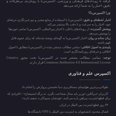
گرفته تا رویدادهای فرهنگی و ورزشی، اکسپرس‌نا با رویکردی بی‌طرفانه و
دقیق، اخبار را به شما ارائه می‌دهد.
چرا اکسپرس‌نا؟
اخبار لحظه‌ای و دقیق:
اکسپرس‌نا با استفاده از منابع معتبر و تیم خبرنگاری حرفه‌ای
خود، اخبار را به سرعت و با دقت بالا منتشر می‌کند.
پوشش گسترده:
از رویدادهای داخلی تا اخبار بین‌المللی، اکسپرس‌نا تمامی حوزه‌ها
را پوشش می‌دهد.
زبان ساده و روان:
اخبار اکسپرس‌نا به گونه‌ای نوشته شده‌اند که برای عموم قابل
فهم باشند.
پایبندی به اصول اخلاقی:
تمامی مطالب منتشر شده در اکسپرس‌نا مطابق با اصول
اخلاقی و حرفه‌ای روزنامه‌نگاری است.
توجه:
تمامی مطالب منتشر شده در اکسپرس‌نا تحت مجوز Creative
Commons Attribution 4.0 International License قرار دارند.
اکسپرس علم و فناوری
طولانی‌بردترین هواپیمای مسافربری دنیا نخستین پروازش را انجام داد
کاربران خبرآنلاین:«وزیر باید مدال شجاعت بگیرد، نه برگه استیضاح» / «افرادی که
برای قطع اینترنت پیراهن پاره می‌کنند، خودشان سیم‌کارت سفید دارند»
۴۲ روز قطع اینترنت بین الملل در ایران
اتصال محدود دانشجویان به اینترنت بین الملل با VPN دانشگاه ها