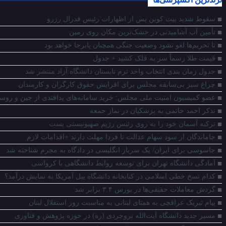
سقوط شدید بیت کوین پس از اظهارات رئیس فدرال رزرو
تأمین آب آشامیدنی در خشک‌ترین مکان روی زمین
تا تحریم‌ها لغو نشود وضعیت جنگی همچنان پابرجا خواهد بود
قیمت طلا رسماً سر به فلک کشید + جدول
جدول زمان بندی انتخاب واحد ترم تابستان دانشگاه آزاد منتشر شد
چراغ سبز بی‌سابقه مجلس برای افزایش حقوق کارگران و کارمندان
عضو کمیسیون امنیت ملی مجلس: خرید سامانه‌های پدافندی از چین و روسی
تذکر احمد خاتمی به پزشکیان در نماز جمعه
ترکیه آسمان خود را به روی رئیس رژیم صهیونیستی بست
جاماندگان از سود سهام عدالت تا فردا مهلت دارند +اقدامات لازم
جاسوسی برای ایران/ یک سرباز انگلیسی در دادگاه به مجرم شناخته شد
آمادگی دانشگاه تهران برای توسعه روابط دانشگاهی با کرواسی
کدام نسخ خطی اسلامی در کتابخانه دانشگاه ییل آمریکا به نمایش درآمد؟
گردش معاملات حقیقی‌ها در بورس ۳.۴ برابر شد
پیام تبریک عراقچی به همتای لبنانی به مناسبت روز استقلال لبنان
مسیر جدید دانشگاه آیت‌الله بروجردی (ره) در حوزه پژوهش و فناوری