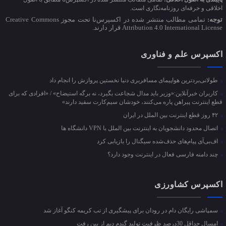
اخلاقی و حرفه‌ای روزنامه‌نگاری است.
توجه:
تمامی مطالب منتشر شده در اکسپرس‌نا تحت مجوز Creative Commons
Attribution 4.0 International License قرار دارند.
اکسپرس علم و فناوری
طولانی‌بردترین هواپیمای مسافربری دنیا نخستین پروازش را انجام داد
کاربران خبرآنلاین:«وزیر باید مدال شجاعت بگیرد، نه برگه استیضاح» / «افرادی که برای
قطع اینترنت پیراهن پاره می‌کنند، خودشان سیم‌کارت سفید دارند»
۴۲ روز قطع اینترنت بین الملل در ایران
اتصال محدود دانشجویان به اینترنت بین الملل با VPN دانشگاه ها
اف‌بی‌آی پیام‌های حذف‌شده سیگنال را بازیابی کرد
چند دامنه فارسی فعال در اینترنت وجود دارد؟
اکسپرس کشاورزی
سمپاشی رایگان دام در رودان برای پیشگیری از تب کریمه کنگو آغاز شد
امسال حداقل 30درصد ظرفیت تولید گندم دیم از بین رفت