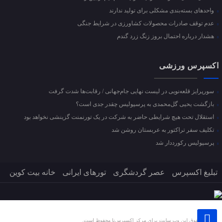
واحد‌های بسته‌بندی مشکلی برای تولید ندارند
عدم توقف صادرات محصولات کشاورزی در شرایط جنگی
هشدار درباره احتمال بروز زنگ زرد گندم
اکسپرس ورزشی
سورپرایز قلعه‌نویی در لیست نهایی جام‌جهانی / رقابت‌ها شدت گرفت
بازگشت یحیی گل‌محمدی به پرسپولیس چقدر جدی است؟
استقلال تحت هیچ شرایطی حاضر به شرکت در یک تورنمنت گزینشی نخواهد بود
تکلیف سفر تراکتور به عربستان روشن شد
پرسپولیس رکورددار شد
تبلیغ اکسپرس
عصر گردشگری
تورهای ایرانی
خانه بیت کوین
تمام حقوق این وب سایت برای مرکز اکسپرس‌نا محفوظ است.