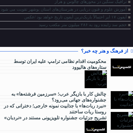
ترافیک سنگین در محورهای چالوس و هراز
آموزش علوم و فنون دریایی در هنرستان‌های استان بوشهر تقویت می شود
آیفون ۱۷ ایر احتمالاً باریک‌ترین آیفون تاریخ خواهد بود /عکس
حجم سد زاینده رود به ۲۸۶ میلیون متر مکعب رسید
از فرهنگ و هنر چه خبر؟
محکومیت اقدام نظامی ترامپ علیه ایران توسط
ستاره‌های هالیوود
از
کارآفرینی
چالش کار با بازیگر عرب؛ «سرزمین فرشته‌ها» به
جشنواره‌های جهانی می‌رود؟
چه خبر؟
«نبرد ربات‌ها» با جذابیت نمونه خارجی؛ دخترانی که در
روستا ربات ساختند
تشریح جزئیات جشنواره‌ تلویزیونی مستند در «نردبان»
از
گردشگری