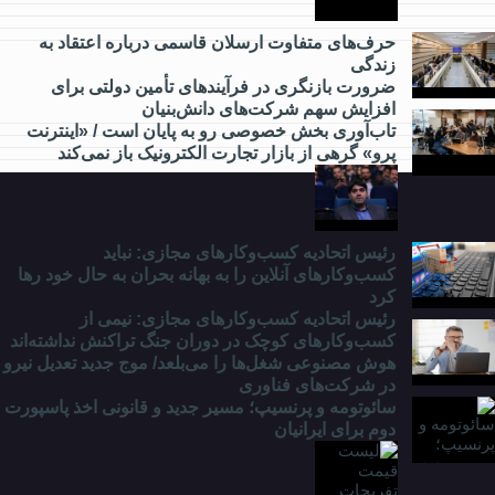
چه خبر؟
حرف‌های متفاوت ارسلان قاسمی درباره اعتقاد به
زندگی
ضرورت بازنگری در فرآیندهای تأمین دولتی برای
از
افزایش سهم شرکت‌های دانش‌بنیان
مدارس
تاب‌آوری بخش خصوصی رو به پایان است / «اینترنت
و
پرو» گرهی از بازار تجارت الکترونیک باز نمی‌کند
دانشگاه
چه
خبر؟
رئیس اتحادیه کسب‌وکارهای مجازی: نباید
کسب‌وکارهای آنلاین را به بهانه بحران به حال خود رها
کرد
رئیس اتحادیه کسب‌وکارهای مجازی: نیمی از
کسب‌وکارهای کوچک در دوران جنگ‌ تراکنش نداشته‌اند
هوش مصنوعی شغل‌ها را می‌بلعد/ موج جدید تعدیل نیرو
در شرکت‌های فناوری
سائوتومه و پرنسیپ؛ مسیر جدید و قانونی اخذ پاسپورت
دوم برای ایرانیان