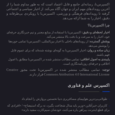
اکسپرس‌نا، رسانه‌ای جامع و قابل اعتماد است که به طور مداوم شما را از
آخرین رویدادهای مهم ایران و جهان آگاه می‌کند. از اخبار سیاسی و اجتماعی
گرفته تا رویدادهای فرهنگی و ورزشی، اکسپرس‌نا با رویکردی بی‌طرفانه و
دقیق، اخبار را به شما ارائه می‌دهد.
چرا اکسپرس‌نا؟
اخبار لحظه‌ای و دقیق:
اکسپرس‌نا با استفاده از منابع معتبر و تیم خبرنگاری حرفه‌ای
خود، اخبار را به سرعت و با دقت بالا منتشر می‌کند.
پوشش گسترده:
از رویدادهای داخلی تا اخبار بین‌المللی، اکسپرس‌نا تمامی حوزه‌ها
را پوشش می‌دهد.
زبان ساده و روان:
اخبار اکسپرس‌نا به گونه‌ای نوشته شده‌اند که برای عموم قابل
فهم باشند.
پایبندی به اصول اخلاقی:
تمامی مطالب منتشر شده در اکسپرس‌نا مطابق با اصول
اخلاقی و حرفه‌ای روزنامه‌نگاری است.
توجه:
تمامی مطالب منتشر شده در اکسپرس‌نا تحت مجوز Creative
Commons Attribution 4.0 International License قرار دارند.
اکسپرس علم و فناوری
طولانی‌بردترین هواپیمای مسافربری دنیا نخستین پروازش را انجام داد
کاربران خبرآنلاین:«وزیر باید مدال شجاعت بگیرد، نه برگه استیضاح» / «افرادی که
برای قطع اینترنت پیراهن پاره می‌کنند، خودشان سیم‌کارت سفید دارند»