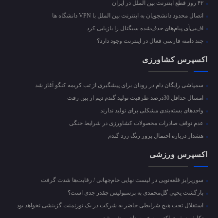
۴۲ روز قطع اینترنت بین الملل در ایران
اتصال محدود دانشجویان به اینترنت بین الملل با VPN دانشگاه ها
اف‌بی‌آی پیام‌های حذف‌شده سیگنال را بازیابی کرد
چند دامنه فارسی فعال در اینترنت وجود دارد؟
اکسپرس کشاورزی
سمپاشی رایگان دام در رودان برای پیشگیری از تب کریمه کنگو آغاز شد
امسال حداقل 30درصد ظرفیت تولید گندم دیم از بین رفت
واحد‌های بسته‌بندی مشکلی برای تولید ندارند
عدم توقف صادرات محصولات کشاورزی در شرایط جنگی
هشدار درباره احتمال بروز زنگ زرد گندم
اکسپرس ورزشی
سورپرایز قلعه‌نویی در لیست نهایی جام‌جهانی / رقابت‌ها شدت گرفت
بازگشت یحیی گل‌محمدی به پرسپولیس چقدر جدی است؟
استقلال تحت هیچ شرایطی حاضر به شرکت در یک تورنمنت گزینشی نخواهد بود