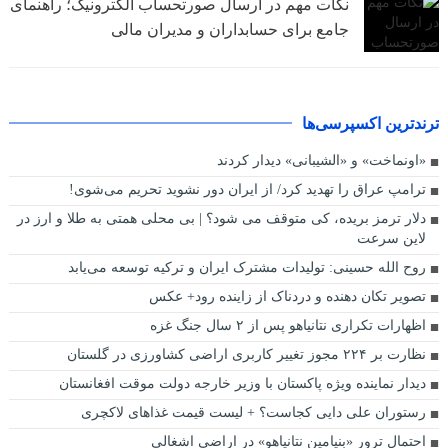
نکات مهم در ارسال صورتحساب الکترونیک؛ راهنمای
جامع برای حسابداران و مدیران مالی
ترندترین اکسپرسی‌ها
«اونماخت» و «الشیبانی» دیدار کردند
ترامپ عراق را تهدید کرد/ از ایران دور نشوید تحریم می‌شوی!
دلار ترمز بریده، کی متوقف می شود؟ | بی محلی همتی به طلا و ارز در
لاین سرعت
روح الله حسینی: تولیدات مشترک ایران و ترکیه توسعه می‌یابد
تصویر تکان دهنده و دردناک از زاینده رود+ عکس
اظهارات تکراری نتانیاهو پس از ۲ سال جنگ غزه
نظارت بر ۲۲۴ مجوز تغییر کاربری اراضی کشاورزی در گلستان
دیدار نماینده ویژه پاکستان با وزیر خارجه دولت موقت افغانستان
رستوران علی دایی کجاست؟ + لیست قیمت غذاهای لاکچری
احتمال ترور «بنیامین نتانیاهو» در اراضی اشغالی