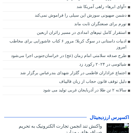
«آوای ابرها» راهی آمریکا شد
دشمن صهیونی سوزش این سیلی را فراموش نمی‌کند
تورم برای صنعتگران ثابت ماند
استقرار کامل تیم‌های امدادی در مسیر زائران اربعین
ادبیات داستانی در سوگ کربلا؛ مرور ۶ کتاب عاشورایی برای مخاطب
امروز
طرح صدقه سلامتی امام زمان (عج) در خراسان‌جنوبی اجرا می‌شود
شیائومی در ۲۰۲۴ رکورد زد
اجتماع عزاداران فاطمی در گلزار شهدای بندرعباس برگزار شد
دلیل توقف قانون حجاب از زبان قالیباف
سالانه ۲ تن طلا در آذربایجان غربی تولید می شود
اکسپرس ارزدیجیتال
واکنش تند انجمن تجارت الکترونیک به تحریم
صرافی‌های رمزارز