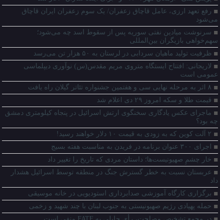
رفع تعهد ارزی، عامل قاچاق زعفران/ یک سوم زعفران ایران قاچاق
می‌شود
سرنوشت میادین نفتی سوریه پس از سقوط اسد چه می‌شود؛
سهم‌خواهی بازیگران بین‌المللی
ظرفیت تولید ماهیان سردابی در لرستان به ۵۰ هزار تن می‌رسد
لاریجانی: افتتاح ایستگاه متروی مریم مقدس(س) نوآوری دیپلماسی
عمومی است
۸ اثر به مرحله نهایی سی‌ و هفتمین جشنواره تئاتر گیلان راه یافت
قیمت طلا و سکه امروز ۲۹ دی اعلام شد
ماجرای عکس یادگاری سخنگوی ارتش اسرائیل در پنجاه کیلومتری دمشق
چه بود؟
۲ آلت کوین که به زودی به قیمت ۱۰ دلار خواهند رسید!
اجرای ۳۰۰ عنوان برنامه در فریدن به مناسبت هفته بسیج
خار چشمِ صهیونیست‌ها؛ داستان مردی که تاریخ را تغییر داد
عربستان نسبت به خطر گسترش جنگ در منطقه توسط اسرائیل هشدار
داد
برگزاری کارگاه آموزشی صدابرداری استودیویی در خانه موسیقی
حمله پهپادی رژیم صهیونیستی به جنوب لبنان با چند شهید و زخمی
در مجمع تشخیص مصلحت، رأی جلیلی به FATF منفی است