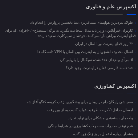
اکسپرس علم و فناوری
طولانی‌بردترین هواپیمای مسافربری دنیا نخستین پروازش را انجام داد
کاربران خبرآنلاین:«وزیر باید مدال شجاعت بگیرد، نه برگه استیضاح» / «افرادی که برای
قطع اینترنت پیراهن پاره می‌کنند، خودشان سیم‌کارت سفید دارند»
۴۲ روز قطع اینترنت بین الملل در ایران
اتصال محدود دانشجویان به اینترنت بین الملل با VPN دانشگاه ها
اف‌بی‌آی پیام‌های حذف‌شده سیگنال را بازیابی کرد
چند دامنه فارسی فعال در اینترنت وجود دارد؟
اکسپرس کشاورزی
سمپاشی رایگان دام در رودان برای پیشگیری از تب کریمه کنگو آغاز شد
امسال حداقل 30درصد ظرفیت تولید گندم دیم از بین رفت
واحد‌های بسته‌بندی مشکلی برای تولید ندارند
عدم توقف صادرات محصولات کشاورزی در شرایط جنگی
هشدار درباره احتمال بروز زنگ زرد گندم