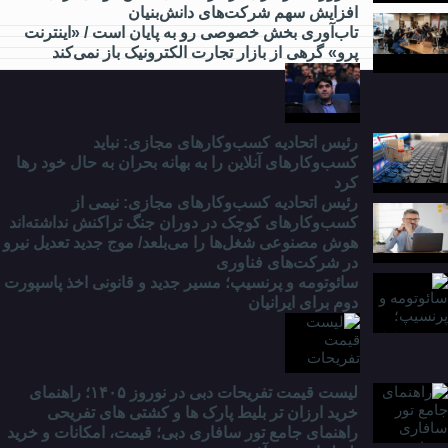
افزایش سهم شرکت‌های دانش‌بنیان
مدارس
تاب‌آوری بخش خصوصی رو به پایان است / «اینترنت
و
پرو» گرهی از بازار تجارت الکترونیک باز نمی‌کند
دانشگاه
چه
خبر؟
رئیس اتحادیه کسب‌وکارهای مجازی: نباید
کسب‌وکارهای آنلاین را به بهانه بحران به حال خود رها
کرد
رئیس اتحادیه کسب‌وکارهای مجازی: نیمی از
کسب‌وکارهای کوچک در دوران جنگ‌ تراکنش نداشته‌اند
هوش مصنوعی شغل‌ها را می‌بلعد/ موج جدید تعدیل نیرو
در شرکت‌های فناوری
سائوتومه و پرنسیپ؛ مسیر جدید و قانونی اخذ پاسپورت
دوم برای ایرانیان
لیست قیمت تفریحات دبی در نوروز ۱۴۰۵؛ راهنمای
خرید ارزان تر بلیط پارک ها و کشتی های تفریحی
راهنمای جامع تور سافاری دبی؛ قیمت، امکانات و خرید