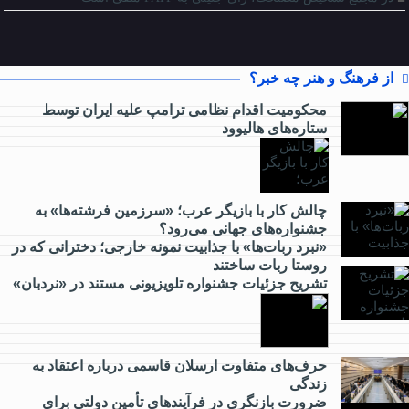
از فرهنگ و هنر چه خبر؟
محکومیت اقدام نظامی ترامپ علیه ایران توسط
ستاره‌های هالیوود
از
کارآفرینی
چالش کار با بازیگر عرب؛ «سرزمین فرشته‌ها» به
جشنواره‌های جهانی می‌رود؟
چه خبر؟
«نبرد ربات‌ها» با جذابیت نمونه خارجی؛ دخترانی که در
روستا ربات ساختند
تشریح جزئیات جشنواره‌ تلویزیونی مستند در «نردبان»
از
گردشگری
چه خبر؟
حرف‌های متفاوت ارسلان قاسمی درباره اعتقاد به
زندگی
ضرورت بازنگری در فرآیندهای تأمین دولتی برای
از