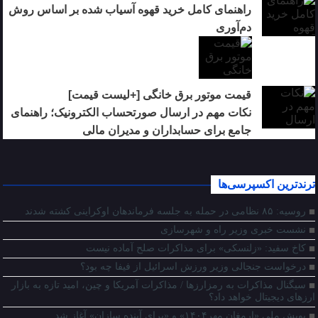
راهنمای کامل خرید قهوه آسیاب شده بر اساس روش
دم‌آوری
قیمت موتور برق خانگی [+لیست قیمت]
نکات مهم در ارسال صورتحساب الکترونیک؛ راهنمای
جامع برای حسابداران و مدیران مالی
ترندترین اکسپرسی‌ها
روسیه: ۸۵ نظامی در حمله به جلسه فرماندهان اوکراینی کشته شدند
نشست خبری وزیر راه و شهرسازی
کاخ سفید: «زلنسکی» برای مذاکرات صلح آماده نیست
درخواست جنجالی وزیر ورزش اسرائیل از فیفا چه بود؟
سیگنال مذاکرات به رمزارزها / مذاکرات آمریکا و چین، امید تازه به بازار
ارزهای دیجیتال خواهد داد؟
پویش ملی «ارمغان مهر۱۴۰۴» و «برای آینده سازان» آغاز شد