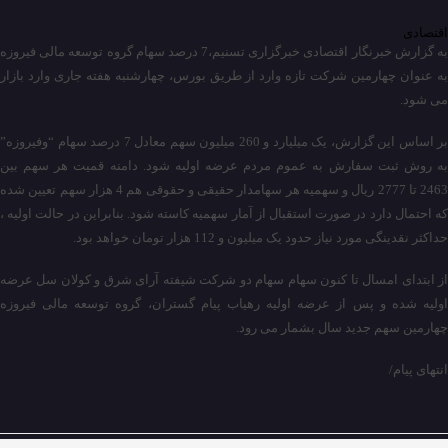
اقتصادی
به گزارش خبرنگار اقتصادی خبرگزاری تسنیم،7 درصد سهام گروه توسعه مالی فیروزه
به عنوان چهارمین شرکت تازه وارد از طریق بورس، چهارشنبه هفته جاری وارد بازار
می شود.
بر اساس این گزارش، یک میلیارد و 260 میلیون سهم معادل 7 درصد سهام “وفیروزه”
به روش ثبت سفارش به عموم مردم عرضه اولیه شود. دامنه قمیت هر سهم بین
2463 تا 2777 ریال و سهمیه هر سهامدار حقیقی و حقوقی هم 4 هزار سهم تعیین شده
که احتمال دارد در صورت استقبال از آمار سهمیه کاسته شود. بنابراین در حالت اولیه ،
حداکثر نقدینگی مورد نیاز حدود یک میلیون و 112 هزار تومان خواهد بود.
از ابتدای امسال تا کنون سهام سهام دو شرکت شیفته آرای شرق و کولان سل عرضه
اولیه شده و پس از عرضه اولیه رهیاب پیام گستران، گروه توسعه مالی فیروزه
چهارمین سهم جدید سال بشمار می رود.
انتهای پیام/