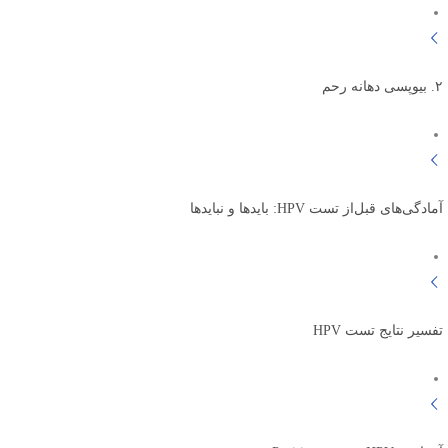
۲. بیوپسی دهانه رحم
آمادگی‌های قبل‌از تست HPV: بایدها و نبایدها
تفسیر نتایج تست HPV