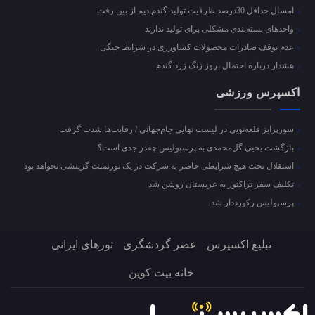
امسال حداقل 30درصد ظرفیت تولید گندم دیم از بین رفت
واحد‌های بسته‌بندی مشکلی برای تولید ندارند
عدم توقف صادرات محصولات کشاورزی در شرایط جنگی
هشدار درباره احتمال بروز زنگ زرد گندم
اکسپرس ورزشی
سورپرایز قلعه‌نویی در لیست نهایی جام‌جهانی / رقابت‌ها شدت گرفت
بازگشت یحیی گل‌محمدی به پرسپولیس چقدر جدی است؟
استقلال تحت هیچ شرایطی حاضر به شرکت در یک تورنمنت گزینشی نخواهد بود
تکلیف سفر تراکتور به عربستان روشن شد
پرسپولیس رکورددار شد
تبلیغ اکسپرس
عصر گردشگری
تورهای ایرانی
خانه بیت کوین