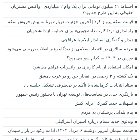
اقساط ۴۱ میلیون تومانی برای یک وام ۲ میلیاردی | واکنش مشتریان
حقوقی به این طرح چه بود؟
قیمت سکه پرواز کرد | آخرین جزئیات درباره برنامه پیش فروش سکه
راه‌اندازی «ردا کارت دانشجویی» برای حمایت از دانشجویان
دیدار و گفتگوی استاندار ایلام با عراقچی
مردم سالاری در اقتصاد اسلامی از دیدگاه رهبر انقلاب بررسی می‌شود
بورس در ۱۴۰۴ به کدام سو می رود؟
امکان استفاده از نام کاربری در واتس‌اپ فراهم می‌شود
یک کشته و ۳ زخمی در انفجار خودرو در غرب دمشق
ستاد انتخابات کرمانشاه با تأکید بر بی‌طرفی تشکیل جلسه داد
بازنگری جدی در سیاست‌های توسعه تهران با دستور رئیس جمهور
تسهیلات جدید گمرکی برای کیش
پیام یلدایی پزشکیان به مردم
ویدئوی جدید قسام درباره اسیران اسرائیلی
قیمت سیمان امروز دوشنبه ۶ مرداد ۱۴۰۴/ ادامه رکود در بازار سیمان
یارانه نقدی + کالابرگ + سهام عدالت | مجموع دریافتی خانوارها چقدر