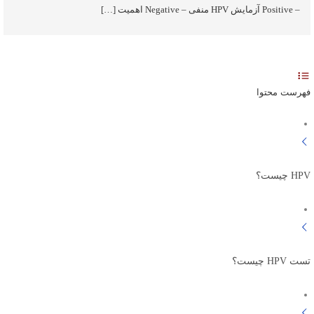
– Positive آزمایش HPV منفی – Negative اهمیت […]
فهرست محتوا
HPV چیست؟
تست HPV چیست؟