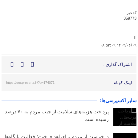
کدخبر:
359773
۱۴۰۴/۰۶/۰۹ ۰۸:۵۳:۰۹
اشتراک گذاری :
لینک کوتاه :
https://eexpressna.ir/?p=174071
سایر اکسپرسی‌ها؛
پرداخت هزینه‌های سلامت از جیب مردم به ۷۰ درصد
رسیده است
درخواست از مردم برای اهدای خون؛ فعالیت پایگاه‌ها