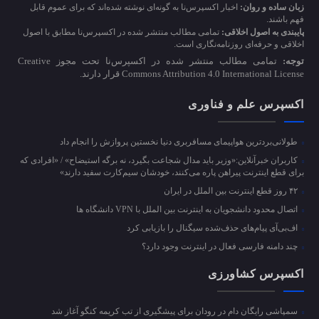
زبان ساده و روان:
اخبار اکسپرس‌نا به گونه‌ای نوشته شده‌اند که برای عموم قابل
فهم باشند.
پایبندی به اصول اخلاقی:
تمامی مطالب منتشر شده در اکسپرس‌نا مطابق با اصول
اخلاقی و حرفه‌ای روزنامه‌نگاری است.
توجه:
تمامی مطالب منتشر شده در اکسپرس‌نا تحت مجوز Creative
Commons Attribution 4.0 International License قرار دارند.
اکسپرس علم و فناوری
طولانی‌بردترین هواپیمای مسافربری دنیا نخستین پروازش را انجام داد
کاربران خبرآنلاین:«وزیر باید مدال شجاعت بگیرد، نه برگه استیضاح» / «افرادی که
برای قطع اینترنت پیراهن پاره می‌کنند، خودشان سیم‌کارت سفید دارند»
۴۲ روز قطع اینترنت بین الملل در ایران
اتصال محدود دانشجویان به اینترنت بین الملل با VPN دانشگاه ها
اف‌بی‌آی پیام‌های حذف‌شده سیگنال را بازیابی کرد
چند دامنه فارسی فعال در اینترنت وجود دارد؟
اکسپرس کشاورزی
سمپاشی رایگان دام در رودان برای پیشگیری از تب کریمه کنگو آغاز شد