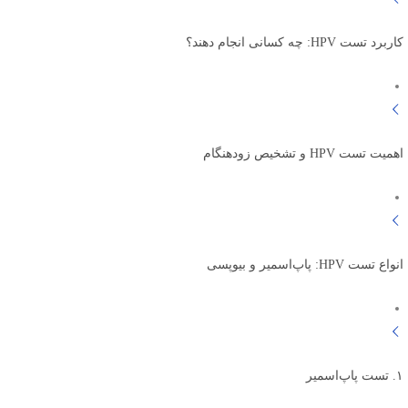
کاربرد تست HPV: چه کسانی انجام دهند؟
اهمیت تست HPV و تشخیص زودهنگام
انواع تست HPV: پاپ‌اسمیر و بیوپسی
۱. تست پاپ‌اسمیر