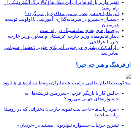
تغییر واریز یارانه‌ ها برای این دهک ها | کالا برگ الکترونیکی از
راه رسید
آمریکا با چه شرایطی به میز مذاکره باز می‌گردد؟
«سمنان» پیشرو در سرمایه‌گذاری آموزشی با اولویت توسعه
هنرستان‌
پرچمدارهای بعدی سامسونگ در راه است
دیدار قائم‌مقام وزیر خارجه عربستان و معاون وزیر خارجه
چین با عراقچی
زلزله ۷.۸ ریشتری در جنوب آمریکای جنوبی؛ هشدار سونامی
صادر شد
از فرهنگ و هنر چه خبر؟
محکومیت اقدام نظامی ترامپ علیه ایران توسط ستاره‌های هالیوود
چالش کار با بازیگر عرب؛ «سرزمین فرشته‌ها» به
جشنواره‌های جهانی می‌رود؟
«نبرد ربات‌ها» با جذابیت نمونه خارجی؛ دخترانی که در روستا
ربات ساختند
تشریح جزئیات جشنواره‌ تلویزیونی مستند در «نردبان»