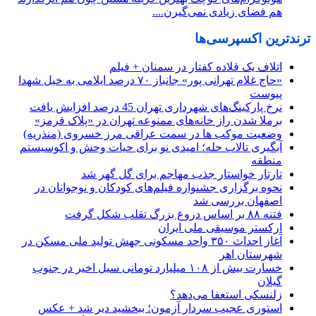
هم فضای زیادی نمی‌گیرن....
ترندترین اکسپرسی‌ها
اتلاف یک قلاده کفتار در سمنان + فیلم
«حاج غلام تهرانی پور» جانباز ۷۰ درصد ایلامی به خیل شهدا
پیوست
نرخ پارکینگ‌های شهرداری تهران 45 درصد افزایش یافت
برملا شدن راز خانه‌های ممنوعه تهران در «پلاک قرمز»
وضعیت موکب ها در سمت عراقی مرز خسروی (منذریه)
آبگیری تالاب حله؛ امیدی نو برای حیات وحش و اکوسیستم
منطقه
تارتار خواستار جذب مهاجم برای گل گهر شد
نحوه برگزاری جشنواره فیلم‌های کودکان و نوجوانان در
اصفهان بررسی شد
فتنه ۸۸ بر اساس دروغ بزرگ تقلب شکل گرفت
ارکستر موسیقی ملی ایران
آغاز احداث ۳۵۰ واحد مسکونی جهش تولید ملی مسکن در
شهرستان اهر
خسارت بیش از ۱۰۸ میلیارد تومانی سیل اخیر در جنوب
گیلان
زلنسکی استعفا می‌دهد؟
استوری عجیب سردار آزمون؛ ببخشید دیر شد + عکس