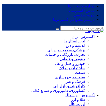
درباره اکسپرس‌نا
تماس اکسپرسی
حریم شخصی
بازنشر محتوا در اکسپرس‌نا
اکسپرس ایران
اخبار استان‌ها
اندیشه و دین
پزشکی، سلامت و زیبایی
تجارت، بازرگانی و خدمات
حقوقی و قضایی
خودرو و حمل و نقل
ساختمان و املاک
صنعت
صنعت خودروسازی
فرهنگ و هنر
کارآفرینی و بازاریابی
کشاورزی، دامپروری و صنایع غذایی
اکسپرس بین الملل
طلا و ارز
ارزدیجیتال