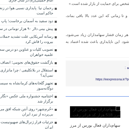
امام خمینی(ره) در سال جاری
 مشخص برای حمایت از بازار شده است.»
رحمان نیا: پایداری نسبی هوا در زنجا
حاکم است
تا زمانی که این عدد بالا باقی بماند،
دود سفید به آسمان برخاست؛ پاپ ج
پیش بینی دلار ۹۰ هزار تومانی در سال ۱۴۰۴
هر زمان فشار سهامداران زیاد می‌شود،
رسانه آمریکایی علت تشدید حملات 
د. این ناپایداری باعث شده اعتماد به
بیروت را فاش کرد
علمیه خواهران
بازگشت حقوق‌های نجومی؛ انصاف 
 :
استقلال در بلاتکلیفی / چرا ماتزاری 
نمی‌آید؟
https://eexpressna.ir/
تجهیز گلخانه‌های کرمانشاه به سیس
دوگانه‌سوز
اختتامیه جشنواره ملی عکس «نگارا
برگزار شد
«خُرم‌شهر» روی آنتن شبکه افق می‌ر
بی‌پرده از نبرد ایران
جزئیات فرار ژنرال‌های صهیونیست د
سهام‌داران فعال بورس از مرز
ایران