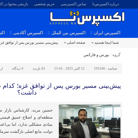
درباره اکسپرس‌نا
تماس اکسپرسی
حریم شخصی
بازنشر محتوا در ا
اکسپرس ایران
اکسپرس بین الملل
اکسپرس آکادمی
اکس
شما اینجا هستید »
صفحه اصلی »
پیش‌بینی مسیر بورس پس از توافق غزه
گروه :
بورس و فارکس
شناسه :
195348
12 اکتبر 2025 - 13:45
63 بازدید
0
دیدگاه
ار
پیش‌بینی مسیر بورس پس از توافق غزه؛ کدام ص
داشت؟
حسین مرید، کارشناس بازار س
منطقه‌ای و اصلاح عمیق قیمتی د
بنیادی مشکلی ندارد، اما بی‌اع
دولت، مانع اصلی بازگشت سرمای