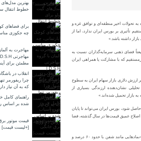
بهترین مدل‌های 
خطوط انتقال سی
 به تحولات اخیر منطقه‌ای و توافق غزه و
برای فضاهای کوچ
قیم تأثیری بر بورس ایران ندارد، اما از
چه جکوزی منا
ازار داشته باشد.»
مهاجرت به آلمان
عتاً فضای ذهنی سرمایه‌گذاران نسبت به
یرمستقیم که با مشارکت یا همراهی ایران
مطمئن برای آیند
انقلاب در باشگا
چرا ریفورمر تن
ر ارزش دلاری بازار سهام ایران به سطوح
که به آن نیاز دار
حلیلی نشان‌دهنده ارزندگی بسیاری از
ه بازار تحمیل شده‌اند.»
راهنمای کامل خر
شده بر اساس ر
 حاصل شود، بورس ایران می‌تواند تا پایان
چراکه اصلاح عمیق قیمت‌ها در سال گذشته، فضا
قیمت موتور برق
[+لیست قیمت]
او با اشاره به عملکرد برخی نماد‌ها در هفته‌های گذشته خاطرنشان کرد: «نماد‌هایی مانند شفن با حدود ۶۰ درصد و