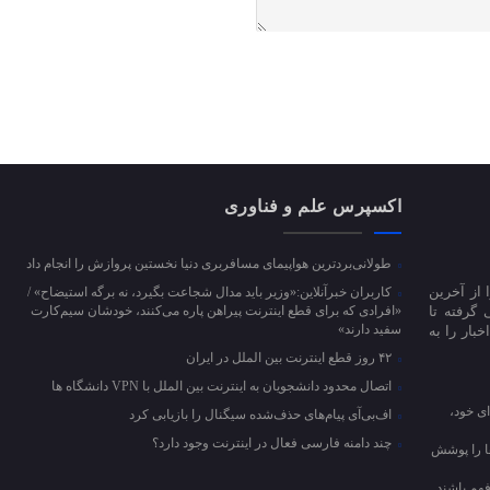
اکسپرس علم و فناوری
طولانی‌بردترین هواپیمای مسافربری دنیا نخستین پروازش را انجام داد
 از آخرین
کاربران خبرآنلاین:«وزیر باید مدال شجاعت بگیرد، نه برگه استیضاح» /
 گرفته تا
«افرادی که برای قطع اینترنت پیراهن پاره می‌کنند، خودشان سیم‌کارت
سفید دارند»
بار را به
۴۲ روز قطع اینترنت بین الملل در ایران
اتصال محدود دانشجویان به اینترنت بین الملل با VPN دانشگاه ها
ای خود،
اف‌بی‌آی پیام‌های حذف‌شده سیگنال را بازیابی کرد
چند دامنه فارسی فعال در اینترنت وجود دارد؟
ها را پوشش
فهم باشند.