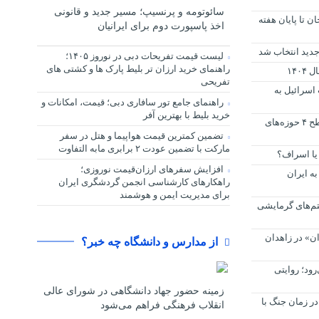
سائوتومه و پرنسیپ؛ مسیر جدید و قانونی
ن تا پایان هفته
اخذ پاسپورت دوم برای ایرانیان
دید انتخاب شد
لیست قیمت تفریحات دبی در نوروز ۱۴۰۵؛
راهنمای خرید ارزان تر بلیط پارک ها و کشتی های
تفریحی
اسرائیل به
راهنمای جامع تور سافاری دبی؛ قیمت، امکانات و
خرید بلیط با بهترین آفر
تصویب کلیات و عناوین دو درس سطح ۴ حوزه‌های
تضمین کمترین قیمت هواپیما و هتل در سفر
مارکت با تضمین عودت ۲ برابری مابه التفاوت
یا اسراف؟
افزایش سفرهای ارزان‌قیمت نوروزی؛
به ایران
راهکارهای کارشناسی انجمن گردشگری ایران
برای مدیریت ایمن و هوشمند
تم‌های گرمایشی
ن» در زاهدان
از مدارس و دانشگاه چه خبر؟
ود؛ روایتی
زمینه حضور جهاد دانشگاهی در شورای عالی
ر زمان جنگ با
انقلاب فرهنگی فراهم می‌شود