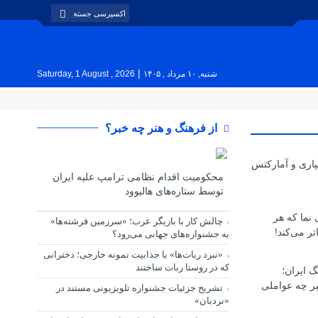
|
شنبه, ۱۰ مرداد , ۱۴۰۵
Saturday, 1 August , 2026
از فرهنگ و هنر چه خبر؟
پاری و آمارکتس
محکومیت اقدام نظامی ترامپ علیه ایران
توسط ستاره‌های هالیوود
ی نما که هر
چالش کار با بازیگر عرب؛ «سرزمین فرشته‌ها»
تر می‌کند!
به جشنواره‌های جهانی می‌رود؟
«نبرد ربات‌ها» با جذابیت نمونه خارجی؛ دخترانی
که در روستا ربات ساختند
گ ایران؛
یر چه عواملی
تشریح جزئیات جشنواره‌ تلویزیونی مستند در
«نردبان»