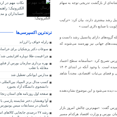
نکات مهم در ا
ند که نشانه‌ای از بازگشت تدریجی توجه به سهام
الکترونیک؛ راهن
حسابداران و مدی
ل رشد بیشتری دارند، بیان کرد: «ترکیب
ولویت با صنایع دلاری است.»
ترندترین اکسپرسی‌ها
له گروه‌های دارای پتانسیل رشد دانست و
زلزله خواف را لرزاند
قیمت‌های جهانی نیز بهره‌مند می‌شوند که
سوغات دکتر پزشکیان برای خراسا
چرا قیمت طلا دوباره افزایشی شد؟
 بورس تصریح کرد: «متأسفانه سطح اعتماد
بهره برداری سازمان بورس از فناور
عمومی به بازار سرمایه به پایین‌ترین سطح خود از سال ۱۳۹۹ تاکنون رسیده است. با وجود آنکه در ابتدای ۱۴۰۳
مقابله با تقلب
نی و فضای بی‌ثبات اقتصادی، مجدداً شاهد
مدارس ایوانکی تعطیل شد
کسب مدال برنز المپیاد بین‌الملل
دانشجوی دانشگاه آزاد بجنورد
ات دیده می‌شود و این موضوع نشان‌دهنده
صفحه اول روزنامه های استان زنجان ۱۹ آبان ۰۳
آوا وهنشان دختر شایسته پارسی با ل
باستان در مسابقات میس یونیورس
بورس گفت: «مهم‌ترین چالش امروز بازار
رشد ۲۷ درصدی جابجایی کالاهای 
مان بورس و وزارت اقتصاد هرکدام مسیر