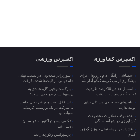
اکسپرس کشاورزی
اکسپرس ورزشی
سمپاشی رایگان دام در رودان برای
سورپرایز قلعه‌نویی در لیست نهایی
پیشگیری از تب کریمه کنگو آغاز شد
جام‌جهانی / رقابت‌ها شدت گرفت
امسال حداقل 30درصد ظرفیت
بازگشت یحیی گل‌محمدی به
تولید گندم دیم از بین رفت
پرسپولیس چقدر جدی است؟
واحد‌های بسته‌بندی مشکلی برای
استقلال تحت هیچ شرایطی حاضر
تولید ندارند
به شرکت در یک تورنمنت گزینشی
نخواهد بود
عدم توقف صادرات محصولات
کشاورزی در شرایط جنگی
تکلیف سفر تراکتور به عربستان
روشن شد
هشدار درباره احتمال بروز زنگ زرد
گندم
پرسپولیس رکورددار شد