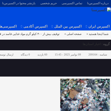
درباره اکسپرس‌نا
تماس اکسپرسی
حریم شخصی
بازنشر محتوا در اکسپرس‌نا
اکسپرس ایران
اکسپرس بین الملل
اکسپرس آکادمی
اکسپرسی‌ها
شما اینجا هستید »
صفحه اصلی »
توقیف بیش از ۴۰۰ کیلو گرم مواد غذایی فاسد در قم
گروه :
اخبار استان‌ها
شناسه :
209164
09 نوامبر 2025 - 15:45
60 بازدید
0
دیدگاه
ارسال توسط