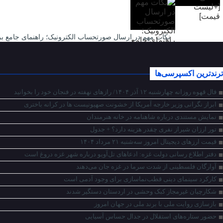
نکات مهم در ارسال صورتحساب الکترونیک؛ راهنمای جامع بر
ترندترین اکسپرسی‌ها
فال قهوه روزانه چهارشنبه ۱۲ آذر ۱۴۰۴/ راز‌های نهفته در فنجان خود را بخوانید
ابراز نگرانی وزیر خارجه آمریکا از خشونت صهیونیست ها در کرانه باختری
نمایش مستندی درباره شاهنامه در خانه هنرمندان
تور ارزان شیراز نفری چقدر هزینه دارد؟ + جدول
قیمت ارز‌های دیجیتال امروز سه‌شنبه ۲۱ مرداد ۱۴۰۴
دفتر اطلاع رسانی دولت غزه: ادعاهای تل‌آویو درباره شهر غزه دروغ است
آوارگان فلسطینی از شدت سرما در غزه جان می‌دهند
کارکرد سینمای دینی قطب‌نماسازی برای وجود آدمی است
شکارچیان غیرمجاز کبک وحشی در اردستان دستگیر شدند
بازسازی روایت ملی با برند ملی در جهان امروز
حضور ستاره‌های استقلال در جدال حساس آسیایی