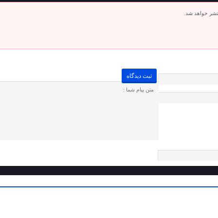
تشر خواهد شد.
لطفا پاسخ را به عدد انگلیسی وارد کنید:
9 − هشت =