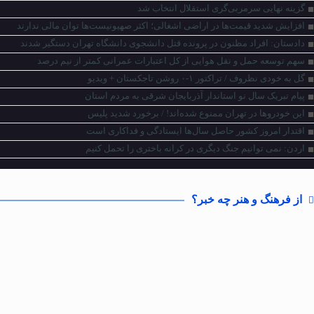
گزینه نهایی سرمربی‌گری استقلال انتخاب شد
افزایش شدید قیمت‌ها در اراضی اشغالی؛ اکثر صهیونیست‌ها توان مالی ندارند
دادستان: افراد مظنون در پرونده قتل دانشجوی دانشگاه تهران دستگیر شدند
سهم توسعه حمل و نقل هوایی از کل اعتبارات عمرانی کمتر از نیم درصد
گل به خودی نظروف / تراکتور ۱-۰ روشن تاجکستان + ویدیو
پیام تبریک سال نو استاندار آذربایجان شرقی به مردم استان
این خودروها در تهران ممنوع شده‌اند! / برخورد شدید پلیس
اقتدار امروز کشور حاصل سال‌ها ایستادگی و فداکاری است
اردن: نمی توانیم جنگ دیگری در کرانه باختری را تحمل کنیم
از فرهنگ و هنر چه خبر؟