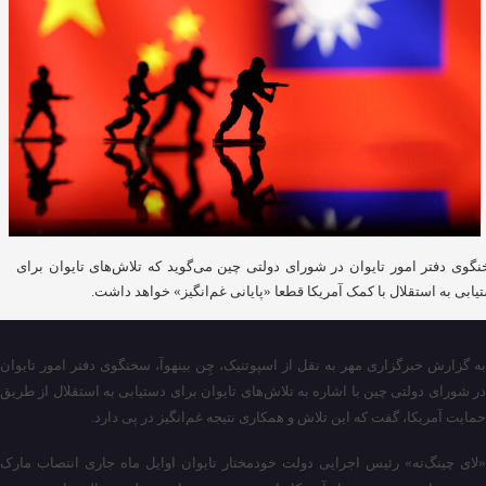
گوی دفتر امور تایوان در شورای دولتی چین می‌گوید که تلاش‌های تایوان برای
یابی به استقلال با کمک آمریکا قطعا «پایانی غم‌انگیز» خواهد داشت.
به گزارش خبرگزاری مهر به نقل از اسپوتنیک، چِن بینهوآ، سخنگوی دفتر امور تایوان
در شورای دولتی چین با اشاره به تلاش‌های تایوان برای دستیابی به استقلال از طریق
حمایت آمریکا، گفت که این تلاش و همکاری نتیجه غم‌انگیز در پی دارد.
«لای چینگ‌ته» رئیس اجرایی دولت خودمختار تایوان اوایل ماه جاری انتصاب مارک