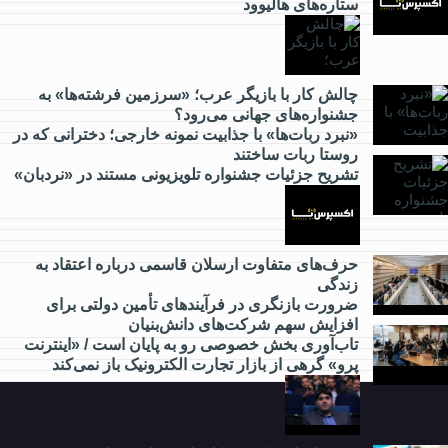
ستاره‌های هالیوود
از
کارآفرینی
چالش کار با بازیگر عرب؛ «سرزمین فرشته‌ها» به
جشنواره‌های جهانی می‌رود؟
چه خبر؟
«نبرد ربات‌ها» با جذابیت نمونه خارجی؛ دخترانی که در
روستا ربات ساختند
تشریح جزئیات جشنواره‌ تلویزیونی مستند در «نردبان»
از
گردشگری
چه خبر؟
حرف‌های متفاوت ارسلان قاسمی درباره اعتقاد به
زندگی
ضرورت بازنگری در فرآیندهای تأمین دولتی برای
از
افزایش سهم شرکت‌های دانش‌بنیان
مدارس
تاب‌آوری بخش خصوصی رو به پایان است / «اینترنت
و
پرو» گرهی از بازار تجارت الکترونیک باز نمی‌کند
دانشگاه
چه
خبر؟