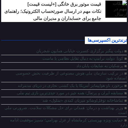
قیمت موتور برق خانگی [+لیست قیمت]
نکات مهم در ارسال صورتحساب الکترونیک؛ راهنمای
جامع برای حسابداران و مدیران مالی
ترندترین اکسپرسی‌ها
دولت پیگیر برگزاری کنسرت خیابانی همایون شجریان
کوبا: دولت ترامپ به دنبال تقابل نظامی با ماست
پزشکیان به شایعات پایان داد
در ترکیب سازمان ملی هوش مصنوعی از ظرفیت بخش خصوصی
استفاده شود
برخورد ناو هواپیمابر آمریکا با یک کشتی تجاری در دریای مدیترانه
مسابقه ایران و پرتغال/ همه چیز در مورد جدی‌ترین بازی تیم ملی
تماشاخانه نوفل‌لوشاتو میزبان کمدی «سلول» شد
وزیر بهداشت و درمان: همدلی برای حل مشکلات سلامت، ضرورتی ملی
است
حمایت ویژه بهزیستی کرمانشاه از غزل بهرامی؛ مسیر موفقیت ادامه
دارد