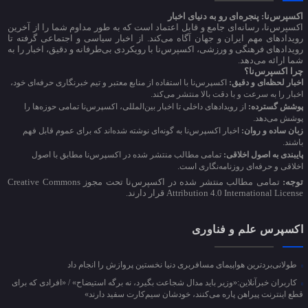
اکسپرس‌نا: پنجره‌ای رو به دنیای اخبار
اکسپرس‌نا، رسانه‌ای جامع و قابل اعتماد است که به طور مداوم شما را از آخرین
رویدادهای مهم ایران و جهان آگاه می‌کند. از اخبار سیاسی و اجتماعی گرفته تا
رویدادهای فرهنگی و ورزشی، اکسپرس‌نا با رویکردی بی‌طرفانه و دقیق، اخبار را به
شما ارائه می‌دهد.
چرا اکسپرس‌نا؟
اخبار لحظه‌ای و دقیق:
اکسپرس‌نا با استفاده از منابع معتبر و تیم خبرنگاری حرفه‌ای خود،
اخبار را به سرعت و با دقت بالا منتشر می‌کند.
پوشش گسترده:
از رویدادهای داخلی تا اخبار بین‌المللی، اکسپرس‌نا تمامی حوزه‌ها را
پوشش می‌دهد.
زبان ساده و روان:
اخبار اکسپرس‌نا به گونه‌ای نوشته شده‌اند که برای عموم قابل فهم
باشند.
پایبندی به اصول اخلاقی:
تمامی مطالب منتشر شده در اکسپرس‌نا مطابق با اصول
اخلاقی و حرفه‌ای روزنامه‌نگاری است.
توجه:
تمامی مطالب منتشر شده در اکسپرس‌نا تحت مجوز Creative Commons
Attribution 4.0 International License قرار دارند.
اکسپرس علم و فناوری
طولانی‌بردترین هواپیمای مسافربری دنیا نخستین پروازش را انجام داد
کاربران خبرآنلاین:«وزیر باید مدال شجاعت بگیرد، نه برگه استیضاح» / «افرادی که برای
قطع اینترنت پیراهن پاره می‌کنند، خودشان سیم‌کارت سفید دارند»