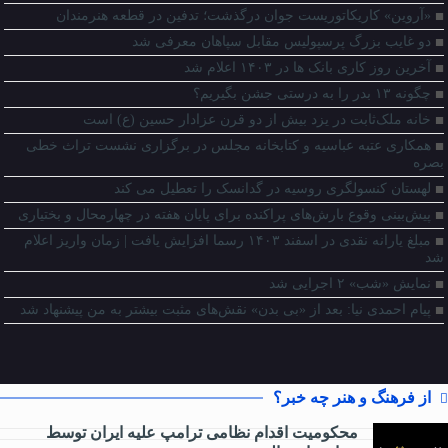
«آروین» کاریکاتوریست جوان درگذشت؛ تدفین در قطعه هنرمندان
دو غایب بزرگ پرسپولیس مقابل سپاهان معرفی شد
آخرین روز کاری بانک ها در ۱۴۰۳ اعلام شد
چگونه ۱۳ بدر را به درستی جشن بگیریم؟
خانه‌ ملک‌ثابت در یزد بیش از دو قرن عزادار حسین (ع) است
همکاری عتبه عباسیه و کتابخانه مجلس در برگزاری نشست تراث خطی
بصره
لهستان کنسولگری روسیه در گدانسک را تعطیل می کند
پیش‌بینی وقوع بارش‌های پراکنده برای پایان هفته در چهارمحال و بختیاری
مبلغ یارانه نقدی در اسفند ۱۴۰۳ رسما افزایش یافت | زمان واریز اعلام
شد
نمایش «شب» ۲ اجرایی شد
پیام احمدی نیا: بعد از «بی بدن» نقش‌های مثبت بیشتر به من پیشنهاد شد
از فرهنگ و هنر چه خبر؟
محکومیت اقدام نظامی ترامپ علیه ایران توسط