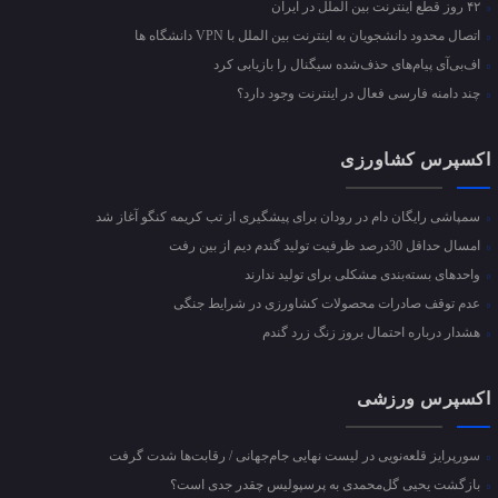
۴۲ روز قطع اینترنت بین الملل در ایران
اتصال محدود دانشجویان به اینترنت بین الملل با VPN دانشگاه ها
اف‌بی‌آی پیام‌های حذف‌شده سیگنال را بازیابی کرد
چند دامنه فارسی فعال در اینترنت وجود دارد؟
اکسپرس کشاورزی
سمپاشی رایگان دام در رودان برای پیشگیری از تب کریمه کنگو آغاز شد
امسال حداقل 30درصد ظرفیت تولید گندم دیم از بین رفت
واحد‌های بسته‌بندی مشکلی برای تولید ندارند
عدم توقف صادرات محصولات کشاورزی در شرایط جنگی
هشدار درباره احتمال بروز زنگ زرد گندم
اکسپرس ورزشی
سورپرایز قلعه‌نویی در لیست نهایی جام‌جهانی / رقابت‌ها شدت گرفت
بازگشت یحیی گل‌محمدی به پرسپولیس چقدر جدی است؟