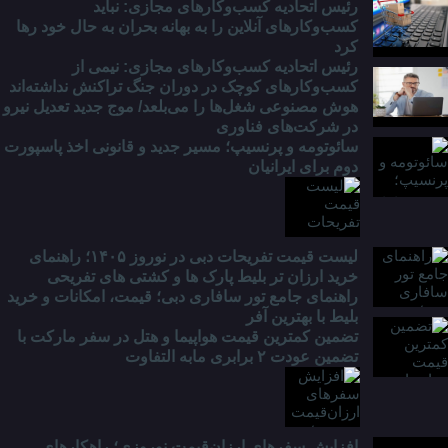
رئیس اتحادیه کسب‌وکارهای مجازی: نباید
کسب‌وکارهای آنلاین را به بهانه بحران به حال خود رها
کرد
رئیس اتحادیه کسب‌وکارهای مجازی: نیمی از
کسب‌وکارهای کوچک در دوران جنگ‌ تراکنش نداشته‌اند
هوش مصنوعی شغل‌ها را می‌بلعد/ موج جدید تعدیل نیرو
در شرکت‌های فناوری
سائوتومه و پرنسیپ؛ مسیر جدید و قانونی اخذ پاسپورت
دوم برای ایرانیان
لیست قیمت تفریحات دبی در نوروز ۱۴۰۵؛ راهنمای
خرید ارزان تر بلیط پارک ها و کشتی های تفریحی
راهنمای جامع تور سافاری دبی؛ قیمت، امکانات و خرید
بلیط با بهترین آفر
تضمین کمترین قیمت هواپیما و هتل در سفر مارکت با
تضمین عودت ۲ برابری مابه التفاوت
افزایش سفرهای ارزان‌قیمت نوروزی؛ راهکارهای