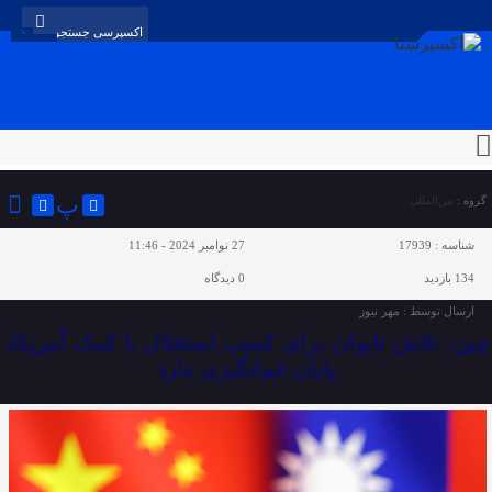
پ
گروه :
بین‌المللی
شناسه :
17939
27 نوامبر 2024 - 11:46
134 بازدید
0
دیدگاه
ارسال توسط :
مهر نیوز
چین: تلاش تایوان برای کسب استقلال با کمک آمریکا،
پایان غم‌انگیزی دارد