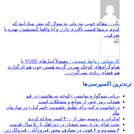
نگین :
مقاله خوبی بود ولی یه سوال که پیش میاد اینه که
کدوم برندها قیمت بالاتری دارن و آیا واقعا کیفیتشون بهتره یا
صرف...
کارشناس روابط عمومی :
معمولاً لیبل‌های VOID یا
هولوگرام‌های کوچک بهترین گزینه هستن چون هم اثرگذارند
هم فضای زیادی نمی‌گیرن....
ترندترین اکسپرسی‌ها
برپایی سوگواره نمایشی «کوچه بنی‌هاشم» در قم
همدلی رمز عبور از موانع و مشکلات است
درخواست ترکیه برای تعلیق عضویت «اسرائیل» در سازمان
ملل
اوکراین و روسیه بیش از ۳۰۰ اسیر مبادله کردند
پخت غذای نذری نیمه شعبان در دوراهک با ۵۰ سال قدمت
۳ مصدوم و ۲ فوتی در تصادف محور فیروزآباد – قیروکارزین