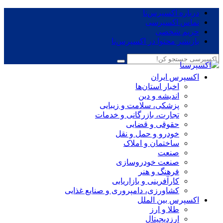
درباره اکسپرس‌نا
تماس اکسپرسی
حریم شخصی
بازنشر محتوا در اکسپرس‌نا
اکسپرس ایران
اخبار استان‌ها
اندیشه و دین
پزشکی، سلامت و زیبایی
تجارت، بازرگانی و خدمات
حقوقی و قضایی
خودرو و حمل و نقل
ساختمان و املاک
صنعت
صنعت خودروسازی
فرهنگ و هنر
کارآفرینی و بازاریابی
کشاورزی، دامپروری و صنایع غذایی
اکسپرس بین الملل
طلا و ارز
ارزدیجیتال