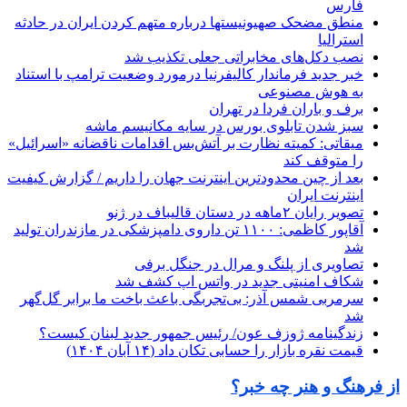
فارس
منطق مضحک صهیونیستها درباره متهم کردن ایران در حادثه
استرالیا
نصب دکل‌های مخابراتی جعلی تکذیب شد
خبر جدید فرماندار کالیفرنیا درمورد وضعیت ترامپ با استناد
به هوش مصنوعی
برف و باران فردا در تهران
سبز شدن تابلوی بورس در سایه مکانیسم ماشه
میقاتی: کمیته نظارت بر آتش‌بس اقدامات ناقضانه «اسرائیل»
را متوقف کند
بعد از چین محدودترین اینترنت جهان را داریم / گزارش کیفیت
اینترنت ایران
تصویر رایان ۲ماهه در دستان قالیباف در ژنو
آقاپور کاظمی: ۱۱۰۰ تن داروی دامپزشکی در مازندران تولید
شد
تصاویری از پلنگ و مرال در جنگل برفی
شکاف امنیتی جدید در واتس اپ کشف شد
سرمربی شمس آذر: بی‌تجربگی باعث باخت ما برابر گل‌گهر
شد
زندگینامه ژوزف عون/ رئیس جمهور جدید لبنان کیست؟
قیمت نقره بازار را حسابی تکان داد (۱۴ آبان ۱۴۰۴)
از فرهنگ و هنر چه خبر؟