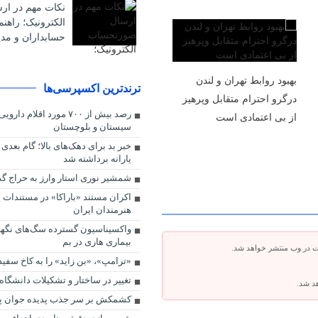
نکات مهم در ا
الکترونیک؛ راهن
حسابداران و مدی
بهبود روابط تهران و لندن
ترندترین اکسپرسی‌ها
درگرو احترام متقابل وپرهیز
رصد بیش از ۷۰۰ مورد اقلام
از بی‌ اعتمادی است
سیستان و بلوچستان
خبر بد برای دهک‌های بالا؛ گام بعد
یارانه برداشته شد
شمشیر نوری استار وارز به حراج گ
اکران مستند «باراکا» در مستندات ی
هنرمندان ایران
واکسیناسیون گسترده سگ‌های نگهبا
بیماری هاری در بم
ت در وب منتشر خواهد شد.
«ترامپ»، «بن زاید» را به کاخ سفی
تغییر در ساختار و تشکیلات دانشگاه
هد شد.
کشمکش بر سر جذب پدیده جوان 