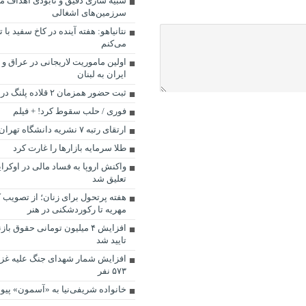
شبیه سازی دقیق و نابودی اهداف مهم
سرزمین‌های اشغالی
نتانیاهو: هفته آینده در کاخ سفید با 
می‌کنم
اولین ماموریت لاریجانی در عراق و ا
ایران به لبنان
ثبت حضور همزمان ۲ قلاده پلنگ در چاشم‌لوبار
فوری / حلب سقوط کرد! + فیلم
ارتقای رتبه ۷ نشریه دانشگاه تهران
طلا سرمایه بازارها را غارت کرد
واکنش اروپا به فساد مالی در اوکرا
تعلیق شد
هفته پرتحول برای زنان؛ از تصویب 
مهریه تا رکوردشکنی در هنر
افزایش ۴ میلیون تومانی حقوق
تایید شد
۵۷۳ نفر
خانواده شریفی‌نیا به «آسمون» پیو