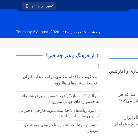
|
پنجشنبه, ۱۵ مرداد , ۱۴۰۵
Thursday, 6 August , 2026
از فرهنگ و هنر چه خبر؟
پاری و آمارکتس
محکومیت اقدام نظامی ترامپ علیه ایران
توسط ستاره‌های هالیوود
ی نما که هر
چالش کار با بازیگر عرب؛ «سرزمین فرشته‌ها»
تر می‌کند!
به جشنواره‌های جهانی می‌رود؟
«نبرد ربات‌ها» با جذابیت نمونه خارجی؛ دخترانی
که در روستا ربات ساختند
گ ایران؛
یر چه عواملی
تشریح جزئیات جشنواره‌ تلویزیونی مستند در
«نردبان»