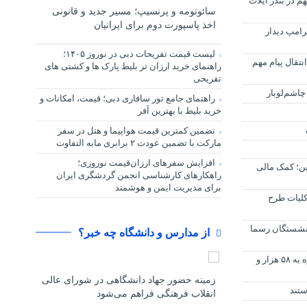
 در بندر ایلات
سائوتومه و پرنسیپ؛ مسیر جدید و قانونی
اخذ پاسپورت دوم برای ایرانیان
ترامپ دیدار
لیست قیمت تفریحات دبی در نوروز ۱۴۰۵؛
نتقال پیام مهم
راهنمای خرید ارزان تر بلیط پارک ها و کشتی های
تفریحی
راهنمای جامع تور سافاری دبی؛ قیمت، امکانات و
خرید بلیط با بهترین آفر
تضمین کمترین قیمت هواپیما و هتل در سفر
مارکت با تضمین عودت ۲ برابری مابه التفاوت
افزایش سفرهای ارزان‌قیمت نوروزی؛
ین؛ کمک مالی
راهکارهای کارشناسی انجمن گردشگری ایران
برای مدیریت ایمن و هوشمند
کلیات طرح
 بازنشستگان رسما
از مدارس و دانشگاه چه خبر؟
افزایش شمار شهدای جنگ علیه غزه به ۵۸ هزار و
زمینه حضور جهاد دانشگاهی در شورای عالی
ستند
انقلاب فرهنگی فراهم می‌شود