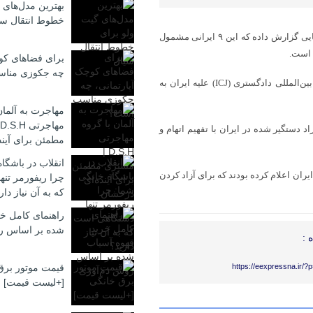
بهترین مدل‌های 
خطوط انتقال سی
به گزارش اقتصاد آنلاین به نقل از فارس، رویترز به نقل از دو دیپلمات اروپایی گزارش داده که این ۹ ایرانی مشمول
 است.
برای فضاهای کوچ
چه جکوزی منا
رویترز همچنین خبر داده که فرانسه در حال آماده‌سازی شکایتی در دیوان بین‌المللی دادگستری (ICJ) علیه ایران به
مهاجرت به آلمان
 دستگیر شده در ایران با تفهیم اتهام و
مطمئن برای آیند
انقلاب در باشگا
ان اعلام کرده بودند که برای آزاد کردن
چرا ریفورمر تن
که به آن نیاز دار
راهنمای کامل خر
شده بر اساس ر
 :
https://eexpressna.ir/
قیمت موتور برق
[+لیست قیمت]