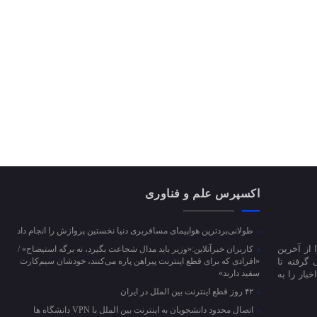
اکسپرس علم و فناوری
طولانی‌بردترین هواپیمای مسافربری دنیا نخستین پروازش را انجام داد
 از آخرین
کاربران خبرآنلاین:«وزیر باید مدال شجاعت بگیرد، نه برگه استیضاح» /
 گرفته تا
«افرادی که برای قطع اینترنت پیراهن پاره می‌کنند، خودشان سیم‌کارت
سفید دارند»
بار را به
۴۲ روز قطع اینترنت بین الملل در ایران
اتصال محدود دانشجویان به اینترنت بین الملل با VPN دانشگاه ها