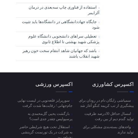
استفاده از فناوری چاپ سه‌بعدی در درمان
آلزایمر
جایگاه جهاددانشگاهی در دانشگاه‌ها باید تثبیت
شود
تعطیلی سراهای دانشجویی دانشگاه علوم
پزشکی شهید بهشتی تا اطلاع ثانوی
باشد که جهانیان شاهد انتقام سخت خون رهبر
شهید انقلاب باشند
اکسپرس کشاورزی
اکسپرس ورزشی
سمپاشی رایگان دام در رودان برای
سورپرایز قلعه‌نویی در لیست نهایی
پیشگیری از تب کریمه کنگو آغاز شد
جام‌جهانی / رقابت‌ها شدت گرفت
امسال حداقل 30درصد ظرفیت
بازگشت یحیی گل‌محمدی به
تولید گندم دیم از بین رفت
پرسپولیس چقدر جدی است؟
واحد‌های بسته‌بندی مشکلی برای
استقلال تحت هیچ شرایطی حاضر
تولید ندارند
به شرکت در یک تورنمنت گزینشی
نخواهد بود