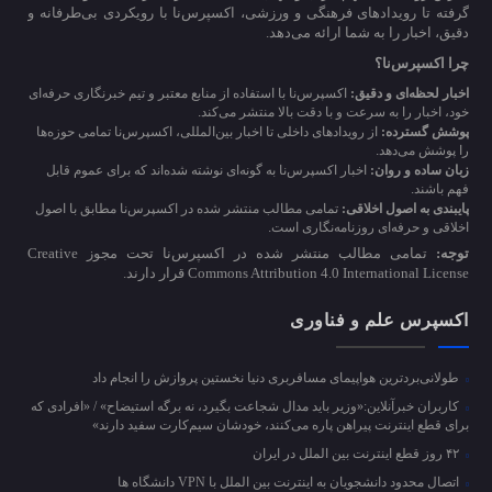
گرفته تا رویدادهای فرهنگی و ورزشی، اکسپرس‌نا با رویکردی بی‌طرفانه و
دقیق، اخبار را به شما ارائه می‌دهد.
چرا اکسپرس‌نا؟
اخبار لحظه‌ای و دقیق:
اکسپرس‌نا با استفاده از منابع معتبر و تیم خبرنگاری حرفه‌ای
خود، اخبار را به سرعت و با دقت بالا منتشر می‌کند.
پوشش گسترده:
از رویدادهای داخلی تا اخبار بین‌المللی، اکسپرس‌نا تمامی حوزه‌ها
را پوشش می‌دهد.
زبان ساده و روان:
اخبار اکسپرس‌نا به گونه‌ای نوشته شده‌اند که برای عموم قابل
فهم باشند.
پایبندی به اصول اخلاقی:
تمامی مطالب منتشر شده در اکسپرس‌نا مطابق با اصول
اخلاقی و حرفه‌ای روزنامه‌نگاری است.
توجه:
تمامی مطالب منتشر شده در اکسپرس‌نا تحت مجوز Creative
Commons Attribution 4.0 International License قرار دارند.
اکسپرس علم و فناوری
طولانی‌بردترین هواپیمای مسافربری دنیا نخستین پروازش را انجام داد
کاربران خبرآنلاین:«وزیر باید مدال شجاعت بگیرد، نه برگه استیضاح» / «افرادی که
برای قطع اینترنت پیراهن پاره می‌کنند، خودشان سیم‌کارت سفید دارند»
۴۲ روز قطع اینترنت بین الملل در ایران
اتصال محدود دانشجویان به اینترنت بین الملل با VPN دانشگاه ها