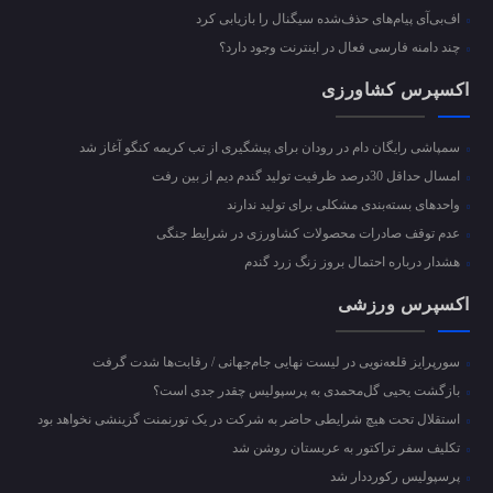
اف‌بی‌آی پیام‌های حذف‌شده سیگنال را بازیابی کرد
چند دامنه فارسی فعال در اینترنت وجود دارد؟
اکسپرس کشاورزی
سمپاشی رایگان دام در رودان برای پیشگیری از تب کریمه کنگو آغاز شد
امسال حداقل 30درصد ظرفیت تولید گندم دیم از بین رفت
واحد‌های بسته‌بندی مشکلی برای تولید ندارند
عدم توقف صادرات محصولات کشاورزی در شرایط جنگی
هشدار درباره احتمال بروز زنگ زرد گندم
اکسپرس ورزشی
سورپرایز قلعه‌نویی در لیست نهایی جام‌جهانی / رقابت‌ها شدت گرفت
بازگشت یحیی گل‌محمدی به پرسپولیس چقدر جدی است؟
استقلال تحت هیچ شرایطی حاضر به شرکت در یک تورنمنت گزینشی نخواهد بود
تکلیف سفر تراکتور به عربستان روشن شد
پرسپولیس رکورددار شد