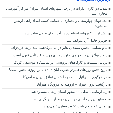
تمدید دورکاری ادارات در برخی شهرهای استان تهران؛ مراکز آموزشی
مجازی شد
مددجویان چهارمحال و بختیاری با حمایت کمیته امداد راهی اربعین
می‌شوند
بیش از ۴۰۰ پروانه استاندارد در آذربایجان غربی صادر شد
خودرو حامل آرد متوقف شد
پیام تسلیت انجمن منتقدان تئاتر در پی درگذشت عبدالرضا فریدزاده
زاخارووا: زبان باج‌خواهی و تهدید برای روسیه غیرقابل قبول است
برپایی نشست و کارگاه‌های پژوهشی در نمایشگاه موسیقی کودک
تاریخ دقیق روز‌های قمردر عقرب آبان ۱۴۰۴ / این روز‌ها نحس است!
موضع‌گیری اسرائیل نسبت به احتمال توافق ایران و آمریکا
بازگشت پرواز تهران – ارومیه به فرودگاه مهرآباد
راه ارتباطی اصلی ۱۱ محور استان زنجان مسدود شد
نخستین پرواز داخلی در سوریه بعد از سرنگونی اسد
تاوانی که مردم بابت “خودروسازی” می‌دهند