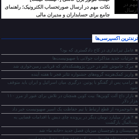
نکات مهم در ارسال صورتحساب الکترونیک؛ راهنمای
جامع برای حسابداران و مدیران مالی
ترندترین اکسپرسی‌ها
عامل تیراندازی در کاخ دادگستری که بود؟
جزئیات جدید مذاکرات جولانی با صهیونیست‌ها
مرگ خاموش علم در خزر؛ پژوهشکده‌ای که قربانی زمین‌خواری شد
واریز کمک‌هزینه گروه‌های جشنواره تئاتر فجر تا هفته آینده
ترامپ پس از گفتگو با پوتین: درگیری میان اسرائیل و ایران باید متوقف
شود
بازار داغ آلت‌ کوین‌ها؛ بیت کوین همچنان در تلاش برای عبور از مرز ۱۱۰
هزار دلار
«ابوحمزه» از قطع ارتباط با تیم حفاظت یک اسیر صهیونیست خبر داد
۴ هزار میلیارد تومان دیگر در پرونده چای دبش با اقدامات قضایی به
بیت‌المال بازگشت
سیستان و بلوچستان میزبان فصل جدید «خانه‌ ما» شد
امروز مسئله فلسطین به یک دغدغه جهانی تبدیل شده است