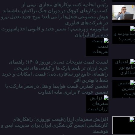
رئیس اتحادیه کسب‌وکارهای مجازی: نیمی از
کسب‌وکارهای کوچک در دوران جنگ‌ تراکنش نداشته‌اند
هوش مصنوعی شغل‌ها را می‌بلعد/ موج جدید تعدیل نیرو
در شرکت‌های فناوری
سائوتومه و پرنسیپ؛ مسیر جدید و قانونی اخذ پاسپورت
دوم برای ایرانیان
لیست قیمت تفریحات دبی در نوروز ۱۴۰۵؛ راهنمای
خرید ارزان تر بلیط پارک ها و کشتی های تفریحی
راهنمای جامع تور سافاری دبی؛ قیمت، امکانات و خرید
بلیط با بهترین آفر
تضمین کمترین قیمت هواپیما و هتل در سفر مارکت با
تضمین عودت ۲ برابری مابه التفاوت
افزایش سفرهای ارزان‌قیمت نوروزی؛ راهکارهای
کارشناسی انجمن گردشگری ایران برای مدیریت ایمن و
هوشمند