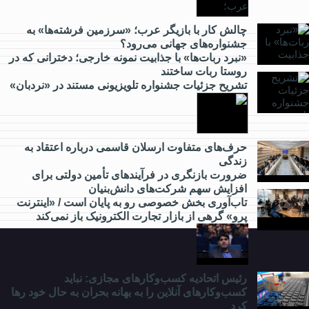
از
کارآفرینی
چالش کار با بازیگر عرب؛ «سرزمین فرشته‌ها» به
جشنواره‌های جهانی می‌رود؟
چه خبر؟
«نبرد ربات‌ها» با جذابیت نمونه خارجی؛ دخترانی که در
روستا ربات ساختند
تشریح جزئیات جشنواره‌ تلویزیونی مستند در «نردبان»
از
گردشگری
چه خبر؟
حرف‌های متفاوت ارسلان قاسمی درباره اعتقاد به
زندگی
ضرورت بازنگری در فرآیندهای تأمین دولتی برای
از
افزایش سهم شرکت‌های دانش‌بنیان
مدارس
تاب‌آوری بخش خصوصی رو به پایان است / «اینترنت
و
پرو» گرهی از بازار تجارت الکترونیک باز نمی‌کند
دانشگاه
چه
خبر؟
رئیس اتحادیه کسب‌وکارهای مجازی: نباید
کسب‌وکارهای آنلاین را به بهانه بحران به حال خود رها
کرد