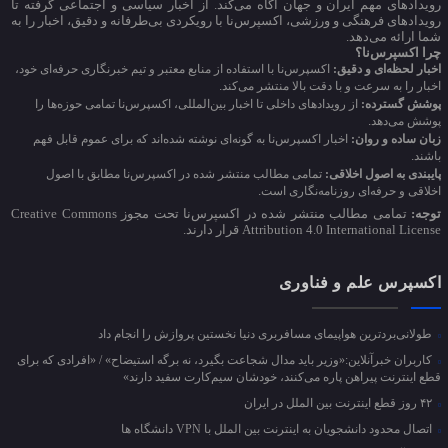
رویدادهای مهم ایران و جهان آگاه می‌کند. از اخبار سیاسی و اجتماعی گرفته تا
رویدادهای فرهنگی و ورزشی، اکسپرس‌نا با رویکردی بی‌طرفانه و دقیق، اخبار را به
شما ارائه می‌دهد.
چرا اکسپرس‌نا؟
اخبار لحظه‌ای و دقیق:
اکسپرس‌نا با استفاده از منابع معتبر و تیم خبرنگاری حرفه‌ای خود،
اخبار را به سرعت و با دقت بالا منتشر می‌کند.
پوشش گسترده:
از رویدادهای داخلی تا اخبار بین‌المللی، اکسپرس‌نا تمامی حوزه‌ها را
پوشش می‌دهد.
زبان ساده و روان:
اخبار اکسپرس‌نا به گونه‌ای نوشته شده‌اند که برای عموم قابل فهم
باشند.
پایبندی به اصول اخلاقی:
تمامی مطالب منتشر شده در اکسپرس‌نا مطابق با اصول
اخلاقی و حرفه‌ای روزنامه‌نگاری است.
توجه:
تمامی مطالب منتشر شده در اکسپرس‌نا تحت مجوز Creative Commons
Attribution 4.0 International License قرار دارند.
اکسپرس علم و فناوری
طولانی‌بردترین هواپیمای مسافربری دنیا نخستین پروازش را انجام داد
کاربران خبرآنلاین:«وزیر باید مدال شجاعت بگیرد، نه برگه استیضاح» / «افرادی که برای
قطع اینترنت پیراهن پاره می‌کنند، خودشان سیم‌کارت سفید دارند»
۴۲ روز قطع اینترنت بین الملل در ایران
اتصال محدود دانشجویان به اینترنت بین الملل با VPN دانشگاه ها