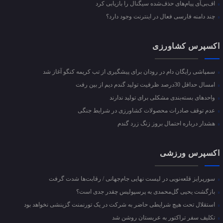
اف‌بی‌آی پیام‌های حذف‌شده سیگنال را بازیابی کرد
چند دامنه فارسی فعال در اینترنت وجود دارد؟
اکسپرس کشاورزی
سمپاشی رایگان دام در رودان برای پیشگیری از تب کریمه کنگو آغاز شد
امسال حداقل 30درصد ظرفیت تولید گندم دیم از بین رفت
واحد‌های بسته‌بندی مشکلی برای تولید ندارند
عدم توقف صادرات محصولات کشاورزی در شرایط جنگی
هشدار درباره احتمال بروز زنگ زرد گندم
اکسپرس ورزشی
سورپرایز قلعه‌نویی در لیست نهایی جام‌جهانی / رقابت‌ها شدت گرفت
بازگشت یحیی گل‌محمدی به پرسپولیس چقدر جدی است؟
استقلال تحت هیچ شرایطی حاضر به شرکت در یک تورنمنت گزینشی نخواهد بود
تکلیف سفر تراکتور به عربستان روشن شد