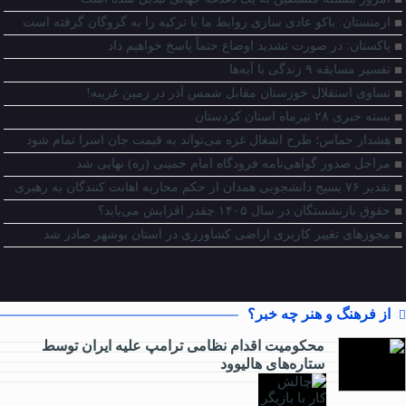
ارمنستان: باکو عادی سازی روابط ما با ترکیه را به گروگان گرفته است
پاکستان: در صورت تشدید اوضاع حتماً پاسخ خواهیم داد
تفسیر مسابقه ۹ زندگی با آیه‌ها
تساوی استقلال خوزستان مقابل شمس آذر در زمین غریبه!
بسته خبری ۲۸ تیرماه استان کردستان
هشدار حماس؛ طرح اشغال غزه می‌تواند به قیمت جان اسرا تمام شود
مراحل صدور گواهی‌نامه فرودگاه امام خمینی (ره) نهایی شد
تقدیر ۷۶ بسیج دانشجویی همدان از حکم محاربه اهانت کنندگان به رهبری
حقوق بازنشستگان در سال ۱۴۰۵ چقدر افزایش می‌یابد؟
مجوزهای تغییر کاربری اراضی کشاورزی در استان بوشهر صادر شد
از فرهنگ و هنر چه خبر؟
محکومیت اقدام نظامی ترامپ علیه ایران توسط
ستاره‌های هالیوود