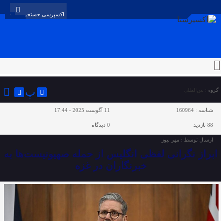
پ
گروه :
بین‌المللی
شناسه :
160964
11 آگوست 2025 - 17:44
88 بازدید
0
دیدگاه
ارسال توسط :
مهر نیوز
ابراز نگرانی لفظی انگلیس از حمله صهیونیست‌ها به
خبرنگاران در غزه