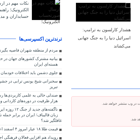
نکات مهم در ا
الکترونیک؛ راهن
حسابداران و مدی
هشدار کارلسون به ترامپ:
اسرائیل دنیا را به جنگ جهانی
ترندترین اکسپرسی‌ها
می‌کشاند
مردم از منطقه شهران فاصیه بگیرن
بیانیه مشترک کشورهای جهان در حما
هسته‌ای ایران
جلوی دشمن باید اختلافات خودمان را
سخنرانی شیخ یونس ترابی در جشن
تبریز
هزار ظرفیت در دوره‌های کاردانی و
ت در وب منتشر خواهد شد.
ناگفته‌های جدید از
زبان قالیباف/ ایران در برابر حمله ن
هد شد.
غافلگیر شد؟
قیمت طلا ۱۸ عیار امروز ۴ اسفند اعلام شد + جدول
رویداد هم افزایی فعالان فرهنگی 