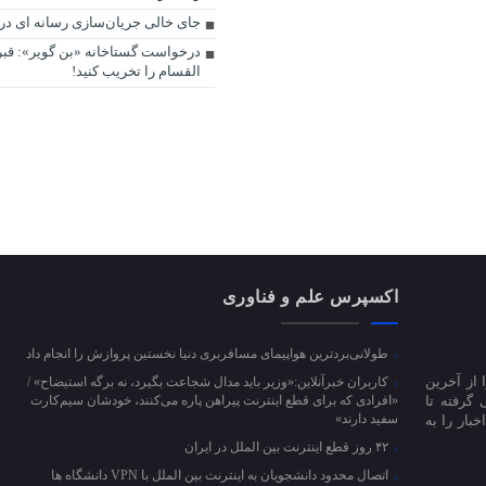
جای خالی جریان‌سازی رسانه ای د
درخواست گستاخانه «بن گویر»: قبر
القسام را تخریب کنید!
اکسپرس علم و فناوری
طولانی‌بردترین هواپیمای مسافربری دنیا نخستین پروازش را انجام داد
 از آخرین
کاربران خبرآنلاین:«وزیر باید مدال شجاعت بگیرد، نه برگه استیضاح» /
 گرفته تا
«افرادی که برای قطع اینترنت پیراهن پاره می‌کنند، خودشان سیم‌کارت
سفید دارند»
بار را به
۴۲ روز قطع اینترنت بین الملل در ایران
اتصال محدود دانشجویان به اینترنت بین الملل با VPN دانشگاه ها