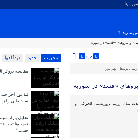
کسپرس‌نا
پرسی‌ها
نی» و نیروهای «قسد» در سوریه
پ
محبوب
جدید
دیدگاهها
ارسال توسط :
مهر نیوز
مقایسه بروکر آل
نیروهای «قسد» در سوریه
12 نوع آجر چین
ساختمانی را زیبا
دید میان رژیم تروریستی الجولانی و
.
تحلیل بازار شیلن
قیمت‌ها تحت تأث
هستند؟