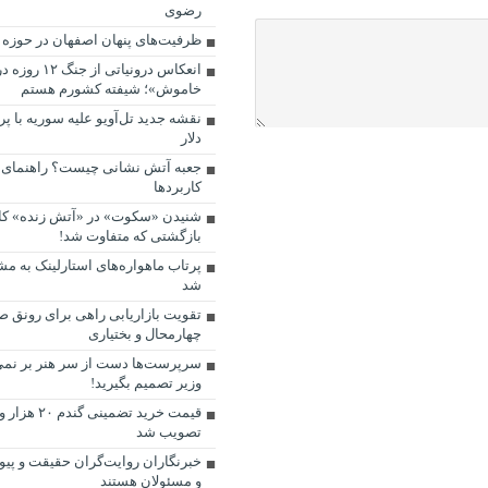
رضوی
ظرفیت‌های پنهان اصفهان در حوزه
انعکاس درونیاتی از 
خاموش»؛ شیفته کشورم هستم
نقشه جدید تل‌آویو علیه سوریه با پر
دلار
جعبه آتش نشانی چیست؟ راهنمای ک
کاربردها
شنیدن «سکوت» در «آتش زنده» کام
بازگشتی که متفاوت شد!
پرتاب ماهواره‌های استارلینک به مش
شد
تقویت بازاریابی راهی برای رونق ص
چهارمحال و بختیاری
سرپرست‌ها دست از سر هنر بر نمی‌د
وزیر تصمیم بگیرید!
تصویب شد
خبرنگاران روایت‌گران حقیقت و پیو
و مسئولان هستند