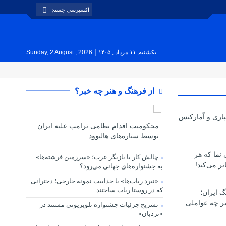
|
یکشنبه, ۱۱ مرداد , ۱۴۰۵
Sunday, 2 August , 2026
از فرهنگ و هنر چه خبر؟
پاری و آمارکتس
محکومیت اقدام نظامی ترامپ علیه ایران
توسط ستاره‌های هالیوود
ی نما که هر
چالش کار با بازیگر عرب؛ «سرزمین فرشته‌ها»
تر می‌کند!
به جشنواره‌های جهانی می‌رود؟
«نبرد ربات‌ها» با جذابیت نمونه خارجی؛ دخترانی
که در روستا ربات ساختند
گ ایران؛
یر چه عواملی
تشریح جزئیات جشنواره‌ تلویزیونی مستند در
«نردبان»