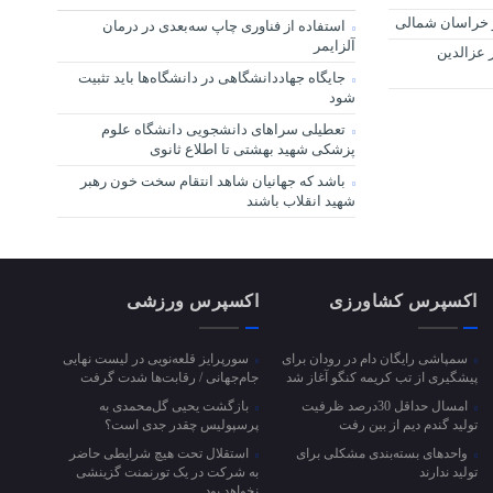
ر خراسان شمالی
استفاده از فناوری چاپ سه‌بعدی در درمان
آلزایمر
 عزالدین
جایگاه جهاددانشگاهی در دانشگاه‌ها باید تثبیت
شود
تعطیلی سراهای دانشجویی دانشگاه علوم
پزشکی شهید بهشتی تا اطلاع ثانوی
باشد که جهانیان شاهد انتقام سخت خون رهبر
شهید انقلاب باشند
اکسپرس کشاورزی
اکسپرس ورزشی
سمپاشی رایگان دام در رودان برای
سورپرایز قلعه‌نویی در لیست نهایی
پیشگیری از تب کریمه کنگو آغاز شد
جام‌جهانی / رقابت‌ها شدت گرفت
امسال حداقل 30درصد ظرفیت
بازگشت یحیی گل‌محمدی به
تولید گندم دیم از بین رفت
پرسپولیس چقدر جدی است؟
واحد‌های بسته‌بندی مشکلی برای
استقلال تحت هیچ شرایطی حاضر
تولید ندارند
به شرکت در یک تورنمنت گزینشی
نخواهد بود