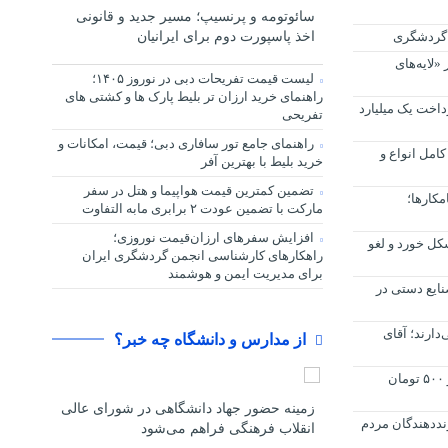
سائوتومه و پرنسیپ؛ مسیر جدید و قانونی
اخذ پاسپورت دوم برای ایرانیان
 گردشگری
جنگ ۱۲ روزه در «لایه‌های
لیست قیمت تفریحات دبی در نوروز ۱۴۰۵؛
راهنمای خرید ارزان تر بلیط پارک ها و کشتی های
داخت یک میلیارد
تفریحی
راهنمای جامع تور سافاری دبی؛ قیمت، امکانات و
امل انواع و
خرید بلیط با بهترین آفر
تضمین کمترین قیمت هواپیما و هتل در سفر
کارها؛
مارکت با تضمین عودت ۲ برابری مابه التفاوت
افزایش سفرهای ارزان‌قیمت نوروزی؛
کل خورد و لغو
راهکارهای کارشناسی انجمن گردشگری ایران
برای مدیریت ایمن و هوشمند
نایع دستی در
ارند؛ آقای
از مدارس و دانشگاه چه خبر؟
قیمت خرید تضمینی گندم ۲۰ هزار و ۵۰۰ تومان
زمینه حضور جهاد دانشگاهی در شورای عالی
نددهندگان مردم
انقلاب فرهنگی فراهم می‌شود