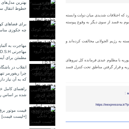
بهترین مدل‌های 
خطوط انتقال سی
رد
که اختلافات شدیدی میان دولت وابسته
وم به
قسد
از سوی دیگر به وقوع پیوسته
برای فضاهای کوچ
چه جکوزی منا
ته به رژیم
الجولانی
مخالفت کرده‌اند و
مهاجرت به آلمان
مطمئن برای آیند
یه با مظلوم عبدی فرمانده کل نیروهای
یه و قرار
گرفتن
مناطق تحت کنترل
قسد
انقلاب در باشگا
چرا ریفورمر تن
که به آن نیاز دار
راهنمای کامل خر
 :
شده بر اساس ر
https://eexpressna.ir/
قیمت موتور برق
[+لیست قیمت]