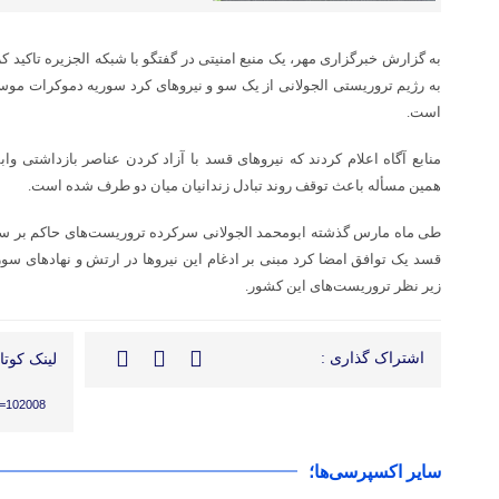
به گزارش خبرگزاری مهر، یک منبع امنیتی در گفتگو با شبکه الجزیره
تاکید ک
به رژیم تروریستی
الجولانی
از یک سو و نیروهای کرد سوریه دموکرات موس
است.
منابع آگاه اعلام کردند که نیروهای
قسد
با آزاد کردن عناصر
بازداشتی
وابس
همین مسأله باعث توقف روند تبادل زندانیان میان دو طرف شده است.
طی ماه مارس گذشته
ابومحمد
الجولانی
سرکرده تروریست‌های حاکم بر سور
قسد
یک توافق امضا کرد مبنی بر ادغام این نیروها در ارتش و نهادهای سور
زیر نظر تروریست‌های این کشور.
اشتراک گذاری :
لینک کوتاه
?p=102008
سایر اکسپرسی‌ها؛