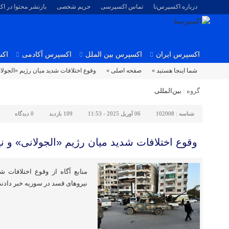
درباره اکسپرس‌نا
تماس اکسپرسی
حریم شخصی
بازنشر محتوا در ا
اکسپرس ایران
اکسپرس بین الملل
اکسپرس آکادمی
اکس
شما اینجا هستید »
صفحه اصلی »
وقوع اختلافات شدید میان رژیم «الجولا
گروه :
بین‌المللی
شناسه :
102008
06 آوریل 2025 - 11:53
109 بازدید
0
دیدگاه
وقوع اختلافات شدید میان رژیم «الجولانی» و 
منابع آگاه از وقوع اختلافات ش
نیروهای قسد در سوریه خبر دادند