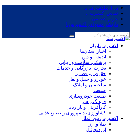
درباره اکسپرس‌نا
تماس اکسپرسی
حریم شخصی
بازنشر محتوا در اکسپرس‌نا
اکسپرس ایران
اخبار استان‌ها
اندیشه و دین
پزشکی، سلامت و زیبایی
تجارت، بازرگانی و خدمات
حقوقی و قضایی
خودرو و حمل و نقل
ساختمان و املاک
صنعت
صنعت خودروسازی
فرهنگ و هنر
کارآفرینی و بازاریابی
کشاورزی، دامپروری و صنایع غذایی
اکسپرس بین الملل
طلا و ارز
ارزدیجیتال