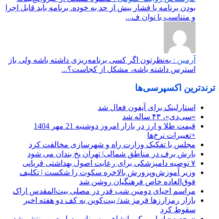
بودن برنامه یا فشار بیش از حد به خوده. برنامه باید قابل اجرا
و متناسب با توان ف...
آرمین :
به‌نظرتون اگر کسی برنامه‌ریزی داشته باشه ولی باز
استرس داشته باشه، مشکل از کجاست؟...
ترندترین اکسپرسی‌ها
استارلینک برای آیفون فعال شد
«سی‌دی»، ۴۳ ساله شد
قیمت طلا و ارز در بازار امروز دوشنبه 21 مهر 1404
+تغییرات نرخ‌ها
مجلس با تفکیک وزارت راه و شهرسازی مخالفت کرد
بارش برف در مناطق شمالی| تهران یخ بندان می شود
۷ توصیه دامپزشکی برای رعایت اصول بهداشتی قربانی
وزیر آموزش‌وپرورش بالاخره سکوت را شکست | تکلیف
فوق‌العاده خاص فرهنگیان روشن شد
مراسم احیای دومین شب قدر در مصلی بیت‌المقدس اراک
بازار رمزارز‌ها قرمز شد/ بیت‌کوین به کف دو هفته اخیر
سقوط کرد
«رجعت» از امیر کرمانشاهی به مناسبت اربعین منتشر شد