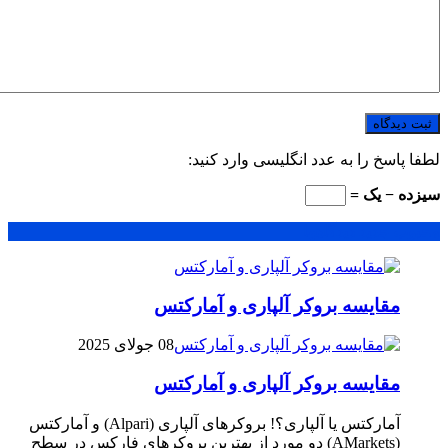
لطفا پاسخ را به عدد انگلیسی وارد کنید:
سیزده − یک =
محبوب
جدید
دیدگاهها
مقایسه بروکر آلپاری و آمارکتس
08 جولای 2025
مقایسه بروکر آلپاری و آمارکتس
آمارکتس یا آلپاری؟! بروکرهای آلپاری (Alpari) و آمارکتس
(AMarkets) دو مورد از بهترین بروکرهای فارکس در سطح