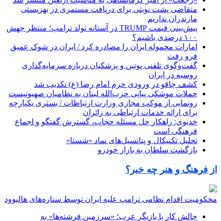
متقاضی پشت نوبتی برای دریافت مستمری در بهزیستی
مازندران نداریم
پیش‌بینی قیمت TRUMP در آستانه تولد ترامپ؛ منتظر جهش
۱۰۰ درصدی باشیم؟
امارات محموله ایران را مصادره کرد / ایران در شوک عمیق
فرو رفت
گفت‌وگوی تلفنی پوتین و پزشکیان درباره سرمایه‌گذاری
روسیه در ایران
کشف چاقو در ورودی حرم امام رضا (ع) تکذیب شد
حملات موشکی پیاپی حزب‌الله لبنان به نظامیان صهیونیست
رونمایی از موکب مجازی وزارت ارتباطات / بستری یکپارچه
برای ارائه خدمات ارتباطی به زائران
خدیوی: راهکار حل مسئله حجاب، گسترش گفتگو و اجماع
فرهنگی است
تحلیل تکنیکال و پتانسیل‌های نماد «شستا»
بازگشت سلطان به بازار خودرو
از فرهنگ و هنر چه خبر؟
محکومیت اقدام نظامی ترامپ علیه ایران توسط ستاره‌های هالیوود
چالش کار با بازیگر عرب؛ «سرزمین فرشته‌ها» به