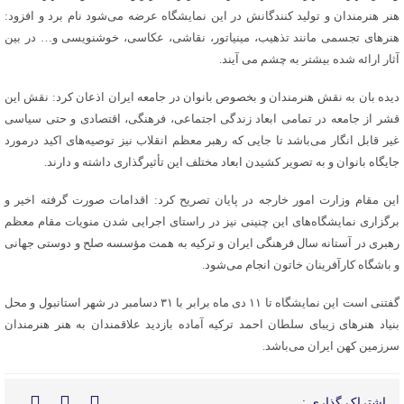
هنر هنرمندان و تولید کنندگانش در این نمایشگاه عرضه می‌شود نام برد و افزود:
هنرهای تجسمی مانند تذهیب، مینیاتور، نقاشی، عکاسی، خوشنویسی و… در بین
آثار ارائه شده بیشتر به چشم
می
آیند
.
دیده
بان
به نقش هنرمندان و بخصوص بانوان در جامعه ایران اذعان کرد: نقش این
قشر از جامعه در تمامی ابعاد زندگی اجتماعی، فرهنگی، اقتصادی و حتی سیاسی
غیر قابل انگار می‌باشد تا جایی که رهبر معظم انقلاب نیز توصیه‌های اکید
درمورد
جایگاه بانوان و به تصویر کشیدن ابعاد مختلف این تأثیرگذاری داشته و دارند.
این مقام وزارت امور خارجه در پایان تصریح کرد: اقدامات صورت گرفته اخیر و
برگزاری نمایشگاه‌های این چنینی نیز در راستای اجرایی شدن منویات مقام معظم
رهبری در آستانه سال فرهنگی ایران و ترکیه به همت مؤسسه صلح و دوستی جهانی
و باشگاه کارآفرینان خاتون انجام می‌شود.
گفتنی است این نمایشگاه تا ۱۱ دی ماه برابر با ۳۱ دسامبر در شهر استانبول و محل
بنیاد هنرهای زیبای سلطان احمد ترکیه آماده بازدید علاقمندان به هنر هنرمندان
سرزمین کهن ایران می‌باشد.
اشتراک گذاری :