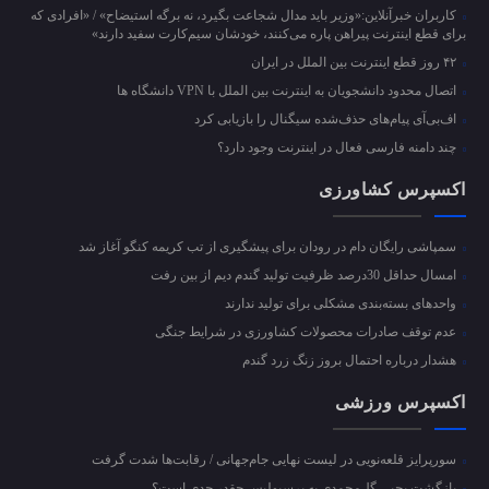
کاربران خبرآنلاین:«وزیر باید مدال شجاعت بگیرد، نه برگه استیضاح» / «افرادی که
برای قطع اینترنت پیراهن پاره می‌کنند، خودشان سیم‌کارت سفید دارند»
۴۲ روز قطع اینترنت بین الملل در ایران
اتصال محدود دانشجویان به اینترنت بین الملل با VPN دانشگاه ها
اف‌بی‌آی پیام‌های حذف‌شده سیگنال را بازیابی کرد
چند دامنه فارسی فعال در اینترنت وجود دارد؟
اکسپرس کشاورزی
سمپاشی رایگان دام در رودان برای پیشگیری از تب کریمه کنگو آغاز شد
امسال حداقل 30درصد ظرفیت تولید گندم دیم از بین رفت
واحد‌های بسته‌بندی مشکلی برای تولید ندارند
عدم توقف صادرات محصولات کشاورزی در شرایط جنگی
هشدار درباره احتمال بروز زنگ زرد گندم
اکسپرس ورزشی
سورپرایز قلعه‌نویی در لیست نهایی جام‌جهانی / رقابت‌ها شدت گرفت
بازگشت یحیی گل‌محمدی به پرسپولیس چقدر جدی است؟