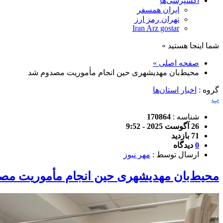
اکسپرسی‌ها
ایران همسفر
تهران رمز ارز
Iran Arz gostar
شما اینجا هستید »
صفحه اصلی »
محیط‌بان مهدیشهری‌ حین انجام مأموریت مصدوم شد
گروه :
اخبار استان‌ها
پ
شناسه :
170864
26 آگوست 2025 - 9:52
71 بازدید
0
دیدگاه
ارسال توسط :
مهر نیوز
محیط‌بان مهدیشهری‌ حین انجام مأموریت م