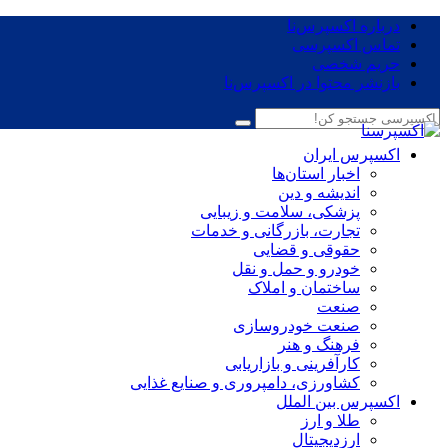
درباره اکسپرس‌نا
تماس اکسپرسی
حریم شخصی
بازنشر محتوا در اکسپرس‌نا
اکسپرس ایران
اخبار استان‌ها
اندیشه و دین
پزشکی، سلامت و زیبایی
تجارت، بازرگانی و خدمات
حقوقی و قضایی
خودرو و حمل و نقل
ساختمان و املاک
صنعت
صنعت خودروسازی
فرهنگ و هنر
کارآفرینی و بازاریابی
کشاورزی، دامپروری و صنایع غذایی
اکسپرس بین الملل
طلا و ارز
ارزدیجیتال