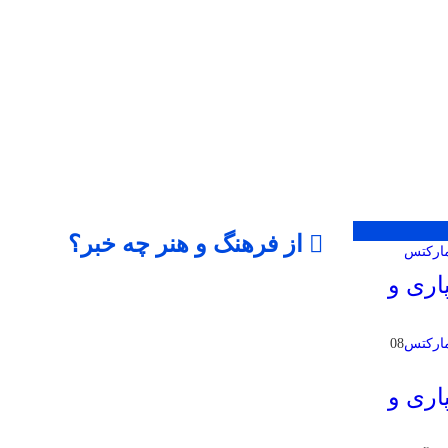
از فرهنگ و هنر چه خبر؟
اری و
08
اری و