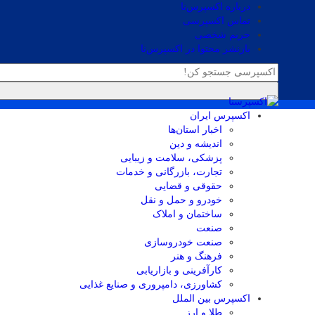
درباره اکسپرس‌نا
تماس اکسپرسی
حریم شخصی
بازنشر محتوا در اکسپرس‌نا
اکسپرس ایران
اخبار استان‌ها
اندیشه و دین
پزشکی، سلامت و زیبایی
تجارت، بازرگانی و خدمات
حقوقی و قضایی
خودرو و حمل و نقل
ساختمان و املاک
صنعت
صنعت خودروسازی
فرهنگ و هنر
کارآفرینی و بازاریابی
کشاورزی، دامپروری و صنایع غذایی
اکسپرس بین الملل
طلا و ارز