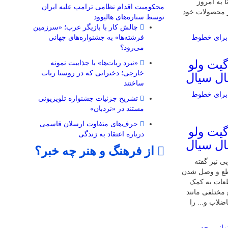
 به امروز
محکومیت اقدام نظامی ترامپ علیه ایران
ا 75 درصد از محصولات خود
توسط ستاره‌های هالیوود
چالش کار با بازیگر عرب؛ «سرزمین
فرشته‌ها» به جشنواره‌های جهانی
می‌رود؟
گیت ولو
«نبرد ربات‌ها» با جذابیت نمونه
خارجی؛ دخترانی که در روستا ربات
ال سیال
ساختند
تشریح جزئیات جشنواره‌ تلویزیونی
مستند در «نردبان»
حرف‌های متفاوت ارسلان قاسمی
گیت ولو
درباره اعتقاد به زندگی
ال سیال
از فرهنگ و هنر چه خبر؟
ی نیز گفته
طع و وصل شدن
طعات به کمک
مختلفی مانند
ضلاب و... را