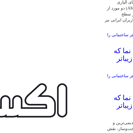
ی آلپاری
(Alpari) و آمارکتس (AMarkets) دو مورد از
ر سطح
ربران ایرانی نیز
 نما که
یباتر
 نما که
یباتر
یمی‌ترین و
اخت‌وساز، نقش