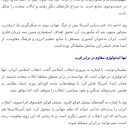
در جست‌وجوی منابع جدید، به سراغ قاره‌های دیگر رفتند و ایالات متحده را شکل
دادند.
وی ادامه داد: قدرت‌یابی آمریکا پس از جنگ جهانی دوم، به شکل‌گیری یک ابرقدرت
متجاوز منتهی شد که مأموریت آن، تحقق اهداف استعماری همین سه جریان فکری
است. ایران به‌عنوان کشوری مستقل با منابع عظیم انرژی و فرهنگ مقاومت، از
ابتدا هدف اصلی این ساختار سلطه‌گر بوده است.
تنها ایدئولوژی مقاوم در برابر غرب
سلیمان‌دوست با اشاره به پیروزی انقلاب اسلامی گفت: انقلاب اسلامی ایران، تنها
ایدئولوژی در جهان است که توانسته در برابر منطق سلطه ایالات متحده بایستد. از
همان ابتدا، آمریکا تلاش کرد با توطئه‌هایی مانند کودتای
نوژه
، حمله نظامی به
طبس، تحریم‌های سنگین و نفوذ سیاسی، انقلاب را متوقف کند، اما موفق نشد.
وی با اشاره به گفته‌های میشل
فوکو
افزود: میشل
فوکو
، فیلسوف فرانسوی، انقلاب
ایران را پدیده‌ای خدایی خواند که نظم جهانی را متحول کرد. خود آمریکایی‌ها هم
می‌دانند که این انقلاب از جنس دیگری است و تا زمانی که این روح مقاومت زنده
است، نمی‌توانند بر ایران مسلط شوند.