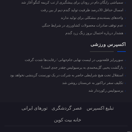
سمپاشی رایگان دام در رودان برای پیشگیری از تب کریمه کنگو آغاز شد
امسال حداقل 30درصد ظرفیت تولید گندم دیم از بین رفت
واحد‌های بسته‌بندی مشکلی برای تولید ندارند
عدم توقف صادرات محصولات کشاورزی در شرایط جنگی
هشدار درباره احتمال بروز زنگ زرد گندم
اکسپرس ورزشی
سورپرایز قلعه‌نویی در لیست نهایی جام‌جهانی / رقابت‌ها شدت گرفت
بازگشت یحیی گل‌محمدی به پرسپولیس چقدر جدی است؟
استقلال تحت هیچ شرایطی حاضر به شرکت در یک تورنمنت گزینشی نخواهد بود
تکلیف سفر تراکتور به عربستان روشن شد
پرسپولیس رکورددار شد
تبلیغ اکسپرس
عصر گردشگری
تورهای ایرانی
خانه بیت کوین