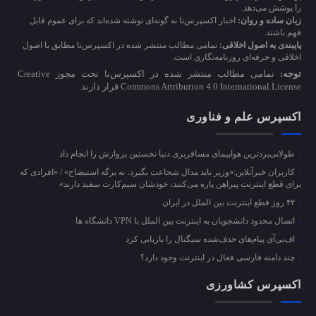
را پوشش می‌دهد.
زبان ساده و روان:
اخبار اکسپرس‌نا به گونه‌ای نوشته شده‌اند که برای عموم قابل
فهم باشند.
پایبندی به اصول اخلاقی:
تمامی مطالب منتشر شده در اکسپرس‌نا مطابق با اصول
اخلاقی و حرفه‌ای روزنامه‌نگاری است.
توجه:
تمامی مطالب منتشر شده در اکسپرس‌نا تحت مجوز Creative
Commons Attribution 4.0 International License قرار دارند.
اکسپرس علم و فناوری
طولانی‌بردترین هواپیمای مسافربری دنیا نخستین پروازش را انجام داد
کاربران خبرآنلاین:«وزیر باید مدال شجاعت بگیرد، نه برگه استیضاح» / «افرادی که
برای قطع اینترنت پیراهن پاره می‌کنند، خودشان سیم‌کارت سفید دارند»
۴۲ روز قطع اینترنت بین الملل در ایران
اتصال محدود دانشجویان به اینترنت بین الملل با VPN دانشگاه ها
اف‌بی‌آی پیام‌های حذف‌شده سیگنال را بازیابی کرد
چند دامنه فارسی فعال در اینترنت وجود دارد؟
اکسپرس کشاورزی