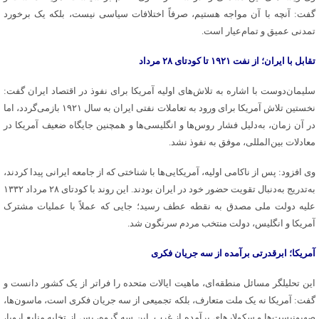
گفت: آنچه با آن مواجه هستیم، صرفاً اختلافات سیاسی نیست، بلکه یک برخورد
تمدنی عمیق و تمام‌عیار است.
تقابل با ایران؛ از نفت ۱۹۲۱ تا کودتای ۲۸ مرداد
سلیمان‌دوست با اشاره به تلاش‌های اولیه آمریکا برای نفوذ در اقتصاد ایران گفت:
نخستین تلاش آمریکا برای ورود به تعاملات نفتی ایران به سال ۱۹۲۱ بازمی‌گردد، اما
در آن زمان، به‌دلیل فشار روس‌ها و انگلیسی‌ها و همچنین جایگاه ضعیف آمریکا در
معادلات بین‌المللی، موفق به نفوذ نشد.
وی افزود: پس از ناکامی اولیه، آمریکایی‌ها با شناختی که از جامعه ایرانی پیدا کردند،
به‌تدریج به‌دنبال تقویت حضور خود در ایران بودند. این روند با کودتای ۲۸ مرداد ۱۳۳۲
علیه دولت ملی مصدق به نقطه عطف رسید؛ جایی که عملاً با عملیات مشترک
آمریکا و انگلیس، دولت منتخب مردم سرنگون شد.
آمریکا؛ ابرقدرتی برآمده از سه جریان فکری
این تحلیلگر مسائل منطقه‌ای، ماهیت ایالات متحده را فراتر از یک کشور دانست و
گفت: آمریکا نه یک ملت متعارف، بلکه تجمیعی از سه جریان فکری است، ماسون‌ها،
صهیونیست‌ها و سکولارهای برآمده از غرب. این سه گروه، پس از تخلیه منابع اروپا،