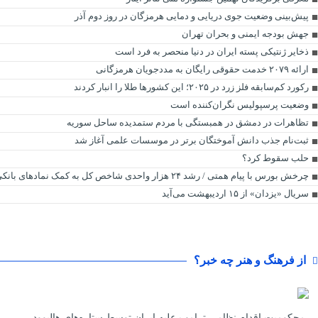
پیش‌بینی وضعیت جوی دریایی و دمایی هرمزگان در روز دوم آذر
جهش بودجه ایمنی و بحران تهران
ذخایر ژنتیکی پسته ایران در دنیا منحصر به فرد است
ارائه ۲۰۷۹ خدمت حقوقی رایگان به مددجویان هرمزگانی
رکورد کم‌سابقه فلز زرد در ۲۰۲۵؛ این کشورها طلا را انبار کردند
وضعیت پرسپولیس نگران‌کننده است
تظاهرات در دمشق در همبستگی با مردم ستمدیده ساحل سوریه
ثبت‌نام جذب دانش آموختگان برتر در موسسات علمی آغاز شد
حلب سقوط کرد؟
چرخش بورس با پیام همتی / رشد ۲۴ هزار واحدی شاخص کل به کمک نماد‌های بانکی
سریال «یزدان» از ۱۵ اردیبهشت می‌آید
از فرهنگ و هنر چه خبر؟
محکومیت اقدام نظامی ترامپ علیه ایران توسط ستاره‌های هالیوود