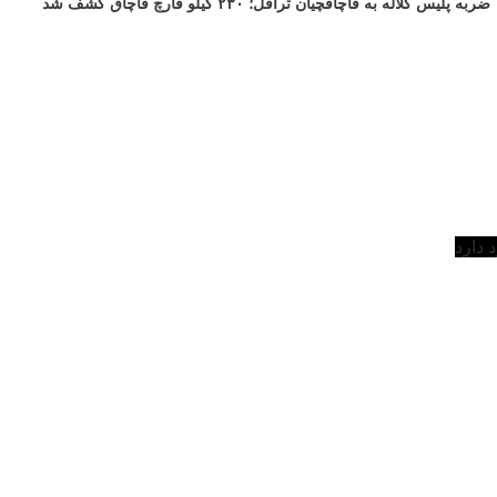
ضربه پلیس کلاله به قاچاقچیان ترافل؛ ۲۳۰ کیلو قارچ قاچاق کشف شد