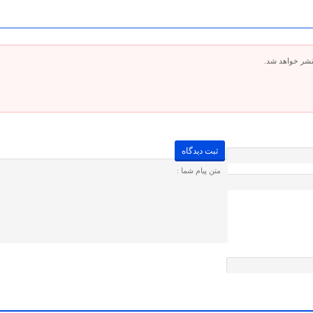
تشر خواهد شد.
لطفا پاسخ را به عدد انگلیسی وارد کنید:
سه × چهار =