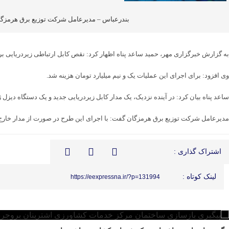
بندرعباس – مدیرعامل شرکت توزیع برق هرمزگان گفت: با برطرف ک
به گزارش خبرگزاری مهر، حمید ساعد پناه اظهار کرد: نقص کابل ارتباطی زیردریایی بر
وی افزود: برای اجرای این عملیات یک و نیم میلیارد تومان هزینه شد.
ساعد پناه بیان کرد: در آینده نزدیک، یک مدار کابل زیردریایی جدید و یک دستگاه دیزل ژنراتور ۲ و نیم مگاواتی برای جزیره هنگام ساخ
مدیرعامل شرکت توزیع برق هرمزگان گفت: با اجرای این طرح در صورت از مدار خارج ش
اشتراک گذاری :
لینک کوتاه :
https://eexpressna.ir/?p=131994