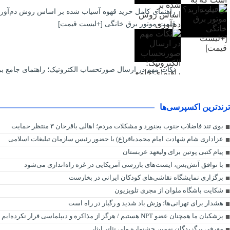
راهنمای کامل خرید قهوه آسیاب شده بر اساس روش دم‌آور
قیمت موتور برق خانگی [+لیست قیمت]
نکات مهم در ارسال صورتحساب الکترونیک؛ راهنمای جامع بر
ترندترین اکسپرسی‌ها
بوی تند فاضلاب جنوب بجنورد و مشکلات مردم؛ اهالی باقرخان ۳ منتظر حمایت
عزاداری شام شهادت امام محمدباقر(ع) با حضور رئیس سازمان تبلیغات اسلامی
پیام کتبی پوتین برای ولیعهد عربستان
با توافق آتش‌بس، ایست‌های بازرسی آمریکایی در غزه راه‌اندازی می‌شود
برگزاری نمایشگاه نقاشی‌های کودکان ایرانی در بخارست
شکایت باشگاه ملوان از مجری تلویزیون
هشدار برای تهرانی‌ها؛ وزش باد شدید و رگبار در راه است
پزشکیان ما همچنان عضو NPT هستیم / هرگز از مذاکره و دیپلماسی فرار نکرده‌ایم
معرفی برگزیدگان نهمین جشنواره ملی تئاتر ایثار