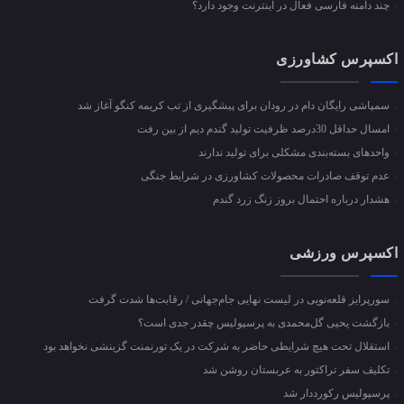
چند دامنه فارسی فعال در اینترنت وجود دارد؟
اکسپرس کشاورزی
سمپاشی رایگان دام در رودان برای پیشگیری از تب کریمه کنگو آغاز شد
امسال حداقل 30درصد ظرفیت تولید گندم دیم از بین رفت
واحد‌های بسته‌بندی مشکلی برای تولید ندارند
عدم توقف صادرات محصولات کشاورزی در شرایط جنگی
هشدار درباره احتمال بروز زنگ زرد گندم
اکسپرس ورزشی
سورپرایز قلعه‌نویی در لیست نهایی جام‌جهانی / رقابت‌ها شدت گرفت
بازگشت یحیی گل‌محمدی به پرسپولیس چقدر جدی است؟
استقلال تحت هیچ شرایطی حاضر به شرکت در یک تورنمنت گزینشی نخواهد بود
تکلیف سفر تراکتور به عربستان روشن شد
پرسپولیس رکورددار شد