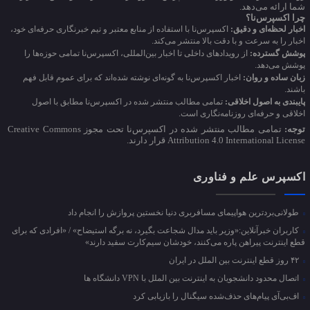
شما ارائه می‌دهد.
چرا اکسپرس‌نا؟
اخبار لحظه‌ای و دقیق:
اکسپرس‌نا با استفاده از منابع معتبر و تیم خبرنگاری حرفه‌ای خود،
اخبار را به سرعت و با دقت بالا منتشر می‌کند.
پوشش گسترده:
از رویدادهای داخلی تا اخبار بین‌المللی، اکسپرس‌نا تمامی حوزه‌ها را
پوشش می‌دهد.
زبان ساده و روان:
اخبار اکسپرس‌نا به گونه‌ای نوشته شده‌اند که برای عموم قابل فهم
باشند.
پایبندی به اصول اخلاقی:
تمامی مطالب منتشر شده در اکسپرس‌نا مطابق با اصول
اخلاقی و حرفه‌ای روزنامه‌نگاری است.
توجه:
تمامی مطالب منتشر شده در اکسپرس‌نا تحت مجوز Creative Commons
Attribution 4.0 International License قرار دارند.
اکسپرس علم و فناوری
طولانی‌بردترین هواپیمای مسافربری دنیا نخستین پروازش را انجام داد
کاربران خبرآنلاین:«وزیر باید مدال شجاعت بگیرد، نه برگه استیضاح» / «افرادی که برای
قطع اینترنت پیراهن پاره می‌کنند، خودشان سیم‌کارت سفید دارند»
۴۲ روز قطع اینترنت بین الملل در ایران
اتصال محدود دانشجویان به اینترنت بین الملل با VPN دانشگاه ها
اف‌بی‌آی پیام‌های حذف‌شده سیگنال را بازیابی کرد