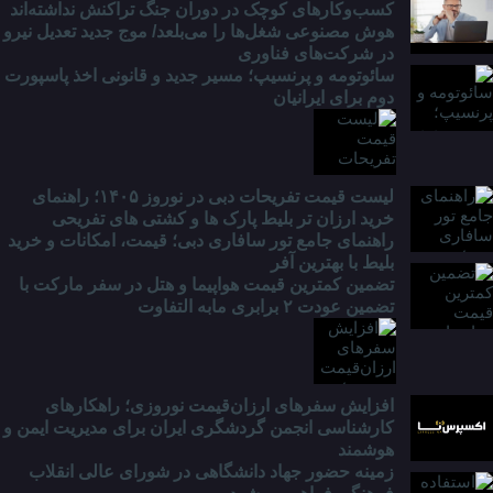
کسب‌وکارهای کوچک در دوران جنگ‌ تراکنش نداشته‌اند
هوش مصنوعی شغل‌ها را می‌بلعد/ موج جدید تعدیل نیرو
در شرکت‌های فناوری
سائوتومه و پرنسیپ؛ مسیر جدید و قانونی اخذ پاسپورت
دوم برای ایرانیان
لیست قیمت تفریحات دبی در نوروز ۱۴۰۵؛ راهنمای
خرید ارزان تر بلیط پارک ها و کشتی های تفریحی
راهنمای جامع تور سافاری دبی؛ قیمت، امکانات و خرید
بلیط با بهترین آفر
تضمین کمترین قیمت هواپیما و هتل در سفر مارکت با
تضمین عودت ۲ برابری مابه التفاوت
افزایش سفرهای ارزان‌قیمت نوروزی؛ راهکارهای
کارشناسی انجمن گردشگری ایران برای مدیریت ایمن و
هوشمند
زمینه حضور جهاد دانشگاهی در شورای عالی انقلاب