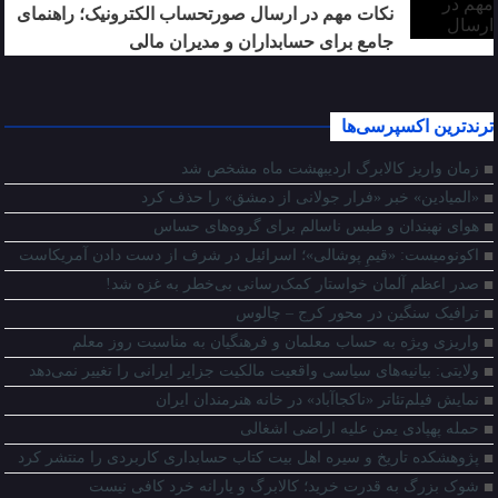
نکات مهم در ارسال صورتحساب الکترونیک؛ راهنمای
جامع برای حسابداران و مدیران مالی
ترندترین اکسپرسی‌ها
زمان واریز کالابرگ اردیبهشت ماه مشخص شد
«المیادین» خبر «فرار جولانی از دمشق» را حذف کرد
هوای نهبندان و طبس ناسالم برای گروه‌های حساس
اکونومیست: «قیمِ پوشالی»؛ اسرائیل در شرف از دست دادن آمریکاست
صدر اعظم آلمان خواستار کمک‌رسانی بی‌خطر به غزه شد!
ترافیک سنگین در محور کرج – چالوس
واریزی ویژه به حساب معلمان و فرهنگیان به مناسبت روز معلم
ولایتی: بیانیه‌های سیاسی واقعیت مالکیت جزایر ایرانی را تغییر نمی‌دهد
نمایش فیلم‌تئاتر «ناکجاآباد» در خانه هنرمندان ایران
حمله پهپادی یمن علیه اراضی اشغالی
پژوهشکده تاریخ و سیره اهل بیت کتاب حسابداری کاربردی را منتشر کرد
شوک بزرگ به قدرت خرید؛ کالابرگ و یارانه خرد کافی نیست