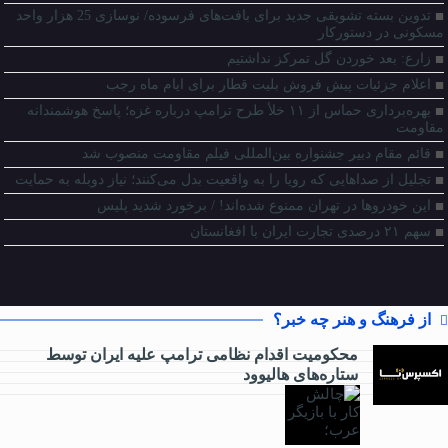
تدوین بسته تشویقی جدید برای بافت‌های فرسوده/ نوسازی 25 هزار واحد
مسکونی در دستورکار
زارع: بعد خوردن گل تمرکز نداشتیم
اعلام جزئیات پیش فروش بلیت قطار برای ایام ماه رجب
بهره‌برداری حماس از ۱۱ خلأ طرح ترامپ درباره غزه؛ پاسخ هوشمندانه
مقاومت
قائم مقام دبیر جشنواره بین‌المللی فیلم مقاومت منصوب شد
تجلیل از صداهایی که رویا را به واقعیت بدل می‌کنند؛ نیاز دوبله به حمایت
این خودروها در تهران ممنوع شده‌اند! / برخورد شدید پلیس
سهم ۲۱ درصدی تجارت ایران با افغانستان
از فرهنگ و هنر چه خبر؟
محکومیت اقدام نظامی ترامپ علیه ایران توسط
ستاره‌های هالیوود
از