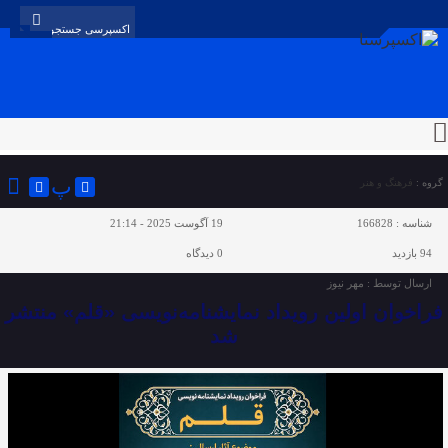
پ
گروه :
فرهنگ و هنر
شناسه :
166828
19 آگوست 2025 - 21:14
94 بازدید
0
دیدگاه
ارسال توسط :
مهر نیوز
فراخوان اولین رویداد نمایشنامه‌نویسی «قلم» منتشر
شد