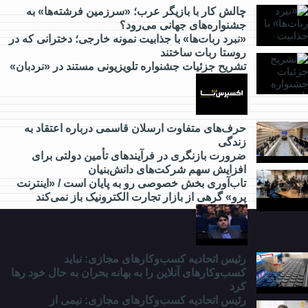
کارآفرینی
چالش کار با بازیگر عرب؛ «سرزمین فرشته‌ها» به
جشنواره‌های جهانی می‌رود؟
چه خبر؟
«نبرد ربات‌ها» با جذابیت نمونه خارجی؛ دخترانی که در
روستا ربات ساختند
تشریح جزئیات جشنواره‌ تلویزیونی مستند در «نردبان»
از
گردشگری
چه خبر؟
حرف‌های متفاوت ارسلان قاسمی درباره اعتقاد به
زندگی
ضرورت بازنگری در فرآیندهای تأمین دولتی برای
از
افزایش سهم شرکت‌های دانش‌بنیان
مدارس
تاب‌آوری بخش خصوصی رو به پایان است / «اینترنت
و
پرو» گرهی از بازار تجارت الکترونیک باز نمی‌کند
دانشگاه
چه
خبر؟
رئیس اتحادیه کسب‌وکارهای مجازی: نباید
کسب‌وکارهای آنلاین را به بهانه بحران به حال خود رها
کرد
رئیس اتحادیه کسب‌وکارهای مجازی: نیمی از