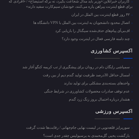
کاربران خبرآنلاین:«وزیر باید مدال شجاعت بگیرد، نه برگه استیضاح» / «افرادی که
برای قطع اینترنت پیراهن پاره می‌کنند، خودشان سیم‌کارت سفید دارند»
۴۲ روز قطع اینترنت بین الملل در ایران
اتصال محدود دانشجویان به اینترنت بین الملل با VPN دانشگاه ها
اف‌بی‌آی پیام‌های حذف‌شده سیگنال را بازیابی کرد
چند دامنه فارسی فعال در اینترنت وجود دارد؟
اکسپرس کشاورزی
سمپاشی رایگان دام در رودان برای پیشگیری از تب کریمه کنگو آغاز شد
امسال حداقل 30درصد ظرفیت تولید گندم دیم از بین رفت
واحد‌های بسته‌بندی مشکلی برای تولید ندارند
عدم توقف صادرات محصولات کشاورزی در شرایط جنگی
هشدار درباره احتمال بروز زنگ زرد گندم
اکسپرس ورزشی
سورپرایز قلعه‌نویی در لیست نهایی جام‌جهانی / رقابت‌ها شدت گرفت
بازگشت یحیی گل‌محمدی به پرسپولیس چقدر جدی است؟