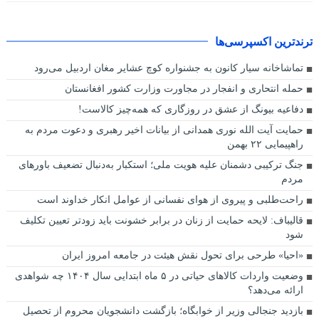
ترندترین اکسپرسی‌ها
تماشاخانه سیار کانون به جشنواره کوچ عشایر مغان اردبیل می‌رود
حمله انتحاری و انفجار در مجاورت وزارت کشور افغانستان
دفاعیه بیونگ از عشق در روزگاری که همه‌چیز کالاست!
حمایت آیت الله نوری همدانی از بیانات اخیر رهبری و دعوت مردم به
راهپیمایی ۲۲ بهمن
جنگ ترکیبی دشمنان علیه هویت ملی؛ استکبار به‌دنبال تضعیف باورهای
مردم
راحت‌طلبی و پیروی از هوای نفسانی از عوامل انکار خداوند است
قالیباف: لایحه حمایت از زنان در برابر خشونت باید زودتر تعیین تکلیف
شود
«احیا» طرحی برای تحول نقش هیئت در جامعه امروز ایران
وضعیت واردات کالاهای حیاتی در ۵ ماه ابتدایی سال ۱۴۰۴ چه شواهدی
ارائه می‌دهد؟
بازدید جنجالی وزیر از خوابگاه؛ بازگشت دانشجویان محروم از تحصیل