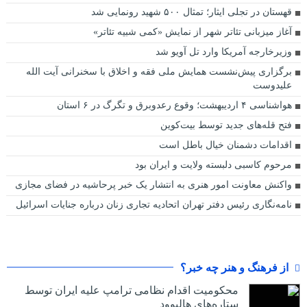
قهستان در تجلی ایثار؛ تمثال ۵۰۰ شهید رونمایی شد
آغاز میزبانی تئاتر شهر از نمایش «کمی شبیه تئاتر»‌
وزیرخارجه آمریکا وارد تل آویو شد
برگزاری پیش‌نشست همایش ملی فقه و اخلاق با سخنرانی آیت الله
علیدوست
هواشناسی ۴ اردیبهشت؛ وقوع رعدوبرق و تگرگ در ۶ استان
فتح قله‌های جدید توسط بیت‌کوین
اقدامات دشمنان خیال باطل است
مرحوم کاسبی دلبسته ولایت و ایران بود
واکنش معاونت امور هنری به انتشار یک خبر پرحاشیه در فضای مجازی
نامه‌نگاری رئیس دفتر تهران اتحادیه تجاری زنان درباره جنایات اسرائیل
از فرهنگ و هنر چه خبر؟
محکومیت اقدام نظامی ترامپ علیه ایران توسط
ستاره‌های هالیوود