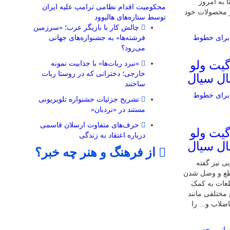
 به امروز
محکومیت اقدام نظامی ترامپ علیه ایران
ا 75 درصد از محصولات خود
توسط ستاره‌های هالیوود
چالش کار با بازیگر عرب؛ «سرزمین
فرشته‌ها» به جشنواره‌های جهانی
می‌رود؟
گیت ولو
«نبرد ربات‌ها» با جذابیت نمونه
خارجی؛ دخترانی که در روستا ربات
ال سیال
ساختند
تشریح جزئیات جشنواره‌ تلویزیونی
مستند در «نردبان»
حرف‌های متفاوت ارسلان قاسمی
گیت ولو
درباره اعتقاد به زندگی
ال سیال
از فرهنگ و هنر چه خبر؟
ی نیز گفته
طع و وصل شدن
طعات به کمک
مختلفی مانند
ضلاب و... را