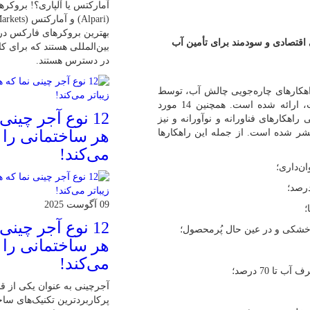
آمارکتس یا آلپاری؟! بروکرها
بهترین بروکرهای فارکس د
 اقتصادی و سودمند برای تأمین آب
بین‌المللی هستند که برای کا
در دسترس هستند.
فی راهکارهای چاره‌جویی چالش آب، توسط
دکتر محمدتقی امانپور، نظریه‌پرداز حوزه کشاورزی و محیط زیست، ارائه شده است. همچنین 14 مورد
12 نوع آجر چینی
راهکارهای فناورانه و نوآورانه و نیز
ر شده است. از جمله این راهکارها
هر ساختمانی را ز
می‌کند!
ن‌داری؛
09 آگوست 2025
؛
12 نوع آجر چینی
و خشکی و در عین حال پُرمحصول؛
هر ساختمانی را ز
می‌کند!
 70 درصد؛
آجرچینی به عنوان یکی از قد
پرکاربردترین تکنیک‌های س