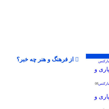
از فرهنگ و هنر چه خبر؟
اری و
08
اری و