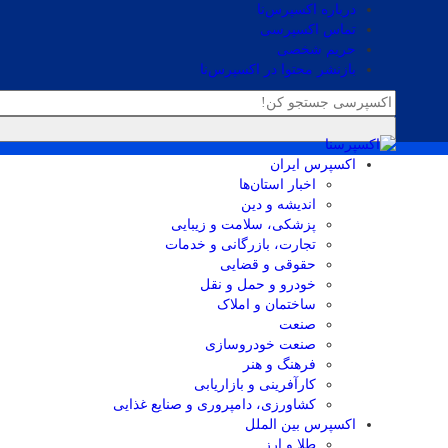
درباره اکسپرس‌نا
تماس اکسپرسی
حریم شخصی
بازنشر محتوا در اکسپرس‌نا
اکسپرس ایران
اخبار استان‌ها
اندیشه و دین
پزشکی، سلامت و زیبایی
تجارت، بازرگانی و خدمات
حقوقی و قضایی
خودرو و حمل و نقل
ساختمان و املاک
صنعت
صنعت خودروسازی
فرهنگ و هنر
کارآفرینی و بازاریابی
کشاورزی، دامپروری و صنایع غذایی
اکسپرس بین الملل
طلا و ارز