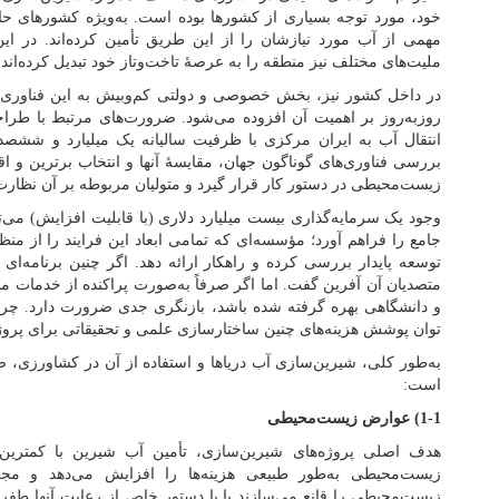
خود، مورد توجه بسیاری از کشورها بوده است. به‌ویژه کشورهای 
مهمی از آب مورد نیازشان را از این طریق تأمین کرده‌اند. در ا
ملیت‌های مختلف نیز منطقه را به عرصۀ تاخت‌وتاز خود تبدیل کرده‌اند.
در داخل کشور نیز، بخش خصوصی و دولتی کم‌وبیش به این فناوری توجه
روزبه‌روز بر اهمیت آن افزوده می‌شود. ضرورت‌های مرتبط با طرا
انتقال آب به ایران مرکزی با ظرفیت سالیانه یک میلیارد و ششصد
بررسی فناوری‌های گوناگون جهان، مقایسۀ آنها و انتخاب برترین و اق
زیست‌محیطی در دستور کار قرار گیرد و متولیان مربوطه بر آن نظارت 
وجود یک سرمایه‌گذاری بیست میلیارد دلاری (با قابلیت افزایش) می‌ت
جامع را فراهم آورد؛ مؤسسه‌ای که تمامی ابعاد این فرایند را از من
توسعه پایدار بررسی کرده و راهکار ارائه دهد. اگر چنین برنامه‌ای د
متصدیان آن آفرین گفت. اما اگر صرفاً به‌صورت پراکنده از خدمات مش
و دانشگاهی بهره گرفته شده باشد، بازنگری جدی ضرورت دارد. چر
توان پوشش هزینه‌های چنین ساختارسازی علمی و تحقیقاتی برای پروژه
به‌طور کلی، شیرین‌سازی آب دریاها و استفاده از آن در کشاورزی، 
است:
1-1) عوارض زیست‌محیطی
هدف اصلی پروژه‌های شیرین‌سازی، تأمین آب شیرین با کمتری
زیست‌محیطی به‌طور طبیعی هزینه‌ها را افزایش می‌دهد و مجریان
زیست‌محیطی را قانع می‌سازند یا با دستور خاص از رعایت آنها طف