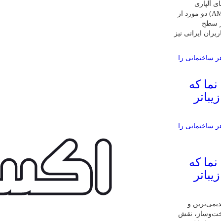
ی آلپاری
(Alpari) و آمارکتس (AMarkets) دو مورد از
ر سطح
ربران ایرانی نیز
 نما که
یباتر
 نما که
یباتر
یمی‌ترین و
اخت‌وساز، نقش