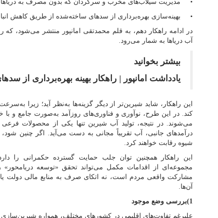
• مدیریت سیلاب‌های مخرب و سرگردان که بدون مصرف به دریاها ت
• بهینه‌سازی بهره‌برداری از سدهای ساخته‌شده از طریق کاهش انب
در ادامه راهکار دهم، به قلم محمدتقی امانپور منتشر می‌شود، که ر
آب دریاها به شمار می‌رود.
بیشتر بخوانید
یادداشت امانپور | راهکار بهینه بهره‌برداری از سد
این راهکار، شاید شیرین‌تر از دیگر گزینه‌ها به‌نظر آید؛ زیرا به‌سر
کند. در این طرح، نوآوری و فناوری‌های روزآمد به‌صورت جامع و با خ
می‌شوند. در نتیجه، تولید آب شیرین تنها یکی از محصولات فرعی ف
درآمدهای جانبی، آب تقریباً مجانی به دست می‌آید. اگر چنین شود، 
شیوه رقابت خواهند کرد.
این راهکار همچنین توان جلب حمایت گسترده حکمرانی را دارد؛ 
مجموعه‌ای از اقدامات مکمل می‌تواند تحقق «توسعه دریا‌محور» 
مشارکت واقعی مردم است، نه اتکای صرف به منابع مالی دولت یا ب
آن‌ها.
1)بررسی وضع موجود
علیرغم تفاوت‌های اقلیمی در کشورهای مختلف، همواره شیرین‌سازی 