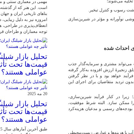
خلیه می‌شوند؛
مهمی در معماری سنتی و مد
است. این هنر که از گذشته‌ه
اشت رسوب و کنترل تبخیر.
بناهای تاریخی ایران و جهان 
وشی نوآورانه و مؤثر در شیرین‌سازی
امروزه نیز به دلیل زیبایی، د
انعطاف‌پذیری در طراحی، ه
توجه معماران و طراحان قرا
های احداث شده
تحلیل بازار شیلن
قیمت‌ها تحت تأثی
عت می‌تواند مشتری و سرمایه‌گذار جذب
لق زنجیرۀ ارزش افزوده به‌کار گرفته
عواملی هستند؟
رآیند خواهد بود و با در نظر گرفتن
بدون تردید متقاضیان برای اجرای این
20 مه 2025
زیرا در کنار فرآیند شیرین‌سازی،
تحلیل بازار شیلن
را ممکن سازد. البته شرط موفقیت،
ودجه‌های رسمی و مدعیان هزینه‌کرد
قیمت‌ها تحت تأثی
عواملی هستند؟
آب با هزینه‌ها و عوارض زیست‌محیطی