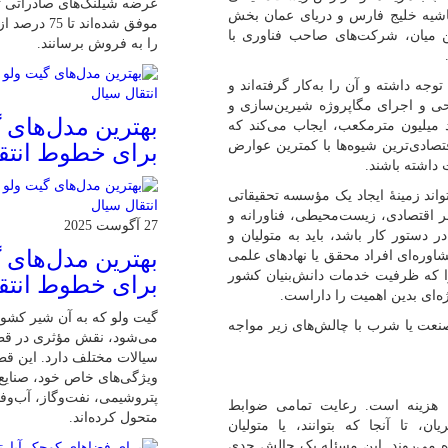
عرضه شیلنگ‌های صادراتی تا
حاشیه خلیج فارس و دریای عمان بخش
موفق شده‌اند ت
ین میان، شرکت‌های صاحب فناوری با
را به فروش برسانند.
 داشته و آن را به‌کار گرفته‌اند و
حی و اجرای مگاپروژه شیرین‌سازی و
بهترین مدل‌های 
 میلیون مترمکعب، ایجاب می‌کند که
تصادی‌ترین شیوه‌ها با کمترین عوارض
برای خطوط انتق
داشته باشند.
واند زمینۀ ایجاد یک مؤسسه تحقیقاتی
ظر اقتصادی، زیست‌محیطی، فناورانه و
27 آگوست 2025
ر دستور کار باشد، باید به متولیان و
بهترین مدل‌های 
اوره‌ای افراد محقق یا نهادهای علمی
ا که ظرفیت خدمات دانش‌بنیان کشور
برای خطوط انتق
‌ای بدین اهمیت را داراست.
گیت ولو که به آن شیر کشوی
صنعت یا شرب با چالش‌های زیر مواجه
می‌شود، نقش مؤثری در ق
سیالات مختلف دارد. این ق
ویژگی‌های خاص خود، صنایع 
پتروشیمی، نفت‌وگاز، آب‌وفا
ن هزینه است. رعایت تمامی ضوابط
متحول کرده‌اند.
، تا آنجا که بتوانند، یا متولیان
ره می‌روند. این مسئله یک چالش جدی