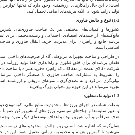
است؛ با این حال راهکارهای ارزشمندی وجود دارد که نه‌تنها عوارض ر
تولید درآمد شود، بی‌آنکه هزینه‌های اضافی تحمیل کند.
1-2) تنوع و چالش فناوری
کشورها و کمپانی‌های مختلف، هر یک صاحب فناوری‌های شیرین‌
قانع‌کننده‌ای از جنبه‌های اقتصادی، اجتماعی و زیست‌محیطی برای انتخ
برنامه جامع و راهبردی برای مدیریت خرید، انتقال فناوری و سا
اساسی است.
در طراحی و ساخت تجهیزات مربوطه، گاه از ظرفیت‌های داخلی استفا
فقدان برنامه‌ای برای خلق فناوری و راه‌اندازی خط تولید روزآمد د
شرکت «کالای نفت» در دهۀ 80 ـ که راهبرد «خرید همر
را مشروط به مشارکت صاحب فناوری با صنعتگر داخلی می‌ساخت
تولی‌گری می‌کرد و نه تصدی‌گری ـ نمونه‌ای تاریخی و ارزشمند است
تجربه می‌تواند در این حوزه نیز تحولی بزرگ بیافریند.
1-3) تولید تک‌منظوره
به‌علت شتاب در اجرای پروژه‌ها، محدودیت منابع مالی، کوتاه‌بودن د
و تغییر سلیقه‌ها و جناح‌های سیاسی، پروژه‌های آب‌شیرین‌کن عموماً ن
هدف صرفاً تولید آب شیرین بوده و اهداف توسعه‌ای دیگر مورد توجه 
همان‌گونه که اشاره شد، اصلی‌ترین چالش، محدودیت‌های زیست‌محی
می‌شود تا کمترین هزینه و محدودیت زمانی تحمیل شود. این در ح