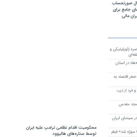
سال صورتحساب
ای جامع برای
ران مالی
ره ژئوپلیتیکی و
ه‌ای
ها» در استان
طر اقتصاد به
 فرد از درب
سجد مقدس
ر سینمای ایران
محکومیت اقدام نظامی ترامپ علیه ایران
 سوژه شد+ فیلم
توسط ستاره‌های هالیوود