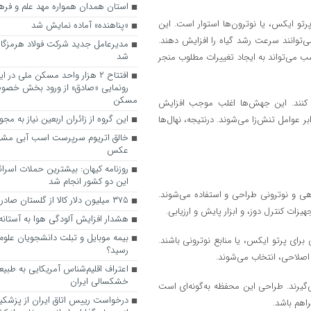
استان همدان همواره مهد علم و فر
 پرتو ایکس، یا نوترون‌ها استوار است. این
«پناهنده» آماده نمایش شد
 بیوشیمیایی، می‌توانند سرعت رشد گیاه را افزایش دهند.
مدیرعامل جدید شرکت فولاد هرمزگ
شد
ب می‌تواند به ایجاد تغییرات مطلوب منجر
افتتاح ۲ هزار واحد مسکن ملی در 
رونمایی «صادق» از ورود بخش خص
مسکن
اد کنند. این جهش‌ها اغلب موجب افزایش
این گروه از زائران اربعین نیاز به مج
ر عوامل تنش‌زا می‌شوند. درنتیجه، نهال‌ها
خالق اتریوم سرپرست اسب آبی مشهو
عکس
روزنامه کیهان: بیشترین حملات اسرائیل
این دو کشور انجام شد
دهی و نوترونی طراحی و استفاده می‌شوند.
۳۷۵ میلیون دلار کالا از گلستان صادر شد
ات کنترل دوز، و ابزار پایش و ارزیابی.
هشدار افزایش آلودگی هوا به آستان
بیمه موبایل و تبلت دانشجویان علوم
دهنده‌های الکترونی برای پرتو ایکس، یا منابع نوترونی باشند.
رسید؟
 اصلاحی، انتخاب می‌شوند.
اعتراف اقلیم‌شناس آمریکایی به طبی
خشکسالی ایران
گیرند. طراحی این محفظه به‌گونه‌ای است
درخواست رییس اتاق ایران از پزشکی
اهم باشد.