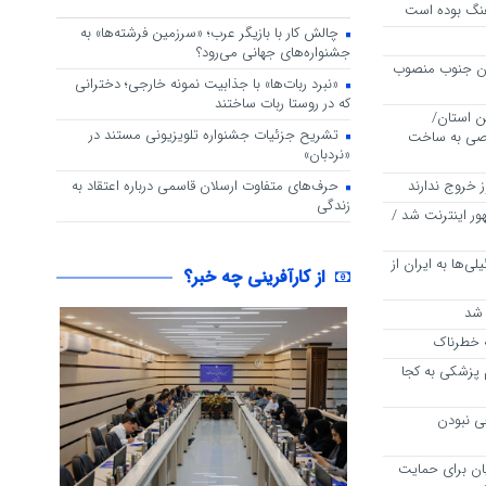
هنگ بوده است
چالش کار با بازیگر عرب؛ «سرزمین فرشته‌ها» به
جشنواره‌های جهانی می‌رود؟
ان جنوب منصوب
«نبرد ربات‌ها» با جذابیت نمونه خارجی؛ دخترانی
که در روستا ربات ساختند
این استان/
تشریح جزئیات جشنواره‌ تلویزیونی مستند در
وصی به ساخت
«نردبان»
وز خروج ندارند
حرف‌های متفاوت ارسلان قاسمی درباره اعتقاد به
زندگی
ر اینترنت شد /
ی‌ها به ایران از
از کارآفرینی چه خبر؟
ه خطرناک
 پزشکی به کجا
عی نبودن
ان برای حمایت