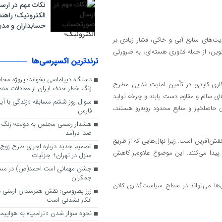
نکات مهم در ار
الکترونیک؛ راهنم
حسابداران و مدی
‌های منابع آبی و خاکی، فشار زیادی بر
وین، از جمله فناوری هسته‌ای، به ضرورتی
ترندترین اکسپرسی‌ها
دستگاه دیپلماسی بخواند؛ پروژه محاص
کاری کلیدی در تأمین امنیت غذایی مطرح
زنگ خطر حذف ایران از معادلات منطق
‌های سالم و مقاوم دست یابند و چرخه تولید
سوال روز ششم مسابقه «زندگی با آیه‌
ی حاصلخیز و منابع محدود روبه‌رو هستند،
فارس
هشدار رسمی مجلس به دولت؛ زنگ خ
صدا درآمد
ش‌آفرین است. زیرا نهال‌هایی که از طریق
تصمیم جدید درباره اجرای طرح زوج و
پیدا می‌کنند. این موضوع علاوه‌بر کاهش
منزل در تهران+ جزئیات
جشن مهمانی امت احمد(ص) در م
جمکران
ل‌ها می‌تواند در سطح سیاست‌گذاری کلان
ژرژ پطروسی: نقش هنرمندان ارمنی د
انکار نشدنی است
نحوه سوار شدن «ترامپ» به هواپیما