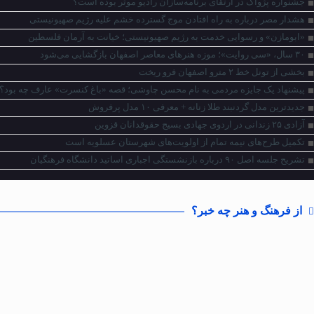
جشنواره پژواک در ارتقای برنامه‌سازان رادیو موثر بوده است؟
هشدار مصر درباره به راه افتادن موج گسترده خشم علیه رژیم صهیونیستی
«ابومازن» و رسوایی خدمت به رژیم صهیونیستی؛ خیانت به آرمان فلسطین
۳۰ سال، «سی روایت»؛ موزه هنرهای معاصر اصفهان بازگشایی می‌شود
بخشی از تونل خط ۲ مترو اصفهان فرو ریخت
پیشنهاد یک جایزه مردمی به نام محسن چاوشی؛ قصه «باغ کنسرت» عارف چه بود؟
جدیدترین مدل گردنبند طلا زنانه + معرفی ۱۰ مدل پرفروش
آزادی ۲۵ زندانی در اردوی جهادی بسیج حقوقدانان قزوین
تکمیل طرح‌های نیمه تمام از اولویت‌های شهرستان عسلویه است
تشریح جلسه اصل ۹۰ درباره بازنشستگی اجباری اساتید دانشگاه فرهنگیان
از فرهنگ و هنر چه خبر؟