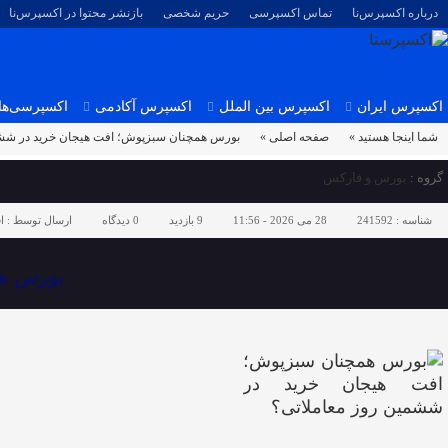
درباره اکسپرس‌نا
تماس اکسپرسی
حریم شخصی
بازنشر محتوا در اکسپرس‌نا
اکسپرس ایران
اکسپرس بین الملل
اکسپرس آکادمی
اکسپرسی‌ها
شما اینجا هستید »
صفحه اصلی »
بورس همچنان سبزپوش؛ افت هیجان خرید در ششم
گروه :
بورس و فارکس
شناسه :
241592
28 می 2026 - 11:56
9 بازدید
0
دیدگاه
ارسال توسط :
ا
بورس هم