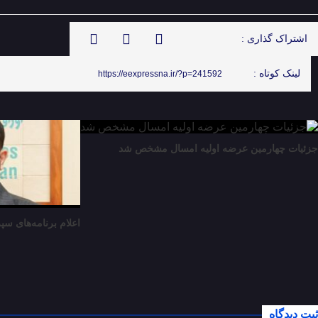
اشتراک گذاری :
لینک کوتاه :
https://eexpressna.ir/?p=241592
جزئیات چهارمین عرضه اولیه امسال مشخص شد
اعلام برنامه‌های سپر
ثبت دیدگاه