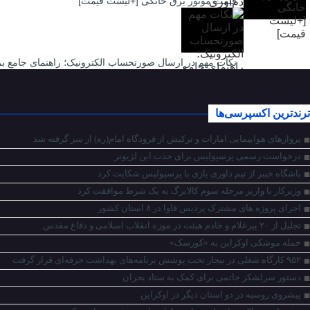
قیمت موتور برق خانگی [+لیست قیمت]
نکات مهم در ارسال صورتحساب الکترونیک؛ راهنمای جامع بر
ترندترین اکسپرسی‌ها
پروازهای هواپیمایی امارات و ترکیش از فرودگاه امام(ره) از سر گرفته شد
درخواست رسمی پرسپولیس برای جذب این لژیونر
باشگاه خیبر از تیم داوری بازی با پرسپولیس شکایت کرد
وزیرکار با واریز مرحله سوم کالابرگ به یک شرط موافقت کرد
اجرای پروژه های مشترک پردیس فاوا در ۸ استان کشور
تجلیل از ۲۰ پیرغلام و خادم هیئت در موزه انقلاب اسلامی و دفاع مقدس
حمله موشکی اوکراین به «کورسک»
۹۵۲ کارگاه شغلی در بیجار تحت پوشش برنامه‌های بهداشت حرفه‌ای قرار گرفت
دستور سرلشکر حاتمی برای کمک به ستاد بحران
پیشروی روسیه در دو استان دیگر در اوکراین