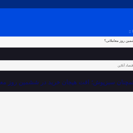
ین روز معاملاتی؟
قتصاد آنلاین
چنان سبزپوش؛ افت هیجان خرید در ششمین روز معا