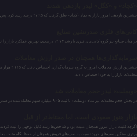
«کچاد» و «کگل» لیدر بازدهی شدند
بیشترین بازدهی امروز بازار به نماد «کچاد» تعلق گرفت که ۲۷.۹۵ درصد رشد کرد. پس از آن نیز «کگل» با ۲۵.۰۷ درصد بازدهی، در رتبه دوم پربازده‌ترین نماد‌های بازار قرار گرفت.
کانی‌های فلزی صدرنشین صنایع
در میان صنایع نیز گروه کانی‌های فلزی با رشد ۱۲.۷۳ درصدی، بهترین عملکرد بازار را ثبت کرد. پس از آن، گروه خرده‌فروشی به‌استثنای وسایل نقلیه موتوری با ۲.۹۷ درصد رشد، دومین صنعت پربازده بازار بود.
سرمایه‌گذاری‌ها همچنان در صدر ارزش معاملات
معاملات بازار را به خود اختصاص دادند.
«وبملت» لیدر حجم معاملات شد
در بخش حجم معاملات نیز نماد «وبملت» با ثبت ۹.۰۵ میلیارد سهم معامله‌شده در صدر بازار قرار گرفت. پس از آن، «خودرو» با ۶.۲۱ میلیارد سهم و «وتجارت» با ۳.۰۲ میلیارد سهم، دیگر نماد‌های پرتراکنش بازار بودند.
بازار هنوز صعودی است، اما محتاط‌تر از قبل
اگرچه کلیت بازار امروز همچنان مثبت بود و شاخص‌ها رشد قابل توجهی را ثبت کردند
برتری سنگین صف‌های خرید نسبت به صف‌های فروش همچنان از حفظ نگاه مثبت معامله‌