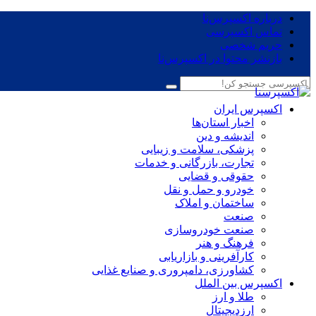
درباره اکسپرس‌نا
تماس اکسپرسی
حریم شخصی
بازنشر محتوا در اکسپرس‌نا
اکسپرس ایران
اخبار استان‌ها
اندیشه و دین
پزشکی، سلامت و زیبایی
تجارت، بازرگانی و خدمات
حقوقی و قضایی
خودرو و حمل و نقل
ساختمان و املاک
صنعت
صنعت خودروسازی
فرهنگ و هنر
کارآفرینی و بازاریابی
کشاورزی، دامپروری و صنایع غذایی
اکسپرس بین الملل
طلا و ارز
ارزدیجیتال