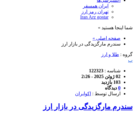
اکسپرسی‌ها
ایران همسفر
تهران رمز ارز
Iran Arz gostar
شما اینجا هستید »
صفحه اصلی »
سندرم مارگزیدگی در بازار ارز
گروه :
طلا و ارز
پ
شناسه :
122323
02 ژوئن 2025 - 2:26
103 بازدید
0
دیدگاه
ارسال توسط :
اکوایران
سندرم مارگزیدگی در بازار ارز