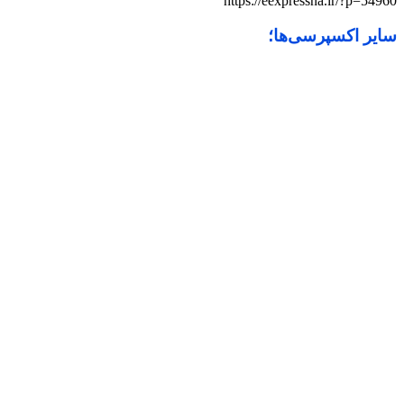
https://eexpressna.ir/?p=54960
سایر اکسپرسی‌ها؛