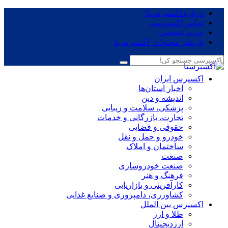
درباره اکسپرس‌نا
تماس اکسپرسی
حریم شخصی
بازنشر محتوا در اکسپرس‌نا
اکسپرس ایران
اخبار استان‌ها
اندیشه و دین
پزشکی، سلامت و زیبایی
تجارت، بازرگانی و خدمات
حقوقی و قضایی
خودرو و حمل و نقل
ساختمان و املاک
صنعت
صنعت خودروسازی
فرهنگ و هنر
کارآفرینی و بازاریابی
کشاورزی، دامپروری و صنایع غذایی
اکسپرس بین الملل
طلا و ارز
ارزدیجیتال