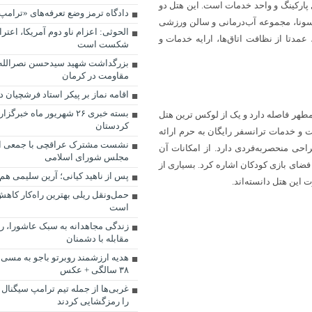
طبقه آن اقامتی و تجاری و ۵ طبقه آن شامل پارکینگ و واحد خدمات است. این هتل دو
دادگاه ترمز وضع تعرفه‌های «ترامپ
لس، استخر، سونا، مجموعه آب‌درمانی و سالن ورزشی
الحوثی: اعزام ناو دوم آمریکا، اعتر
عمدتا از نظافت اتاق‌ها، ارایه خدمات و
شکست است
بزرگداشت شهید سیدحسن نصرالله
مقاومت در کرمان
اقامه نماز بر پیکر استاد فرشچیان 
بسته خبری ۲۶ شهریور ماه خب
رضا واقع شده و حدود 2 کیلومتر از حرم مطهر فاصله دارد و یک از لوکس‌ ترین هتل‌
کردستان
. مسیر پیاده‌روی تا حرم کمتر از ۲۰ دقیقه است و خدمات ترانسفر رایگان به حرم ارائه
نشست مشترک عراقچی با جمعی از 
احی منحصربه‌فردی دارد. از امکانات آن
مجلس شورای اسلامی
فضای بازی کودکان اشاره کرد. بسیاری از
پس از ناهید کیانی؛ آرین سلیمی ه
 این هتل دانسته‌اند.
حمل‌ونقل ریلی بهترین راه‌کار کاهش
است
زندگی مجاهدانه به سبک عاشورا، را
مقابله با دشمنان
هدیه ارزشمند روبرتو باجو به مسی 
۳۸ سالگی + عکس
غربی‌ها از جمله تیم ترامپ سیگنال 
را رمزگشایی کردند