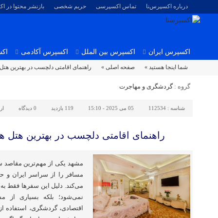
درباره اکسپرس‌نا
تماس اکسپرسی
حریم شخصی
بازنشر محتوا در ا
اکسپرس ایران
اکسپرس بین الملل
اکسپرس آکادمی
اکس
شما اینجا هستید »
صفحه اصلی »
راهنمای اقامتی دلچسب در بهترین هتل‌
گروه :
گردشگری و مهاجرت
شناسه :
112534
05 می 2025 - 15:10
119 بازدید
0
دیدگاه
ار
راهنمای اقامتی دلچسب در بهترین هتل‌ ه
مشهد یکی از مهم‌ترین مقاصد سف
مسافر را از سراسر ایران و 
می‌کند. دلیل این سفرها فقط به
نمی‌شود؛ بلکه بسیاری از مس
اقتصادی، گردشگری، استفاده 