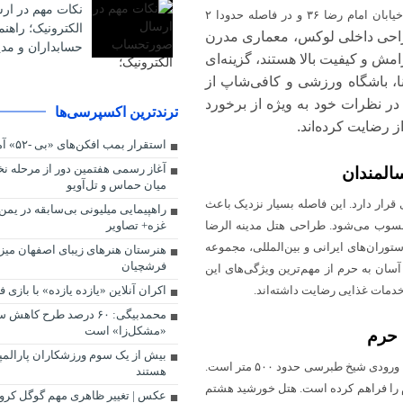
نکات مهم در ا
این هتل پنج ستاره که با نام هتل قصر طلایی نیز شناخته می‌شود، نبش خیابان امام رضا ۳۶ و در فاصله حدودا ۲
الکترونیک؛ راهن
احی داخلی لوکس، معماری مدرن
حسابداران و مدی
رامش و کیفیت بالا هستند، گزینه‌ای
نا، باشگاه ورزشی و کافی‌شاپ از
ر نظرات خود به ویژه از برخورد
ترندترین اکسپرسی‌ها
ز رضایت کرده‌اند.
استقرار بمب افکن‌های «بی -۵۲» آمریکا در انگلیس
آغاز رسمی هفتمین دور از مرحله ن
سالمندان
میان حماس و تل‌آویو
ه شیرازی قرار دارد. این فاصله بسیار نزدیک باعث
راهپیمایی میلیونی بی‌سابقه در یمن
 برای افراد سالمند بهترین هتل مشهد ۵ ستاره محسوب می‌شود. طراحی هتل مدینه الرضا
غزه+ تصاویر
وران‌های ایرانی و بین‌المللی، مجموعه
هنرستان هنرهای زیبای اصفهان میزب
فرشچیان
سان به حرم از مهم‌ترین ویژگی‌های این
 خدمات غذایی رضایت داشته‌اند.
اکران آنلاین «یازده یازده» با بازی
محمدبیگی: ۶۰ درصد طرح کا
«مشکل‌زا» است
بیش از یک سوم ورزشکاران پارالمپ
این هتل ۵ ستاره در انتهای خیابان شهید شوشتری ۷ واقع شده و فاصله آن تا ورودی شیخ طبرسی حدود ۵۰۰ متر است.
هستند
 را فراهم کرده است. هتل خورشید هشتم
عکس | تغییر ظاهری مهم گوگل کروم 