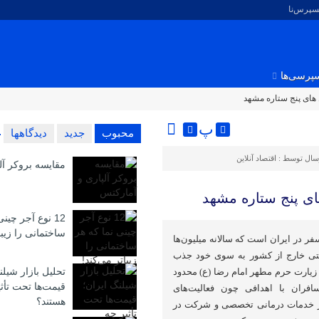
کسپرس‌نا
پرسی‌ها
 های پنج ستاره مشهد
پ
محبوب
جدید
دیدگاهها
سال توسط :
اقتصاد آنلاین
مقایسه بروکر آل
ای پنج ستاره مشهد
12 نوع آجر چین
ساختمانی را زیبا
ر در ایران است که سالانه میلیون‌ها
حتی خارج از کشور به سوی خود جذب
تحلیل بازار شیلن
 زیارت حرم مطهر امام رضا (ع) محدود
قیمت‌ها تحت تأث
افران با اهدافی چون فعالیت‌های
هستند؟
از خدمات درمانی تخصصی و شرکت در