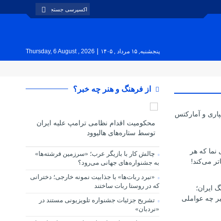
|
پنجشنبه, ۱۵ مرداد , ۱۴۰۵
Thursday, 6 August , 2026
از فرهنگ و هنر چه خبر؟
پاری و آمارکتس
محکومیت اقدام نظامی ترامپ علیه ایران
توسط ستاره‌های هالیوود
ی نما که هر
چالش کار با بازیگر عرب؛ «سرزمین فرشته‌ها»
تر می‌کند!
به جشنواره‌های جهانی می‌رود؟
«نبرد ربات‌ها» با جذابیت نمونه خارجی؛ دخترانی
که در روستا ربات ساختند
گ ایران؛
یر چه عواملی
تشریح جزئیات جشنواره‌ تلویزیونی مستند در
«نردبان»