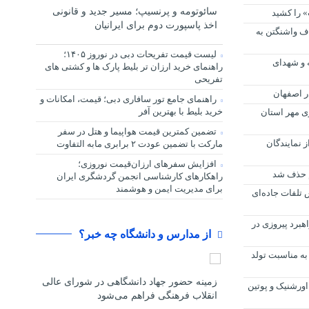
سائوتومه و پرنسیپ؛ مسیر جدید و قانونی
» را کشید
اخذ پاسپورت دوم برای ایرانیان
اف واشنگتن به
لیست قیمت تفریحات دبی در نوروز ۱۴۰۵؛
 و شهدای
راهنمای خرید ارزان تر بلیط پارک ها و کشتی های
تفریحی
در اصفهان
راهنمای جامع تور سافاری دبی؛ قیمت، امکانات و
خرید بلیط با بهترین آفر
رگزاری مهر استان
تضمین کمترین قیمت هواپیما و هتل در سفر
نمایندگان
مارکت با تضمین عودت ۲ برابری مابه التفاوت
افزایش سفرهای ارزان‌قیمت نوروزی؛
م حذف شد
راهکارهای کارشناسی انجمن گردشگری ایران
برای مدیریت ایمن و هوشمند
 تلفات جاده‌ای
هبرد پیروزی در
از مدارس و دانشگاه چه خبر؟
به مناسبت تولد
زمینه حضور جهاد دانشگاهی در شورای عالی
اورشنیک و پوتین
انقلاب فرهنگی فراهم می‌شود