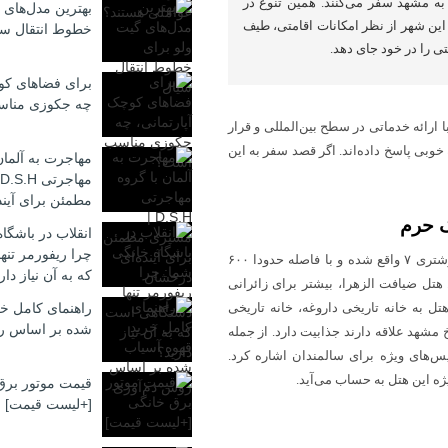
به مشهد سفر می‌کنند. همین تنوع در
بهترین مدل‌های 
این شهر از نظر امکانات اقامتی، طیف
خطوط انتقال سی
تی را در خود جای دهد.
برای فضاهای کوچ
چه جکوزی منا
ان گزینه‌های موجود، هتل‌های ۵ ستاره مشهد با ارائه خدماتی در سطح بین‌المللی و قرار
خوبی پاسخ داده‌اند. اگر قصد سفر به این
مهاجرت به آلمان
مطمئن برای آیند
انقلاب در باشگا
چرا ریفورمر تن
هتل ضیافت الزهرا مشهد که به تازگی تاسیس شده، در انتهای خیابان شوشتری ۷ واقع شده و با فاصله حدودا ۶۰۰
که به آن نیاز دار
تل ضیافت الزهرا، بیشتر برای زائرانی
 به خانه تاریخی داروغه، خانه تاریخی
راهنمای کامل خر
شده بر اساس ر
خ مشهد علاقه دارند جذابیت دارد. از جمله
‌های ویژه برای سالمندان اشاره کرد.
ژه این هتل به حساب می‌آید.
قیمت موتور برق
[+لیست قیمت]