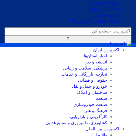
درباره اکسپرس‌نا
تماس اکسپرسی
حریم شخصی
بازنشر محتوا در اکسپرس‌نا
اکسپرس ایران
اخبار استان‌ها
اندیشه و دین
پزشکی، سلامت و زیبایی
تجارت، بازرگانی و خدمات
حقوقی و قضایی
خودرو و حمل و نقل
ساختمان و املاک
صنعت
صنعت خودروسازی
فرهنگ و هنر
کارآفرینی و بازاریابی
کشاورزی، دامپروری و صنایع غذایی
اکسپرس بین الملل
طلا و ارز