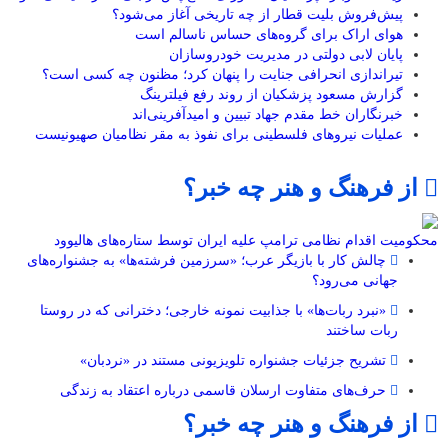
پیش‌فروش بلیت قطار از چه تاریخی آغاز می‌شود؟
هوای اراک برای گروه‌های حساس ناسالم است
پایان لابی دولتی در مدیریت خودروسازان
تیراندازی انحرافی جنایت را پنهان کرد؛ مظنون چه کسی است؟
گزارش مسعود پزشکیان از روند رفع فیلترینگ
خبرنگاران خط مقدم جهاد تبیین و امیدآفرینی‌اند
عملیات نیروهای فلسطینی برای نفوذ به مقر نظامیان صهیونیست
از فرهنگ و هنر چه خبر؟
محکومیت اقدام نظامی ترامپ علیه ایران توسط ستاره‌های هالیوود
چالش کار با بازیگر عرب؛ «سرزمین فرشته‌ها» به جشنواره‌های
جهانی می‌رود؟
«نبرد ربات‌ها» با جذابیت نمونه خارجی؛ دخترانی که در روستا
ربات ساختند
تشریح جزئیات جشنواره‌ تلویزیونی مستند در «نردبان»
حرف‌های متفاوت ارسلان قاسمی درباره اعتقاد به زندگی
از فرهنگ و هنر چه خبر؟