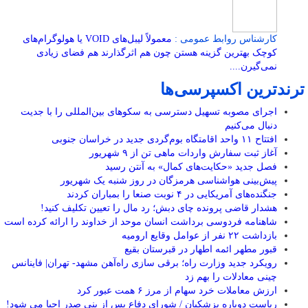
کارشناس روابط عمومی :
معمولاً لیبل‌های VOID یا هولوگرام‌های
کوچک بهترین گزینه هستن چون هم اثرگذارند هم فضای زیادی
نمی‌گیرن....
ترندترین اکسپرسی‌ها
اجرای مصوبه تسهیل دسترسی به سکوهای بین‌المللی را با جدیت
دنبال می‌کنیم
افتتاح ۱۱ واحد اقامتگاه بوم‌گردی جدید در خراسان جنوبی
آغاز ثبت سفارش واردات ماهی تن از ۹ شهریور
فصل جدید «حکایت‌های کمال» به آنتن رسید
پیش‌بینی هواشناسی هرمزگان در روز شنبه یک شهریور
جنگنده‌های آمریکایی در ۴ نوبت صنعا را بمباران کردند
هشدار قاضی پرونده چای دبش؛ رد مال را تعیین تکلیف کنید!
شاهنامه فردوسی برداشت انسان موحد از خداوند را ارائه کرده است
بازداشت ۲۲ نفر از عوامل وقایع ارومیه
قبور مطهر ائمه اطهار در قبرستان بقیع
رویکرد جدید وزارت راه؛ برقی سازی راه‌آهن مشهد- تهران| فاینانس
چینی معادلات را بهم زد
ارزش معاملات خرد سهام از مرز ۶ همت عبور کرد
ریاست دوباره پزشکیان / شورای دفاع پس از بنی صدر احیا می شود!