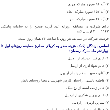
۲) آیه ۹۶ سوره مبارکه مریم
۳) آیه ۱۵۲ سوره مبارکه انعام
۴) آیه ۲۶ سوره مبارکه اسرا
برای شرکت در مسابقه روزانه عدد گزینه صحیح را به سامانه پیامکی
۳۰۰۰۱۱۴۳ ارسال کنید.
فرصت شرکت در مسابقه هر روز، تا ساعت ۲۴ همان روز است.
اسامی برندگان (کمک هزینه سفر به کربلای معلی) مسابقه روزهای اول تا
چهاردهم ماه مبارک رمضان:
۱) خانم فینا
احدنژاد
از اردبیل
۲) خانم شهلا آذری از اردبیل
۳) آقای حسین اسلام پناه از اردبیل
۴) فاطمه بانشی از استان فارس شهرستان
بیضا
روستای بانش
۵) خانم زینب
ابتینه
از باغ ملک
۶) خانم پروین شکری از اردبیل
۷) نسرین اژدری از اردبیل
۸) عبدالقادر
هنزرانی
از زاهدان شهر ایران شهر