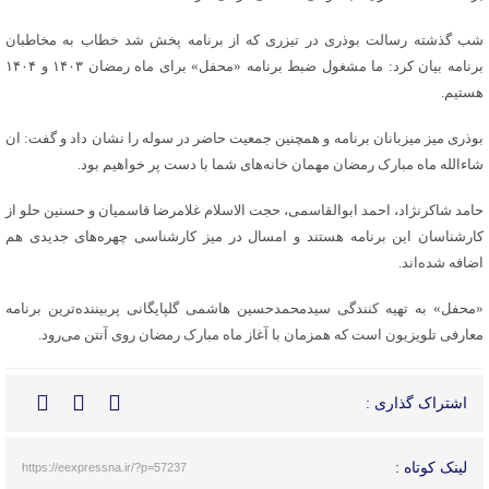
شب گذشته رسالت
بوذری
در تیزری که از برنامه پخش شد خطاب به مخاطبان
برنامه بیان کرد: ما مشغول ضبط برنامه «محفل» برای ماه رمضان ۱۴۰۳ و ۱۴۰۴
هستیم.
بوذری
میز میزبانان برنامه و همچنین جمعیت حاضر در سوله را نشان داد و گفت:
ان
شاءالله
ماه مبارک رمضان مهمان خانه‌های شما با دست پر خواهیم بود.
حامد
شاکرنژاد
، احمد ابوالقاسمی، حجت الاسلام غلامرضا قاسمیان و حسنین
حلو
از
کارشناسان این برنامه هستند و امسال در میز کارشناسی چهره‌های جدیدی هم
اضافه شده‌اند.
«محفل» به تهیه کنندگی سیدمحمدحسین هاشمی گلپایگانی پربیننده‌ترین برنامه
معارفی تلویزیون است که همزمان با آغاز ماه مبارک رمضان روی آنتن می‌رود.
اشتراک گذاری :
لینک کوتاه :
https://eexpressna.ir/?p=57237