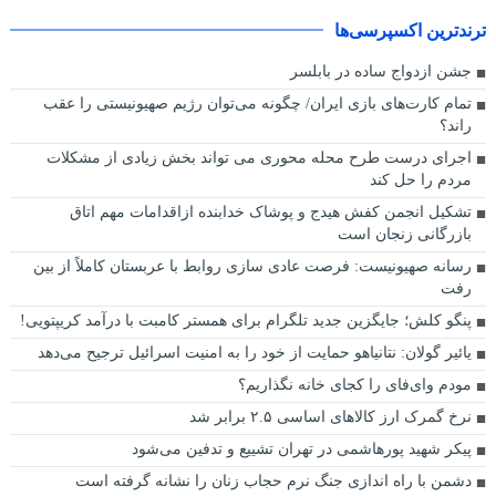
ترندترین اکسپرسی‌ها
جشن ازدواج ساده در بابلسر
تمام کارت‌های بازی ایران/ چگونه می‌توان رژیم صهیونیستی را عقب
راند؟
اجرای درست طرح محله محوری می تواند بخش زیادی از مشکلات
مردم را حل کند
تشکیل انجمن کفش هیدج و پوشاک خدابنده ازاقدامات مهم اتاق
بازرگانی زنجان است
رسانه صهیونیست: فرصت عادی سازی روابط با عربستان کاملاً از بین
رفت
پنگو کلش؛ جایگزین جدید تلگرام برای همستر کامبت با درآمد کریپتویی!
یائیر گولان: نتانیاهو حمایت از خود را به امنیت اسرائیل ترجیح می‌دهد
مودم وای‌فای را کجای خانه نگذاریم؟
نرخ گمرک ارز کالاهای اساسی ۲.۵ برابر شد
پیکر شهید پورهاشمی در تهران تشییع و تدفین می‌شود
دشمن با راه اندازی جنگ نرم حجاب زنان را نشانه گرفته است