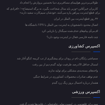
طولانی‌بردترین هواپیمای مسافربری دنیا نخستین پروازش را انجام داد
کاربران خبرآنلاین:«وزیر باید مدال شجاعت بگیرد، نه برگه استیضاح» / «افرادی که
برای قطع اینترنت پیراهن پاره می‌کنند، خودشان سیم‌کارت سفید دارند»
۴۲ روز قطع اینترنت بین الملل در ایران
اتصال محدود دانشجویان به اینترنت بین الملل با VPN دانشگاه ها
اف‌بی‌آی پیام‌های حذف‌شده سیگنال را بازیابی کرد
چند دامنه فارسی فعال در اینترنت وجود دارد؟
اکسپرس کشاورزی
سمپاشی رایگان دام در رودان برای پیشگیری از تب کریمه کنگو آغاز شد
امسال حداقل 30درصد ظرفیت تولید گندم دیم از بین رفت
واحد‌های بسته‌بندی مشکلی برای تولید ندارند
عدم توقف صادرات محصولات کشاورزی در شرایط جنگی
هشدار درباره احتمال بروز زنگ زرد گندم
اکسپرس ورزشی
سورپرایز قلعه‌نویی در لیست نهایی جام‌جهانی / رقابت‌ها شدت گرفت