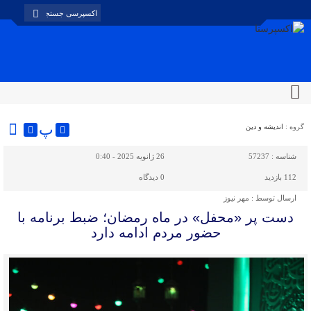
پ
گروه :
اندیشه و دین
شناسه :
57237
26 ژانویه 2025 - 0:40
112 بازدید
0
دیدگاه
ارسال توسط :
مهر نیوز
دست پر «محفل» در ماه رمضان؛ ضبط برنامه با
حضور مردم ادامه دارد