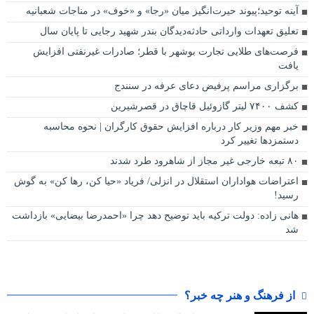
آینه توحید؛پیوند حیرت‌انگیز میان «رجا» و «خوف» در مناجات شعبانیه
تعلیق تعهدات وارداتی حادثه‌دیدگان بندر شهید رجایی تا پایان سال
فرصت‌های طلایی تجارت بوشهر با قطر؛ صادرات غیرنفتی افزایش
یافت
برگزاری مراسم پرفیض دعای عرفه در سنندج
کشف ۷۴۰۰ لیتر گازوئیل قاچاق در قصرشیرین
خبر مهم وزیر کار درباره افزایش حقوق کارگران | نحوه محاسبه
دستمزدها تغییر کرد
۸۰ تبعه خارجی غیر مجاز از شاهرود طرد شدند
اعتراضات هواداران استقلال در انزلی/ فریاد «حیا کن، رها کن» به گوش
رسید!
هانی زاده: دولت ترکیه باید توضیح دهد چرا «احمدرضا بیضایی» بازداشت
شد
از فرهنگ و هنر چه خبر؟