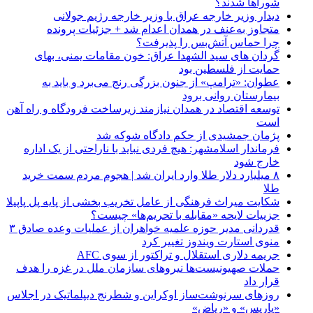
شوراها شدند؟
دیدار وزیر خارجه عراق با وزیر خارجه رژیم جولانی
متجاوز به‌عنف در همدان اعدام شد + جزئیات پرونده
چرا حماس آتش‌بس را پذیرفت؟
گردان های سید الشهدا عراق: خون مقامات یمنی، بهای
حمایت از فلسطین بود
عطوان: «ترامپ» از جنون بزرگی رنج می‌برد و باید به
بیمارستان روانی برود
توسعه اقتصاد در همدان نیازمند زیرساخت فرودگاه و راه آهن
است
پژمان جمشیدی از حکم دادگاه شوکه شد
فرماندار اسلامشهر: هیچ فردی نباید با ناراحتی از یک اداره
خارج شود
۸ میلیارد دلار طلا وارد ایران شد | هجوم مردم سمت خرید
طلا
شکایت میراث فرهنگی از عامل تخریب بخشی از پایه پل پاپیلا
جزییات لایحه «مقابله با تحریم‌ها» چیست؟
قدردانی مدیر حوزه علمیه خواهران از عملیات وعده صادق ۳
منوی استارت ویندوز تغییر کرد
جریمه دلاری استقلال و تراکتور از سوی AFC
حملات صهیونیست‌ها نیروهای سازمان ملل در غزه را هدف
قرار داد
روزهای سرنوشت‌ساز اوکراین و شطرنج دیپلماتیک در اجلاس
«پاریس» و «ریاض»