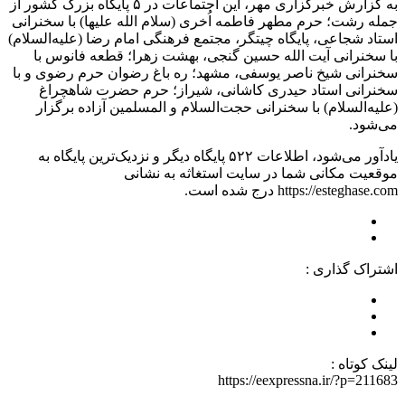
به گزارش خبرگزاری مهر، این اجتماعات در ۵ پایگاه بزرگ کشور از
جمله رشت؛ حرم مطهر فاطمه اُخری (سلام الله علیها) با سخنرانی
استاد شجاعی، پایگاه چیتگر، مجتمع فرهنگی امام رضا (علیه‌السلام)
با سخنرانی آیت الله حسین گنجی، بهشت زهرا؛ قطعه فانوس با
سخنرانی شیخ ناصر یوسفی، مشهد؛ ره باغ رضوان حرم رضوی و با
سخنرانی استاد حیدری کاشانی، شیراز؛ حرم حضرت شاهچراغ
(علیه‌السلام) با سخنرانی حجت‌السلام و المسلمین آزاده برگزار
می‌شود.
یادآور می‌شود، اطلاعات ۵۲۲ پایگاه دیگر و نزدیک‌ترین پایگاه به
موقعیت مکانی شما در سایت استغاثه به نشانی
https://esteghase.com درج شده است.
اشتراک گذاری :
لینک کوتاه :
https://eexpressna.ir/?p=211683