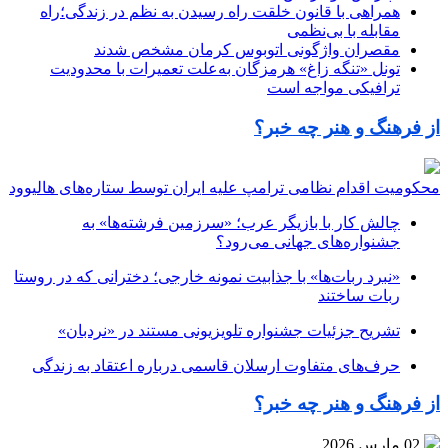
همراهی با قانون خلقت راه رسیدن به نظم در زندگی؛راه
مقابله با بی‌نظمی
مقصران واژگونی اتوبوس کرمان مشخص شدند
تونل «تنگه زاغ» هرمزگان به‌علت تعمیرات با محدودیت
ترافیکی مواجه است
از فرهنگ و هنر چه خبر؟
محکومیت اقدام نظامی ترامپ علیه ایران توسط ستاره‌های هالیوود
چالش کار با بازیگر عرب؛ «سرزمین فرشته‌ها» به
جشنواره‌های جهانی می‌رود؟
«نبرد ربات‌ها» با جذابیت نمونه خارجی؛ دخترانی که در روستا
ربات ساختند
تشریح جزئیات جشنواره‌ تلویزیونی مستند در «نردبان»
حرف‌های متفاوت ارسلان قاسمی درباره اعتقاد به زندگی
از فرهنگ و هنر چه خبر؟
02 مارس 2026