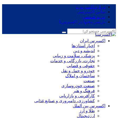
درباره اکسپرس‌نا
تماس اکسپرسی
حریم شخصی
بازنشر محتوا در اکسپرس‌نا
اکسپرس ایران
اخبار استان‌ها
اندیشه و دین
پزشکی، سلامت و زیبایی
تجارت، بازرگانی و خدمات
حقوقی و قضایی
خودرو و حمل و نقل
ساختمان و املاک
صنعت
صنعت خودروسازی
فرهنگ و هنر
کارآفرینی و بازاریابی
کشاورزی، دامپروری و صنایع غذایی
اکسپرس بین الملل
طلا و ارز
ارزدیجیتال