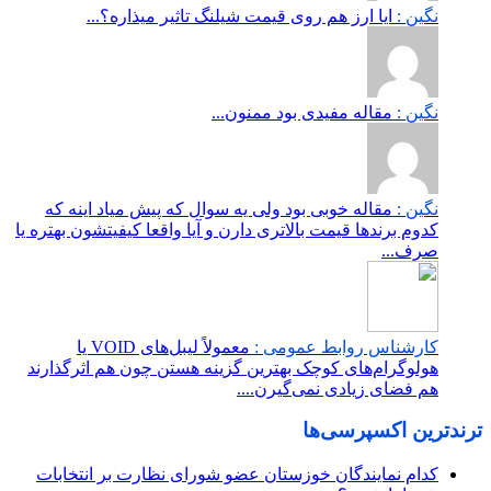
نگین :
ایا ارز هم روی قیمت شیلنگ تاثیر میذاره؟...
نگین :
مقاله مفیدی بود ممنون...
نگین :
مقاله خوبی بود ولی یه سوال که پیش میاد اینه که
کدوم برندها قیمت بالاتری دارن و آیا واقعا کیفیتشون بهتره یا
صرف...
کارشناس روابط عمومی :
معمولاً لیبل‌های VOID یا
هولوگرام‌های کوچک بهترین گزینه هستن چون هم اثرگذارند
هم فضای زیادی نمی‌گیرن....
ترندترین اکسپرسی‌ها
کدام نمایندگان خوزستان عضو شورای نظارت بر انتخابات