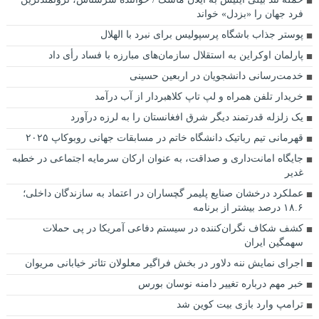
فرد جهان را «بزدل» خواند
پوستر جذاب باشگاه پرسپولیس برای نبرد با الهلال
پارلمان اوکراین به استقلال سازمان‌های مبارزه با فساد رأی داد
خدمت‌رسانی دانشجویان در اربعین حسینی
خریدار تلفن همراه و لپ تاپ کلاهبردار از آب درآمد
یک زلزله قدرتمند دیگر شرق افغانستان را به لرزه درآورد
قهرمانی تیم رباتیک دانشگاه خاتم در مسابقات جهانی روبوکاپ ۲۰۲۵
جایگاه امانت‌داری و صداقت، به عنوان ارکان سرمایه اجتماعی در خطبه
غدیر
عملکرد درخشان صنایع پلیمر گچساران در اعتماد به سازندگان داخلی؛
۱۸.۶ درصد بیشتر از برنامه
کشف شکاف نگران‌کننده در سیستم دفاعی آمریکا در پی حملات
سهمگین ایران
اجرای نمایش ننه دلاور در بخش فراگیر معلولان تئاتر خیابانی مریوان
خبر مهم درباره تغییر دامنه نوسان بورس
ترامپ وارد بازی بیت کوین شد