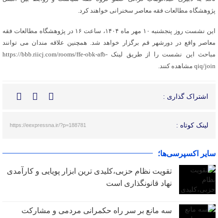
پژوهشگاه مطالعات فقه معاصر سخنرانی خواهند کرد.
این نشست روز پنجشنبه ۱۰ مهر ماه ۱۴۰۴، ساعت ۱۶ در پژوهشگاه مطالعات فقه
معاصر واقع در دورشهر قم برگزار خواهد شد. همچنین علاقه مندان می توانند
مباحث این نشست را از طریق لینک https://bbb.riicj.com/rooms/ffe-obk-afb-
qiq/join مشاهده کنند.
اشتراک گذاری :
لینک کوتاه :
https://eexpressna.ir/?p=188781
سایر اکسپرسی‌ها؛
تقویت نظام حزبی،کلیدی ترین ابزار پویایی و کارآمدی
نهاد قانونگذاری است
سه مانع بر سر راه حکمرانی مردمی و مشارکت