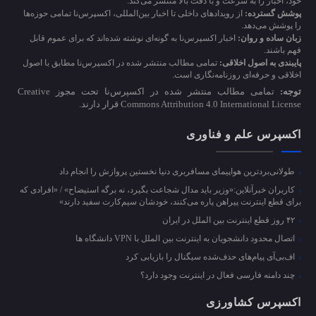
خود، اخبار را به سرعت و با دقت بالا منتشر می‌کند.
پوشش گسترده:
از رویدادهای داخلی تا اخبار بین‌المللی، اکسپرس‌نا تمامی حوزه‌ها
را پوشش می‌دهد.
زبان ساده و روان:
اخبار اکسپرس‌نا به گونه‌ای نوشته شده‌اند که برای عموم قابل
فهم باشند.
پایبندی به اصول اخلاقی:
تمامی مطالب منتشر شده در اکسپرس‌نا مطابق با اصول
اخلاقی و حرفه‌ای روزنامه‌نگاری است.
توجه:
تمامی مطالب منتشر شده در اکسپرس‌نا تحت مجوز Creative
Commons Attribution 4.0 International License قرار دارند.
اکسپرس علم و فناوری
طولانی‌بردترین هواپیمای مسافربری دنیا نخستین پروازش را انجام داد
کاربران خبرآنلاین:«وزیر باید مدال شجاعت بگیرد، نه برگه استیضاح» / «افرادی که
برای قطع اینترنت پیراهن پاره می‌کنند، خودشان سیم‌کارت سفید دارند»
۴۲ روز قطع اینترنت بین الملل در ایران
اتصال محدود دانشجویان به اینترنت بین الملل با VPN دانشگاه ها
اف‌بی‌آی پیام‌های حذف‌شده سیگنال را بازیابی کرد
چند دامنه فارسی فعال در اینترنت وجود دارد؟
اکسپرس کشاورزی