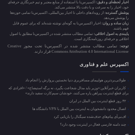
اخبار لحظه‌ای و دقیق:
اکسپرس‌نا با استفاده از منابع معتبر و تیم خبرنگاری حرفه‌ای
خود، اخبار را به سرعت و با دقت بالا منتشر می‌کند.
پوشش گسترده:
از رویدادهای داخلی تا اخبار بین‌المللی، اکسپرس‌نا تمامی حوزه‌ها
را پوشش می‌دهد.
زبان ساده و روان:
اخبار اکسپرس‌نا به گونه‌ای نوشته شده‌اند که برای عموم قابل
فهم باشند.
پایبندی به اصول اخلاقی:
تمامی مطالب منتشر شده در اکسپرس‌نا مطابق با اصول
اخلاقی و حرفه‌ای روزنامه‌نگاری است.
توجه:
تمامی مطالب منتشر شده در اکسپرس‌نا تحت مجوز Creative
Commons Attribution 4.0 International License قرار دارند.
اکسپرس علم و فناوری
طولانی‌بردترین هواپیمای مسافربری دنیا نخستین پروازش را انجام داد
کاربران خبرآنلاین:«وزیر باید مدال شجاعت بگیرد، نه برگه استیضاح» / «افرادی که
برای قطع اینترنت پیراهن پاره می‌کنند، خودشان سیم‌کارت سفید دارند»
۴۲ روز قطع اینترنت بین الملل در ایران
اتصال محدود دانشجویان به اینترنت بین الملل با VPN دانشگاه ها
اف‌بی‌آی پیام‌های حذف‌شده سیگنال را بازیابی کرد
چند دامنه فارسی فعال در اینترنت وجود دارد؟