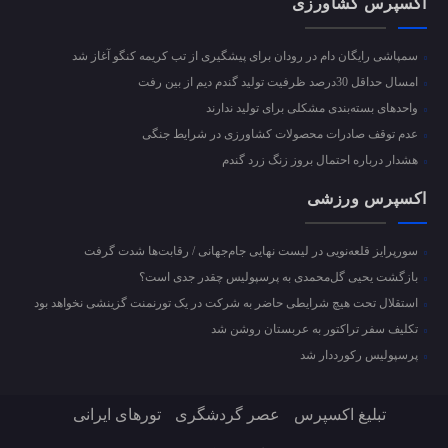
اکسپرس کشاورزی
سمپاشی رایگان دام در رودان برای پیشگیری از تب کریمه کنگو آغاز شد
امسال حداقل 30درصد ظرفیت تولید گندم دیم از بین رفت
واحد‌های بسته‌بندی مشکلی برای تولید ندارند
عدم توقف صادرات محصولات کشاورزی در شرایط جنگی
هشدار درباره احتمال بروز زنگ زرد گندم
اکسپرس ورزشی
سورپرایز قلعه‌نویی در لیست نهایی جام‌جهانی / رقابت‌ها شدت گرفت
بازگشت یحیی گل‌محمدی به پرسپولیس چقدر جدی است؟
استقلال تحت هیچ شرایطی حاضر به شرکت در یک تورنمنت گزینشی نخواهد بود
تکلیف سفر تراکتور به عربستان روشن شد
پرسپولیس رکورددار شد
تبلیغ اکسپرس
عصر گردشگری
تورهای ایرانی