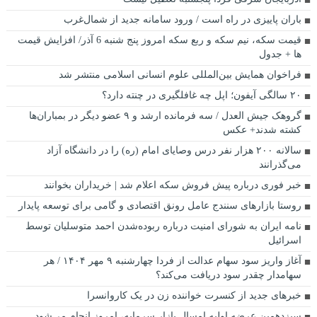
باران پاییزی در راه است / ورود سامانه جدید از شمال‌غرب
قیمت سکه، نیم سکه و ربع سکه امروز پنج شنبه 6 آذر/ افزایش قیمت
ها + جدول
فراخوان همایش بین‌المللی علوم انسانی اسلامی منتشر شد
۲۰ سالگی آیفون؛ اپل چه غافلگیری‌ در چنته دارد؟
گروهک جیش العدل / سه فرمانده ارشد و ۹ عضو دیگر در بمباران‌ها
کشته شدند+ عکس
سالانه ۲۰۰ هزار نفر درس وصایای امام (ره) را در دانشگاه آزاد
می‌گذرانند
خبر فوری درباره پیش فروش سکه اعلام شد | خریداران بخوانند
روستا بازارهای سنندج عامل رونق اقتصادی و گامی برای توسعه پایدار
نامه ایران به شورای امنیت درباره ربوده‌شدن احمد متوسلیان توسط
اسرائیل
آغاز واریز سود سهام عدالت از فردا چهارشنبه ۹ مهر ۱۴۰۴ / هر
سهامدار چقدر سود دریافت می‌کند؟
خبرهای جدید از کنسرت خواننده زن در یک کاروانسرا
سیزدهمین عرضه اولیه امسال بازار سرمایه، امروز انجام می‌شود