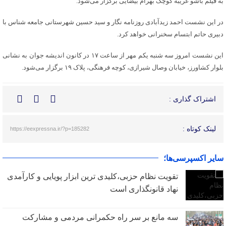
به فیلم
باشو
غریبه کوچک بهرام بیضایی برگزار می‌شود.
در این نشست احمد زیدآبادی روزنامه نگار و سید حسین شهرستانی جامعه شناس با
دبیری حاتم ابتسام سخنرانی خواهد کرد.
این نشست امروز سه شنبه یکم مهر از ساعت ۱۷ در کانون اندیشه جوان به نشانی
بلوار کشاورز، خیابان وصال شیرازی، کوچه فرهنگی، پلاک ۱۹ برگزار می‌شود.
اشتراک گذاری :
لینک کوتاه :
https://eexpressna.ir/?p=185282
سایر اکسپرسی‌ها؛
تقویت نظام حزبی،کلیدی ترین ابزار پویایی و کارآمدی
نهاد قانونگذاری است
سه مانع بر سر راه حکمرانی مردمی و مشارکت