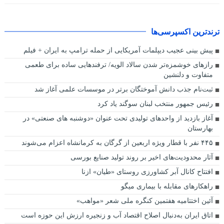
ترندترین اکسپرسی‌ها
پیش بینی عجیب دیپلمات آمریکایی از حمله ترامپ به ایران + فیلم
راز‌های خوشمزه‌تر شدن سالاد الویه/ ترفند‌هایی ساده برای طعمی
متفاوت و دلنشین
ثبت‌نام جذب دانش آموختگان برتر در موسسات علمی آغاز شد
رئیس جمهور منتخب لبنان سوگند یاد کرد
آغاز بازدید از واحدهای تولیدی تحت عنوان «دوشنبه های صنعتی» در
بهارستان
۴۴۵ نفر با قطار ویژه اربعین از گرگان به کرمانشاه اعزام‌ می‌شوند
آثار محدودیت‌های اخیر بر روند تولید صنایع بورسی
افتتاح کانال آبر کشاورزی روستای «طیان» ازنا
راهکارهای مقابله با بیماری میگو
آئین اختتامیه هفتمین کنگره ملی شعر «مواهب»
اتاق ایران به‌دنبال اصلاح اقتصاد آب و زنجیره ارزش این حوزه است