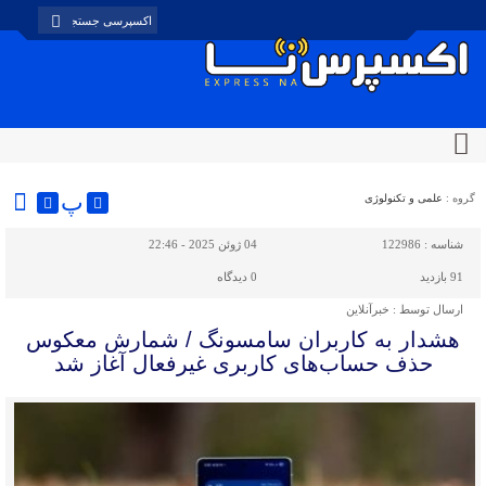
پ
گروه :
علمی و تکنولوژی
شناسه :
122986
04 ژوئن 2025 - 22:46
91 بازدید
0
دیدگاه
ارسال توسط :
خبرآنلاین
هشدار به کاربران سامسونگ / شمارش معکوس
حذف حساب‌های کاربری غیرفعال آغاز شد