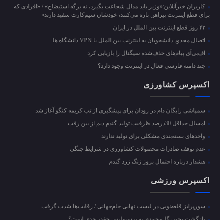
کاربران خبرآنلاین:«وزیر باید مدال شجاعت بگیرد، نه برگه استیضاح» / «افرادی که
برای قطع اینترنت پیراهن پاره می‌کنند، خودشان سیم‌کارت سفید دارند»
۴۲ روز قطع اینترنت بین الملل در ایران
اتصال محدود دانشجویان به اینترنت بین الملل با VPN دانشگاه ها
اف‌بی‌آی پیام‌های حذف‌شده سیگنال را بازیابی کرد
چند دامنه فارسی فعال در اینترنت وجود دارد؟
اکسپرس کشاورزی
سمپاشی رایگان دام در رودان برای پیشگیری از تب کریمه کنگو آغاز شد
امسال حداقل 30درصد ظرفیت تولید گندم دیم از بین رفت
واحد‌های بسته‌بندی مشکلی برای تولید ندارند
عدم توقف صادرات محصولات کشاورزی در شرایط جنگی
هشدار درباره احتمال بروز زنگ زرد گندم
اکسپرس ورزشی
سورپرایز قلعه‌نویی در لیست نهایی جام‌جهانی / رقابت‌ها شدت گرفت
بازگشت یحیی گل‌محمدی به پرسپولیس چقدر جدی است؟