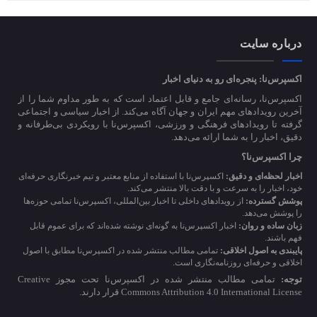
درباره سایت
اکسپرس‌نا: پنجره‌ای رو به دنیای اخبار
اکسپرس‌نا، رسانه‌ای جامع و قابل اعتماد است که به طور مداوم شما را از
آخرین رویدادهای مهم ایران و جهان آگاه می‌کند. از اخبار سیاسی و اجتماعی
گرفته تا رویدادهای فرهنگی و ورزشی، اکسپرس‌نا با رویکردی بی‌طرفانه و
دقیق، اخبار را به شما ارائه می‌دهد.
چرا اکسپرس‌نا؟
اخبار لحظه‌ای و دقیق:
اکسپرس‌نا با استفاده از منابع معتبر و تیم خبرنگاری حرفه‌ای
خود، اخبار را به سرعت و با دقت بالا منتشر می‌کند.
پوشش گسترده:
از رویدادهای داخلی تا اخبار بین‌المللی، اکسپرس‌نا تمامی حوزه‌ها
را پوشش می‌دهد.
زبان ساده و روان:
اخبار اکسپرس‌نا به گونه‌ای نوشته شده‌اند که برای عموم قابل
فهم باشند.
پایبندی به اصول اخلاقی:
تمامی مطالب منتشر شده در اکسپرس‌نا مطابق با اصول
اخلاقی و حرفه‌ای روزنامه‌نگاری است.
توجه:
تمامی مطالب منتشر شده در اکسپرس‌نا تحت مجوز Creative
Commons Attribution 4.0 International License قرار دارند.