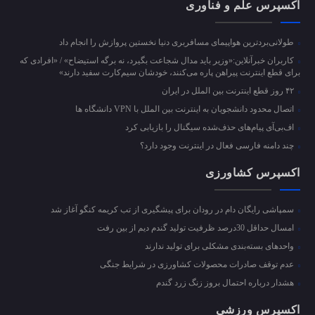
اکسپرس علم و فناوری
طولانی‌بردترین هواپیمای مسافربری دنیا نخستین پروازش را انجام داد
کاربران خبرآنلاین:«وزیر باید مدال شجاعت بگیرد، نه برگه استیضاح» / «افرادی که
برای قطع اینترنت پیراهن پاره می‌کنند، خودشان سیم‌کارت سفید دارند»
۴۲ روز قطع اینترنت بین الملل در ایران
اتصال محدود دانشجویان به اینترنت بین الملل با VPN دانشگاه ها
اف‌بی‌آی پیام‌های حذف‌شده سیگنال را بازیابی کرد
چند دامنه فارسی فعال در اینترنت وجود دارد؟
اکسپرس کشاورزی
سمپاشی رایگان دام در رودان برای پیشگیری از تب کریمه کنگو آغاز شد
امسال حداقل 30درصد ظرفیت تولید گندم دیم از بین رفت
واحد‌های بسته‌بندی مشکلی برای تولید ندارند
عدم توقف صادرات محصولات کشاورزی در شرایط جنگی
هشدار درباره احتمال بروز زنگ زرد گندم
اکسپرس ورزشی