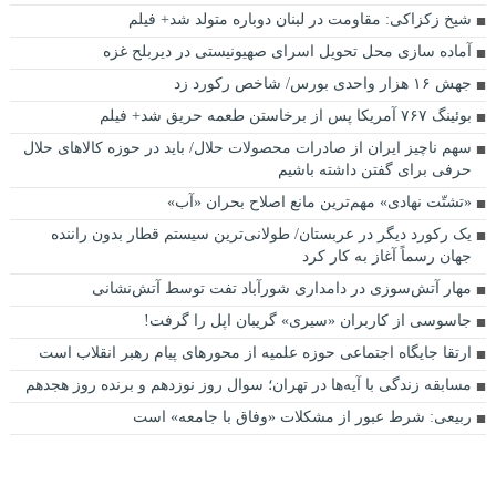
شیخ زکزاکی: مقاومت در لبنان دوباره متولد شد+ فیلم
آماده سازی محل تحویل اسرای صهیونیستی در دیربلح غزه
جهش ۱۶ هزار واحدی بورس/ شاخص رکورد زد
بوئینگ ۷۶۷ آمریکا پس از برخاستن طعمه حریق شد+ فیلم
سهم ناچیز ایران از صادرات محصولات حلال/ باید در حوزه کالا‌های حلال
حرفی برای گفتن داشته باشیم
«تشتّت نهادی» مهم‌ترین مانع اصلاح بحران «آب»
یک رکورد دیگر در عربستان/ طولانی‌ترین سیستم قطار بدون راننده
جهان رسماً آغاز به کار کرد
مهار آتش‌سوزی در دامداری شورآباد تفت توسط آتش‌نشانی
جاسوسی از کاربران «سیری» گریبان اپل را گرفت!
ارتقا جایگاه اجتماعی حوزه علمیه از محورهای پیام رهبر انقلاب است
مسابقه زندگی با آیه‌ها در تهران؛ سوال روز نوزدهم و برنده روز هجدهم
ربیعی: شرط عبور از مشکلات «وفاق با جامعه» است