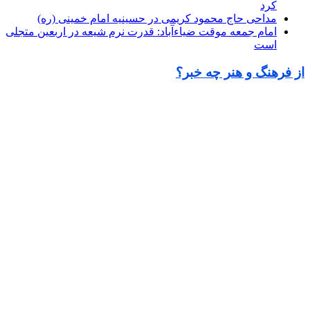
کرد
مداحی حاج محمود کریمی در حسینیه امام خمینی (ره)
امام جمعه موقت ضیاءآباد: قدرت نرم شیعه در اربعین متجلی
است
از فرهنگ و هنر چه خبر؟