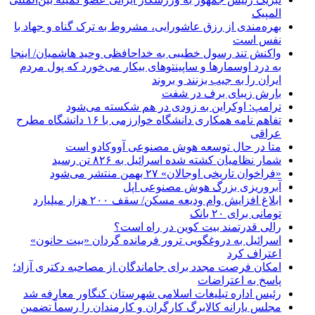
المپیک
بهره‌مندی از رزق عاشورایی، مشروط به ترک گناه و جهاد با
نفس است
واکنش تند رسول خطیبی به خداحافظی وحید هاشمیان/ اینجا
به درد اوسمارها و ساپینتوهای بیکار می‌خورد که پول مردم
ایران را به جیب بزنند و بروند
بارش زیبای برف در شفت
ترامپ: اوکراین به زودی در هم شکسته می‌شود
تفاهم نامه همکاری دانشگاه خوارزمی با ۱۶ دانشگاه مطرح
عراقی
متا در حال توسعه هوش مصنوعی آووکادو است
شمار نظامیان کشته شده اسرائیل به ۸۲۶ تن رسید
«فراخوان تاریخی اوجالان» ۲۷ بهمن منتشر می‌شود
آبروریزی بزرگ هوش مصنوعی اپل
ابلاغ افزایش وام ودیعه مسکن/ سقف ۲۰۰ هزار میلیارد
تومانی برای ۲۰ بانک
رالی قدرتمند بیت کوین در راه است؟
اسرائیل به دروغگویی ترور فرمانده گردان «بیت حانون»
اعتراف کرد
امکان فرصت مجدد برای جاماندگان از مصاحبه دکتری آزاد؛
پاسخ به اعتراضات
رئیس اداره تبلیغات اسلامی شهرستان کنگاور معارفه شد
مجلس یارانه کالابرگ کارگران و کارمندان را رسماً تضمین