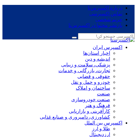
درباره اکسپرس‌نا
تماس اکسپرسی
حریم شخصی
بازنشر محتوا در اکسپرس‌نا
اکسپرس ایران
اخبار استان‌ها
اندیشه و دین
پزشکی، سلامت و زیبایی
تجارت، بازرگانی و خدمات
حقوقی و قضایی
خودرو و حمل و نقل
ساختمان و املاک
صنعت
صنعت خودروسازی
فرهنگ و هنر
کارآفرینی و بازاریابی
کشاورزی، دامپروری و صنایع غذایی
اکسپرس بین الملل
طلا و ارز
ارزدیجیتال