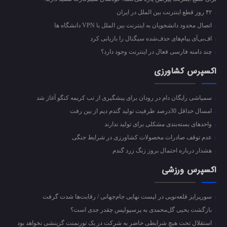
۴۲ روز قطع اینترنت بین الملل در ایران
اتصال محدود دانشجویان به اینترنت بین الملل با VPN دانشگاه ها
اف‌بی‌آی پیام‌های حذف‌شده سیگنال را بازیابی کرد
چند دامنه فارسی فعال در اینترنت وجود دارد؟
اکسپرس کشاورزی
سمپاشی رایگان دام در رودان برای پیشگیری از تب کریمه کنگو آغاز شد
امسال حداقل 30درصد ظرفیت تولید گندم دیم از بین رفت
واحد‌های بسته‌بندی مشکلی برای تولید ندارند
عدم توقف صادرات محصولات کشاورزی در شرایط جنگی
هشدار درباره احتمال بروز زنگ زرد گندم
اکسپرس ورزشی
سورپرایز قلعه‌نویی در لیست نهایی جام‌جهانی / رقابت‌ها شدت گرفت
بازگشت یحیی گل‌محمدی به پرسپولیس چقدر جدی است؟
استقلال تحت هیچ شرایطی حاضر به شرکت در یک تورنمنت گزینشی نخواهد بود