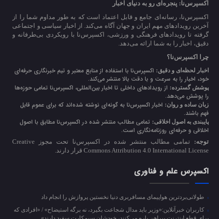
اکسپرس‌نا: پنجره‌ای رو به دنیای اخبار
اکسپرس‌نا، رسانه‌ای جامع و قابل اعتماد است که به طور مداوم شما را از
آخرین رویدادهای مهم ایران و جهان آگاه می‌کند. از اخبار سیاسی و اجتماعی
گرفته تا رویدادهای فرهنگی و ورزشی، اکسپرس‌نا با رویکردی بی‌طرفانه و
دقیق، اخبار را به شما ارائه می‌دهد.
چرا اکسپرس‌نا؟
اکسپرس‌نا با استفاده از منابع معتبر و تیم خبرنگاری حرفه‌ای
اخبار لحظه‌ای و دقیق:
خود، اخبار را به سرعت و با دقت بالا منتشر می‌کند.
از رویدادهای داخلی تا اخبار بین‌المللی، اکسپرس‌نا تمامی حوزه‌ها
پوشش گسترده:
را پوشش می‌دهد.
اخبار اکسپرس‌نا به گونه‌ای نوشته شده‌اند که برای عموم قابل
زبان ساده و روان:
فهم باشند.
تمامی مطالب منتشر شده در اکسپرس‌نا مطابق با اصول
پایبندی به اصول اخلاقی:
اخلاقی و حرفه‌ای روزنامه‌نگاری است.
توجه:
تمامی مطالب منتشر شده در اکسپرس‌نا تحت مجوز Creative
Commons Attribution 4.0 International License قرار دارند.
اکسپرس علم و فناوری
طولانی‌بردترین هواپیمای مسافربری دنیا نخستین پروازش را انجام داد
کاربران خبرآنلاین:«وزیر باید مدال شجاعت بگیرد، نه برگه استیضاح» / «افرادی که
برای قطع اینترنت پیراهن پاره می‌کنند، خودشان سیم‌کارت سفید دارند»