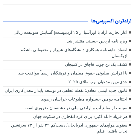
ترندترین اکسپرسی‌ها
آغاز تجارت آزاد با اورآسیا از ۲۵ اردیبهشت| گشایش سوئیفت ریالی
ویژه نامه اربعین حسینی منتشر شد
انعقاد تفاهم‌نامه همکاری دانشگاه‌های شیراز و تحقیقاتی تاشکند
ازبکستان
کشف یک تن چوب قاچاق در کمیجان
با افزایش میلیونی حقوق معلمان و فرهنگیان رسماً موافقت شد
جدی‌ترین مدعیان توپ طلای ۲۰۲۵
قانون جدید ایمنی معادن؛ نقطه عطفی در توسعه پایدار معدن‌کاری ایران
اختتامیه دومین جشنواره مطبوعات خراسان رضوی
صیانت از منابع آب و اراضی ملی در دشتستان ضروری است
هر فریاد «الله اکبر» برای غزه انفجاری در سکوت جهان
سقوط هواپیمای جمهوری آذربایجان/ دست‌کم ۲۹ نفر از ۷۲ سرنشین
نجات یافتند+ فیلم