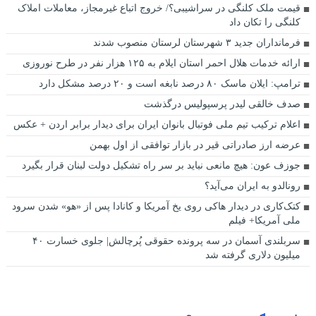
قیمت ملک کلنگی در سراشیبی؟/ خروج اتباع غیرمجاز، معاملات املاک
کلنگی را تکان داد
فرمانداران جدید ۳ شهرستان لرستان منصوب شدند
ارائه خدمات هلال احمر استان ایلام به ۱۲۵ هزار نفر در طرح نوروزی
ترامپ: ایلان ماسک ۸۰ درصد نابغه است و ۲۰ درصد مشکل دارد
صدف خالقی لیدر پرسپولیس درگذشت
اعلام ترکیب تیم ملی فوتبال بانوان ایران برای دیدار برابر اردن + عکس
عرضه ارز صادراتی قیر در بازار توافقی از اول بهمن
جوزف عون: هیچ مانعی نباید بر سر راه تشکیل دولت لبنان قرار بگیرد
رونالدو به ایران می‌آید؟
کتک‌کاری در دیدار هاکی روی یخ آمریکا و کانادا پس از «هو» شدن سرود
ملی آمریکا+ فیلم
سربلندی آسمان در سه پرونده حقوقی پُرچالش| جلوی خسارت ۴۰
میلیون دلاری گرفته شد