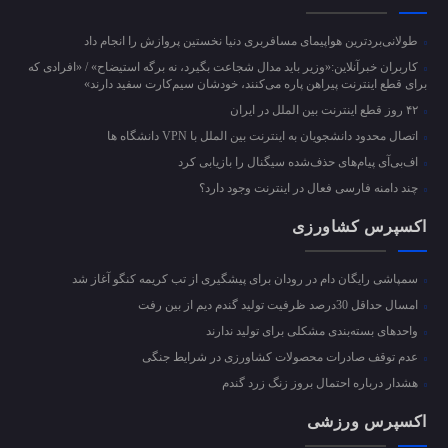
طولانی‌بردترین هواپیمای مسافربری دنیا نخستین پروازش را انجام داد
کاربران خبرآنلاین:«وزیر باید مدال شجاعت بگیرد، نه برگه استیضاح» / «افرادی که
برای قطع اینترنت پیراهن پاره می‌کنند، خودشان سیم‌کارت سفید دارند»
۴۲ روز قطع اینترنت بین الملل در ایران
اتصال محدود دانشجویان به اینترنت بین الملل با VPN دانشگاه ها
اف‌بی‌آی پیام‌های حذف‌شده سیگنال را بازیابی کرد
چند دامنه فارسی فعال در اینترنت وجود دارد؟
اکسپرس کشاورزی
سمپاشی رایگان دام در رودان برای پیشگیری از تب کریمه کنگو آغاز شد
امسال حداقل 30درصد ظرفیت تولید گندم دیم از بین رفت
واحد‌های بسته‌بندی مشکلی برای تولید ندارند
عدم توقف صادرات محصولات کشاورزی در شرایط جنگی
هشدار درباره احتمال بروز زنگ زرد گندم
اکسپرس ورزشی