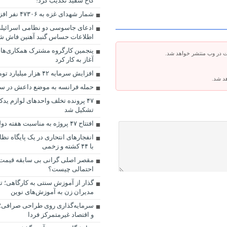
کاخ سفید تکذیب کرد!
شمار شهدای غزه به ۴۷۳۰۶ نفر افزایش یافت
ادعای جاسوسی دو نظامی اسرائیلی 
اطلاعات حساس گنبد آهنین فاش ش
پنجمین کارگروه مشترک همکاری‌های
ت در وب منتشر خواهد شد.
آغاز به کار کرد
افزایش سرمایه ۴۲ هزار ميليارد تومانی فولاد مبارکه
هد شد.
حمله فرانسه به موضع داعش در سو
۴۷ پرونده تخلف واحدهای لوازم ید
تشکیل شد
افتتاح ۴۷ پروژه به مناسبت هفته دولت در نایین
انفجارهای انتحاری در یک پایگاه نظ
با ۴۴ کشته و زخمی
مقصر اصلی گرانی بی سابقه قیمت 
احتمالی چیست؟
گذار از آموزش سنتی به کارگاهی؛ ت
مدیران زن به آموزش‌های نوین
سرمایه‌گذاری روی طراحی صرافی؛ پ
و اقتصاد غیرمتمرکز فردا