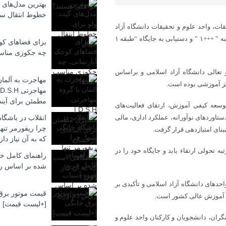
بهترین مدل‌های 
خطوط انتقال سی
ات، واحد علوم و تحقیقات دانشگاه آزاد
اسلامی در ارزیابی سال ۱۴۰۳-۱۴۰۴ با یک ارتقاء تحولی، موفق به کسب رتبه ” +++۱ ” و دستیابی به جایگاه “طبقه ۱
برای فضاهای کوچ
چه جکوزی منا
 تعالی دانشگاه آزاد اسلامی و براساس
مهاجرت به آلمان
مطمئن برای آیند
سعه کیفی آموزش، ارتقای فعالیت‌های
اوردهای نوآورانه، عملکرد اداری، مالی
انقلاب در باشگا
چرا ریفورمر تن
بنای امتیازدهی قرار گرفت.
که به آن نیاز دار
 تحولی ارتقاء یابد و جایگاه خود را در
راهنمای کامل خر
شده بر اساس ر
حدهای دانشگاه آزاد اسلامی و تأکیدی بر
قیمت موتور برق
ی آموزش عالی کشور است.
[+لیست قیمت]
ران، دانشجویان و کارکنان واحد علوم و