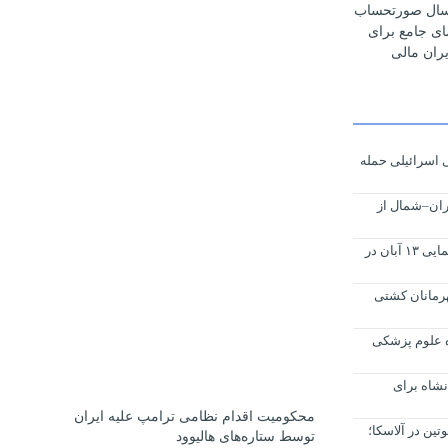
رسال صورتحساب
مای جامع برای
ران مالی
 اسرائیلی حمله
ران–شمال از
برگزاری جلسه هماهنگی ویژه راهپیمایی ۱۳ آبان در
هرمانان کشتی
ه علوم پزشکی
شاه برای
محکومیت اقدام نظامی ترامپ علیه ایران
تین در آلاسکا؛
توسط ستاره‌های هالیوود