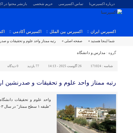
درباره اکسپرس‌نا
تماس اکسپرسی
حریم شخصی
بازنشر محتوا در ا
اکسپرس ایران
اکسپرس بین الملل
اکسپرس آکادمی
اکس
شما اینجا هستید »
صفحه اصلی »
رتبه ممتاز واحد علوم و تحقیقات و صدرن
گروه :
مدارس و دانشگاه
شناسه :
171024
26 آگوست 2025 - 14:13
77 بازدید
0
دیدگاه
رتبه ممتاز واحد علوم و تحقیقات و صدرنشین ارز
“طبقه ۱ سطح ممتاز” در سال ۱۴۰۳-۱۴۰۴ دست یافت.