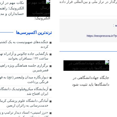
ار در تراز ملی و بین‌المللی قرار داده
نکات مهم در ا
الکترونیک؛ راهن
حسابداران و مدی
 :
ترندترین اکسپرسی‌ها
https://eexpressna.ir/
جنگنده‌های صهیونیست به یک کشتی
کردند
بازگشایی جاده چالوس و آزادراه ته
ساعت ۲۲ / مسافران بخوانند
قصرشیرین
دیوارنگاره میدان ولیعصر (عج) به ق
جایگاه جهاددانشگاهی در
فرنگی پرداخت
دانشگاه‌ها باید تثبیت شود
آزمایشگاه میکروفیلوئیدیک دانشگا
ایران افتتاح شد
آمادگی دانشگاه علوم پزشکی کرمان
خدمت‌رسانی به زائران اربعین
«درز امنیتی» اسناد دیدار ترامپ و پو