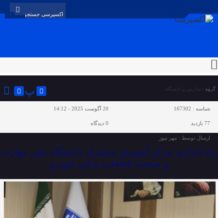
پ
گروه :
مدارس و دانشگاه
شناسه :
167302
20 آگوست 2025 - 14:12
77 بازدید
0
دیدگاه
ارسال توسط :
مهر نیوز
راه اندازی مرکز آموزش مشترک دانشگاه ملی مهارت
و صنعت قطعات یدکی خودرو