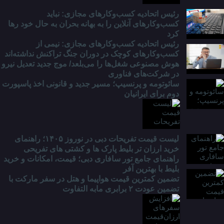
خبر؟
رئیس اتحادیه کسب‌وکارهای مجازی: نباید
کسب‌وکارهای آنلاین را به بهانه بحران به حال خود رها
کرد
رئیس اتحادیه کسب‌وکارهای مجازی: نیمی از
کسب‌وکارهای کوچک در دوران جنگ‌ تراکنش نداشته‌اند
هوش مصنوعی شغل‌ها را می‌بلعد/ موج جدید تعدیل نیرو
در شرکت‌های فناوری
سائوتومه و پرنسیپ؛ مسیر جدید و قانونی اخذ پاسپورت
دوم برای ایرانیان
لیست قیمت تفریحات دبی در نوروز ۱۴۰۵؛ راهنمای
خرید ارزان تر بلیط پارک ها و کشتی های تفریحی
راهنمای جامع تور سافاری دبی؛ قیمت، امکانات و خرید
بلیط با بهترین آفر
تضمین کمترین قیمت هواپیما و هتل در سفر مارکت با
تضمین عودت ۲ برابری مابه التفاوت