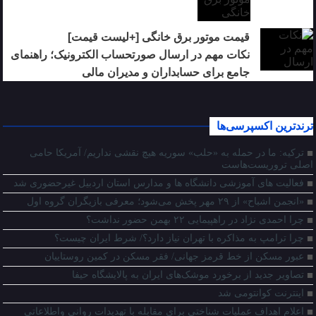
قیمت موتور برق خانگی [+لیست قیمت]
نکات مهم در ارسال صورتحساب الکترونیک؛ راهنمای
جامع برای حسابداران و مدیران مالی
ترندترین اکسپرسی‌ها
ترکیه: ما در حمله به «حلب» سوریه هیچ نقشی نداریم/ آمریکا حامی
اصلی تروریست‌هاست
فعالیت های آموزشی دانشگاه ها و مدارس استان اردبیل غیرحضوری شد
«انجمن اشباح» از ۲۹ مهر پخش می‌شود؛ معرفی بازیگران گروه اول
چرا احمدی نژاد در راهپیمایی ۲۲ بهمن حضور نداشت؟
چرا ترامپ به مذاکره با تهران نیاز دارد؟/ شرط ایران چیست؟
عبور مسکن از خط قرمز جهانی/ فقر مسکن در کمین روستاییان
تصاویر جدید از برخورد موشک‌های ایران به پالایشگاه حیفا
اینترنت کوانتومی شد
اعلام اهداف عملیات شناختی برای مقابله با تهدیدات روانی واطلاعاتی