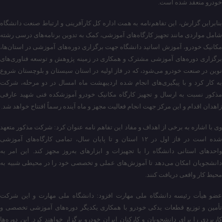
خودرو منعقد شده است.
بنابراین گزارش، این تفاهم‌نامه به همت اداره کل کارآفرینی و ارتباط صنعت دانشگاه
شامل مواردی مانند تجهیز کارگاه‌های آموزشی، کمک به تدوین برنامه‌های درسی رشته
مکانیک خودرو، آموزش اساتید دانشگاه جهت برگزاری دوره‌های آموزشی در استان‌ها،
برگزاری دوره‌های آموزشی مشترک و همکاری در زمینه پژوهش و توسعه فناوری‌های
نوین در صنعت خودرو می‌شود، که در فاز اولیه در استان سیستان و بلوچستان شروع
به کار کرد و با پیگیری‌های انجام شده اردیبهشت ماه امسال در دو مرحله، شرکت
مذکور نسبت به ارسال و تجهیز کارگاه مکانیک خودرو آموزشکده فنی شهید عارفی
زاهدان اقدام و این مرکز جهت انجام فعالیت مجهز و ماه آینده رسماً افتتاح خواهد شد.
وی با اشاره به برخی از اهداف و مفاد این تفاهم نامه عنوان کرد: شرکت مذکور متعهد
شده است در فاز اول در ۱۲ استان و تا پایان سال، تمامی کارگاه‌های آموزشی
واحدهای استانی دانشگاه را با تجهیزات و ابزارهای به‌روز مجهز کند. این امر به
دانشجویان امکان می‌دهد تا آموزش‌های عملی و تخصصی خود را در محیطی شبیه به
محیط کار واقعی دریافت کنند.
عضو هیأت رئیسه دانشگاه ملی مهارت افزود: دانشگاه ملی مهارت و این شرکت
تأمین و توزیع قطعات یدکی خودرو با همکاری یکدیگر دوره‌های آموزشی تخصصی و
کاربردی را برای دانشجویان و کارکنان ایران خودرو برگزار خواهند کرد. این دوره‌ها