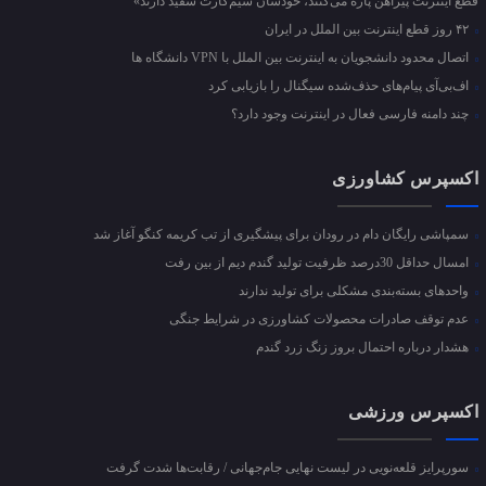
قطع اینترنت پیراهن پاره می‌کنند، خودشان سیم‌کارت سفید دارند»
۴۲ روز قطع اینترنت بین الملل در ایران
اتصال محدود دانشجویان به اینترنت بین الملل با VPN دانشگاه ها
اف‌بی‌آی پیام‌های حذف‌شده سیگنال را بازیابی کرد
چند دامنه فارسی فعال در اینترنت وجود دارد؟
اکسپرس کشاورزی
سمپاشی رایگان دام در رودان برای پیشگیری از تب کریمه کنگو آغاز شد
امسال حداقل 30درصد ظرفیت تولید گندم دیم از بین رفت
واحد‌های بسته‌بندی مشکلی برای تولید ندارند
عدم توقف صادرات محصولات کشاورزی در شرایط جنگی
هشدار درباره احتمال بروز زنگ زرد گندم
اکسپرس ورزشی
سورپرایز قلعه‌نویی در لیست نهایی جام‌جهانی / رقابت‌ها شدت گرفت