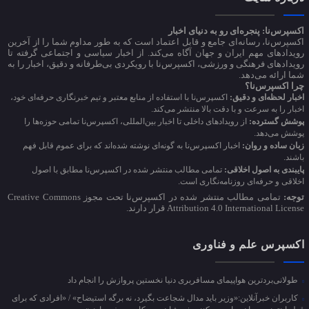
اکسپرس‌نا: پنجره‌ای رو به دنیای اخبار
اکسپرس‌نا، رسانه‌ای جامع و قابل اعتماد است که به طور مداوم شما را از آخرین
رویدادهای مهم ایران و جهان آگاه می‌کند. از اخبار سیاسی و اجتماعی گرفته تا
رویدادهای فرهنگی و ورزشی، اکسپرس‌نا با رویکردی بی‌طرفانه و دقیق، اخبار را به
شما ارائه می‌دهد.
چرا اکسپرس‌نا؟
اخبار لحظه‌ای و دقیق:
اکسپرس‌نا با استفاده از منابع معتبر و تیم خبرنگاری حرفه‌ای خود،
اخبار را به سرعت و با دقت بالا منتشر می‌کند.
پوشش گسترده:
از رویدادهای داخلی تا اخبار بین‌المللی، اکسپرس‌نا تمامی حوزه‌ها را
پوشش می‌دهد.
زبان ساده و روان:
اخبار اکسپرس‌نا به گونه‌ای نوشته شده‌اند که برای عموم قابل فهم
باشند.
پایبندی به اصول اخلاقی:
تمامی مطالب منتشر شده در اکسپرس‌نا مطابق با اصول
اخلاقی و حرفه‌ای روزنامه‌نگاری است.
توجه:
تمامی مطالب منتشر شده در اکسپرس‌نا تحت مجوز Creative Commons
Attribution 4.0 International License قرار دارند.
اکسپرس علم و فناوری
طولانی‌بردترین هواپیمای مسافربری دنیا نخستین پروازش را انجام داد
کاربران خبرآنلاین:«وزیر باید مدال شجاعت بگیرد، نه برگه استیضاح» / «افرادی که برای