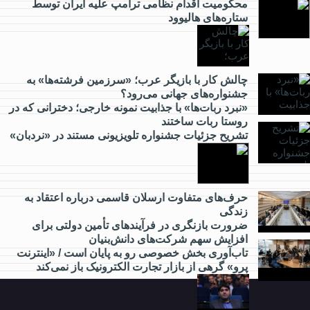
محکومیت اقدام نظامی ترامپ علیه ایران توسط
ستاره‌های هالیوود
از
کارآفرینی
چالش کار با بازیگر عرب؛ «سرزمین فرشته‌ها» به
جشنواره‌های جهانی می‌رود؟
چه خبر؟
«نبرد ربات‌ها» با جذابیت نمونه خارجی؛ دخترانی که در
روستا ربات ساختند
تشریح جزئیات جشنواره‌ تلویزیونی مستند در «نردبان»
از
گردشگری
چه خبر؟
حرف‌های متفاوت ارسلان قاسمی درباره اعتقاد به
زندگی
ضرورت بازنگری در فرآیندهای تأمین دولتی برای
از
افزایش سهم شرکت‌های دانش‌بنیان
مدارس
تاب‌آوری بخش خصوصی رو به پایان است / «اینترنت
و
پرو» گرهی از بازار تجارت الکترونیک باز نمی‌کند
دانشگاه
چه