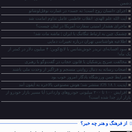
دشمن
اجرای «انسان روح است؛ نه جسد» در عمارت نوفل‌لوشاتو
آیت الله علم الهدی: انقلاب فاطمی عامل تداوم امامت شد
ماجرای هشدار امنیتی سفارت آمریکا در لبنان چیست؟
چشمک چین به ارتباط تنگاتنگ با ایران | ماشه مات شد!
اطلاعیه هواشناسی تهران درباره تغییرات دمایی
سود افسانه‌ای تریدر خوش‌شانس با لانچ‌کوین؛ ۴ میلیون دلار در کمتر از
یک ماه!
مخالفت صریح پزشکیان با قانون حجاب در گفت‌وگو با رهبری
اصحاب رسانه به دنبال روایتی منسجم و فراگیر از وحدت ملی باشند
شرایط چمن ورزشگاه یادگار امروز خوب بود
آپدیت iOS ۱۸.۱ منتشر شد؛ هوش مصنوعی بالاخره به آیفون آمد
افزایش ۱۰۰ تا ۲۰۰ میلیونی خودروهای وارداتی| آیا مسیر بازار خودرو از
بازار ارز جدا شده است؟
از فرهنگ و هنر چه خبر؟