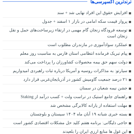
ترندترین اکسپرسی‌ها
افزایش حقوق این افراد نهایی شد + سند
پرواز قیمت سکه امامی در بازار ۱ اسفند + جدول
توسعه فرودگاه زنجان گام مهمی در ارتقاء زیرساخت‌های حمل و نقل
زنجان است
عملکرد سوادآموزی در مازندران مطلوب است
پیام تبریک فرمانده انتظامی استان فارس به مناسبت روز معلم
دولت سهم حق بیمه محصولات کشاورزان را پرداخت می‌کند
سیارتو: به مذاکرات روسیه و آمریکا درباره ثبات راهبردی امیدواریم
۲۱ درصد جمعیت گاومیش کشور در آذربایجان‌غربی قرار دارد
جشن نیمه شعبان در سمنان
راهنمای جامع استیک در تراست ولت + کسب درآمد از Staking
مهلت استفاده از یارانه کالابرگی مشخص شد
بسته خبری شبانه ۱۹ آبان ماه ۱۴۰۴ سیستان و بلوچستان
حاجی دلیگانی: برنامه هفتم کلید حل مشکلات اقتصادی کشور است
این غول ها منابع ارزی ایران را بلعیدند