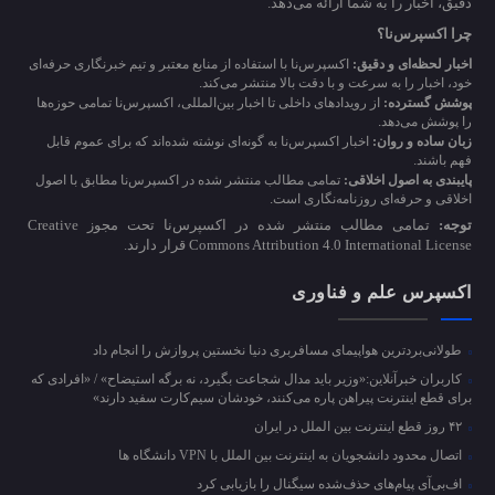
دقیق، اخبار را به شما ارائه می‌دهد.
چرا اکسپرس‌نا؟
اخبار لحظه‌ای و دقیق:
اکسپرس‌نا با استفاده از منابع معتبر و تیم خبرنگاری حرفه‌ای
خود، اخبار را به سرعت و با دقت بالا منتشر می‌کند.
پوشش گسترده:
از رویدادهای داخلی تا اخبار بین‌المللی، اکسپرس‌نا تمامی حوزه‌ها
را پوشش می‌دهد.
زبان ساده و روان:
اخبار اکسپرس‌نا به گونه‌ای نوشته شده‌اند که برای عموم قابل
فهم باشند.
پایبندی به اصول اخلاقی:
تمامی مطالب منتشر شده در اکسپرس‌نا مطابق با اصول
اخلاقی و حرفه‌ای روزنامه‌نگاری است.
توجه:
تمامی مطالب منتشر شده در اکسپرس‌نا تحت مجوز Creative
Commons Attribution 4.0 International License قرار دارند.
اکسپرس علم و فناوری
طولانی‌بردترین هواپیمای مسافربری دنیا نخستین پروازش را انجام داد
کاربران خبرآنلاین:«وزیر باید مدال شجاعت بگیرد، نه برگه استیضاح» / «افرادی که
برای قطع اینترنت پیراهن پاره می‌کنند، خودشان سیم‌کارت سفید دارند»
۴۲ روز قطع اینترنت بین الملل در ایران
اتصال محدود دانشجویان به اینترنت بین الملل با VPN دانشگاه ها
اف‌بی‌آی پیام‌های حذف‌شده سیگنال را بازیابی کرد