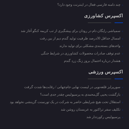
چند دامنه فارسی فعال در اینترنت وجود دارد؟
اکسپرس کشاورزی
سمپاشی رایگان دام در رودان برای پیشگیری از تب کریمه کنگو آغاز شد
امسال حداقل 30درصد ظرفیت تولید گندم دیم از بین رفت
واحد‌های بسته‌بندی مشکلی برای تولید ندارند
عدم توقف صادرات محصولات کشاورزی در شرایط جنگی
هشدار درباره احتمال بروز زنگ زرد گندم
اکسپرس ورزشی
سورپرایز قلعه‌نویی در لیست نهایی جام‌جهانی / رقابت‌ها شدت گرفت
بازگشت یحیی گل‌محمدی به پرسپولیس چقدر جدی است؟
استقلال تحت هیچ شرایطی حاضر به شرکت در یک تورنمنت گزینشی نخواهد بود
تکلیف سفر تراکتور به عربستان روشن شد
پرسپولیس رکورددار شد