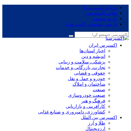
درباره اکسپرس‌نا
تماس اکسپرسی
حریم شخصی
بازنشر محتوا در اکسپرس‌نا
اکسپرس ایران
اخبار استان‌ها
اندیشه و دین
پزشکی، سلامت و زیبایی
تجارت، بازرگانی و خدمات
حقوقی و قضایی
خودرو و حمل و نقل
ساختمان و املاک
صنعت
صنعت خودروسازی
فرهنگ و هنر
کارآفرینی و بازاریابی
کشاورزی، دامپروری و صنایع غذایی
اکسپرس بین الملل
طلا و ارز
ارزدیجیتال