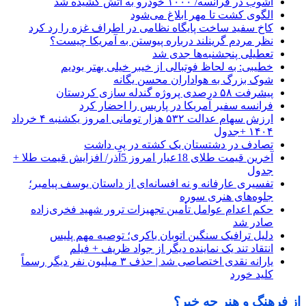
آشوب در فرانسه/ ۱۰۰۰ خودرو به آتش کشیده شد
الگوی کشت تا مهر ابلاغ می‌شود
کاخ سفید ساخت پایگاه نظامی در اطراف غزه را رد کرد
نظر مردم گرینلند درباره پیوستن به آمریکا چیست؟
تعطیلی پنجشنبه‌ها جدی شد
خطیبی: به لحاظ فوتبالی از خیبر خیلی بهتر بودیم
شوک بزرگ به هواداران محسن یگانه
پیشرفت ۵۸ درصدی پروژه گندله سازی کردستان
فرانسه سفیر آمریکا در پاریس را احضار کرد
ارزش سهام عدالت ۵۳۲ هزار تومانی امروز یکشنبه ۴ خرداد
۱۴۰۴ +جدول
تصادف در دشتستان یک کشته در پی داشت
آخرین قیمت طلای 18عیار امروز 5آذر/ افزایش قیمت طلا +
جدول
تفسیری عارفانه و نه افسانه‌ای از داستان یوسف پیامبر؛
جلوه‌های هنری سوره
حکم اعدام عوامل تأمین تجهیزات ترور شهید فخری‌زاده
صادر شد
دلیل ترافیک سنگین اتوبان باکری؛ توصیه مهم پلیس
انتقاد تند یک نماینده دیگر از جواد ظریف + فیلم
یارانه نقدی اختصاصی شد | حذف ۳ میلیون نفر دیگر رسماً
کلید خورد
از فرهنگ و هنر چه خبر؟