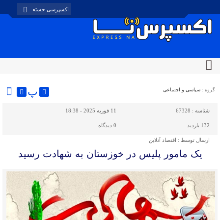
پ
گروه :
سیاسی و اجتماعی
شناسه :
67328
11 فوریه 2025 - 18:38
132 بازدید
0
دیدگاه
ارسال توسط :
اقتصاد آنلاین
یک مامور پلیس در خوزستان به شهادت رسید