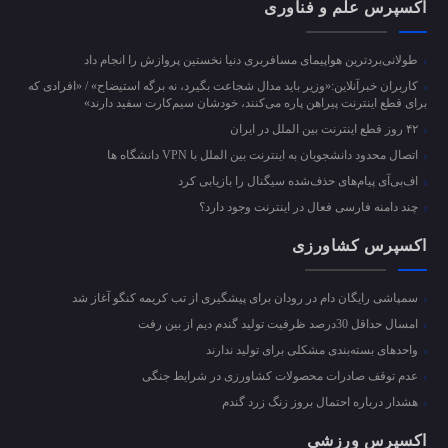
اکسپرس علم و فناوری
طولانی‌بردترین هواپیمای مسافربری دنیا نخستین پروازش را انجام داد
کاربران خبرآنلاین:«وزیر باید مدال شجاعت بگیرد، نه برگه استیضاح» / «افرادی که
برای قطع اینترنت پیراهن پاره می‌کنند، خودشان سیم‌کارت سفید دارند»
۴۲ روز قطع اینترنت بین الملل در ایران
اتصال محدود دانشجویان به اینترنت بین الملل با VPN دانشگاه ها
اف‌بی‌آی پیام‌های حذف‌شده سیگنال را بازیابی کرد
چند دامنه فارسی فعال در اینترنت وجود دارد؟
اکسپرس کشاورزی
سمپاشی رایگان دام در رودان برای پیشگیری از تب کریمه کنگو آغاز شد
امسال حداقل 30درصد ظرفیت تولید گندم دیم از بین رفت
واحد‌های بسته‌بندی مشکلی برای تولید ندارند
عدم توقف صادرات محصولات کشاورزی در شرایط جنگی
هشدار درباره احتمال بروز زنگ زرد گندم
اکسپرس ورزشی