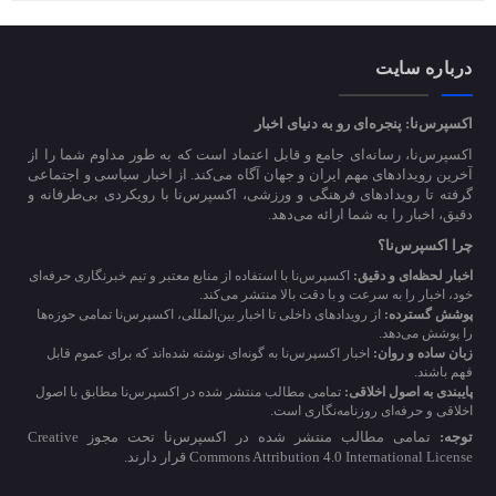
درباره سایت
اکسپرس‌نا: پنجره‌ای رو به دنیای اخبار
اکسپرس‌نا، رسانه‌ای جامع و قابل اعتماد است که به طور مداوم شما را از
آخرین رویدادهای مهم ایران و جهان آگاه می‌کند. از اخبار سیاسی و اجتماعی
گرفته تا رویدادهای فرهنگی و ورزشی، اکسپرس‌نا با رویکردی بی‌طرفانه و
دقیق، اخبار را به شما ارائه می‌دهد.
چرا اکسپرس‌نا؟
اخبار لحظه‌ای و دقیق:
اکسپرس‌نا با استفاده از منابع معتبر و تیم خبرنگاری حرفه‌ای
خود، اخبار را به سرعت و با دقت بالا منتشر می‌کند.
پوشش گسترده:
از رویدادهای داخلی تا اخبار بین‌المللی، اکسپرس‌نا تمامی حوزه‌ها
را پوشش می‌دهد.
زبان ساده و روان:
اخبار اکسپرس‌نا به گونه‌ای نوشته شده‌اند که برای عموم قابل
فهم باشند.
پایبندی به اصول اخلاقی:
تمامی مطالب منتشر شده در اکسپرس‌نا مطابق با اصول
اخلاقی و حرفه‌ای روزنامه‌نگاری است.
توجه:
تمامی مطالب منتشر شده در اکسپرس‌نا تحت مجوز Creative
Commons Attribution 4.0 International License قرار دارند.