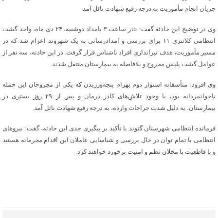
جریان انجام مأموریت به درجه رفیع شهادت نائل آمد.
وی در توضیح این حادثه گفت: «در ساعت ۳ بامداد دوشنبه، ۲۴ دی ماه، واحد گشت
انتظامی کلانتری ۱۱ برای بررسی و امدادرسانی به یک شهروند اعزام شد که در
مسیر مأموریت، هدف تیراندازی افراد ناشناس قرار گرفت. در این حادثه، سه نفر از
عوامل گشت پلیس مجروح و بلافاصله به بیمارستان منتقل شدند.
وی افزود: متأسفانه استوار دوم بهرام پنجه‌ورزیدن که یکی از مجروحان این حمله
ناجوانمردانه بود، با وجود تلاش‌های کادر درمان و پس از ۲۹ روز بستری در
بیمارستان، به دلیل شدت جراحات وارده، به درجه رفیع شهادت نائل آمد.
فرمانده انتظامی شهرستان گتوند با تأکید بر پیگیری جدی این حادثه، گفت: نیروهای
انتظامی با تمام توان در حال بررسی و شناسایی عاملان این اقدام مجرمانه هستند
و با قاطعیت با مخلان نظم و امنیت برخورد خواهند کرد.