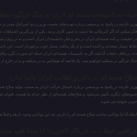
حمله به تاسیسات هسته ای ایران به جنگ فراگیر منطق
وزیر خارجه در پاسخ به پرسشی درباره تهدیدهای نخست وزیر رژیم اسرائیل مبنی بر حم
فکر میکنم که اگر آمریکایی ها دست به چنین کاری بزنند، یکی از بزرگترین اشتباهات ت
در حقیقت برنامه هسته‌ای ایران در مغز و فکر دانشمندان ایران است و نه در روی زمین.
نقاط بسیار متعددی پراکنده است و از یک پدافند بسیار خوب برخوردار است، این تا
داد، برخلاف دفعات گذشته اگر به تاسیسات هسته‌ای ایران حمله ای صورت بگیرد واکنش 
جنگ فراگیر در منطقه خواهیم شد، یک فاجعه که هیچکس نه در منطقه و نه در خارج از 
سلاح هسته ای در دکترین نظامی ایران جایی ندارد
وزیر خارجه در پاسخ به پرسشی درباره احتمال حرکت ایران به سمت تولید سلاح هسته ای
شیوه‌های دیگری تأمین می‌شود و سلاح‌های هسته‌ای از نظر حرام ما هستند. فتوای 
خوبی متوجه می شوید.
اینکه آیا ما توانایی ساخت سلاح هسته ای را داریم، بله این توانایی وجود دارهد و قبلا
عراقچی خطاب به خبرنگار الجزیره: آیا شما فقیه هستید