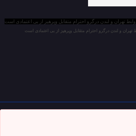
ط تهران و لندن درگرو احترام متقابل وپرهیز از بی‌ اعتمادی است