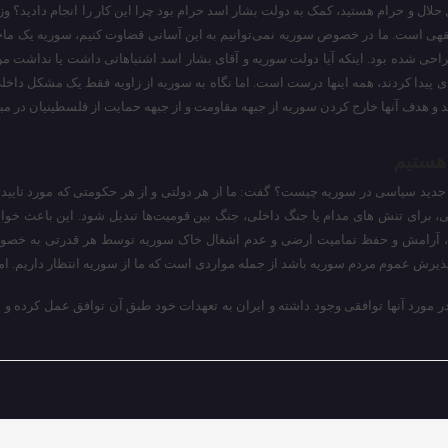
 حلال و حرام هستید، کمک به دولت بشار اسد حرام بود چرا این کار را انجام دادید؟ 
قهی است. ما در خصوص سوریه نمی‌توانیم به این آسانی قضاوت کنیم، سوریه یک ما
حی شده بود. اینکه آیا دولت سوریه و آقای بشار اسد اشتباهاتی داشت یا نداشت من ا
 پیدا کردند، همه اینها درست است. اما نگاه به سوریه از زاویه فقط یک مشکل داخلی 
د و هدف آنها خارج کردن سوریه از جبهه مقاومت و از جبهه حمایت از فلسطینیان در مب
هستیم
 جدید سیاسی در سوریه چیست؟ گفت: ما از هر دولتی و از هر حکومتی که مورد تایید 
، برای تنش های مدام یا جنگ داخلی، جنگ بین قومیت‌ها تبدیل شود. این باعث خواهد
ات، آرامش و حفظ تمامیت ارضی و عدم اشغال خاک سوریه توسط هر قدرتی به خص
 پذیرش عموم مردم سوریه باشد از جمله مواردی است که ما از سوریه انتظار داریم. ا
مورد آنها توافقی وجود داشته و ایران به تعهدات خود طبق آن توافق عمل کرده و د