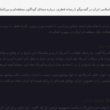
امی ایران در گفت‌وگو با رسانه قطری، درباره مسائل گوناگون منطقه‌ای و بین‌الملل
ر دیدار با مقام های ارشد حماس و رایزنی با نخست وزیر و وزیر خارجه قطر به دوحه
عالیت های منطقه ای ایران در سوریه انجام داد.
ی رود
مریکا گفت: ما رابطه طولانی با آمریکا داریم و متاسفانه این تاریخ پر از وقایع و
ت ها و حرکات آمریکا علیه ایران مواجه بودیم. شما به مثال آخر اشاره کردید که ب
مهم تر یک تاریخ پر از بی اعتمادی میان ایران و آمریکا ایجاد کرد. مسلماً همه این‌ه
 گفت: دولت قبلی آمریکا هم نه تنها مواضع خوبی نسبت به ایران نداشت بلکه مواضع ب
سیاستی را در خصوص ایران، توافق هسته‌ای یا برنامه هسته ای ایران اتخاذ می‌کنند، 
ا وجود ندارد
 دولت جدید امریکا به ریاست جمهوری ترامپ باز کند، گفت: باید دلیلی برای این کا