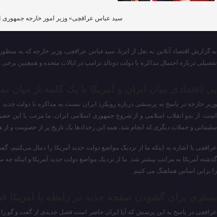
سید عباس عراقچی» وزیر امور خارجه جمهوری اسل
به گزارش اقتصاد آنلاین به نقل از ایرنا، سیدعباس عراقچی، وزیر خارجه که به منظو
تفصیلی درباره احتمال مذاکره با دولت دونالد ترامپ در ایالات متحده و همچنین برخی ف
بی اعتمادی میان ایران و آمریکا با یک کلمه از میان نم
وزیر خارجه در پاسخ به پرسشی درباره رویکرد ایران نسبت به مذاکره با دولت جدید آ
است. از بدو انقلاب اسلامی و از شروع جمهوری اسلامی ایران، ما مرتب با این خصوم
سلیمانی و حملات دیگری که انجام شد، همه این رخدادها یک تاریخ پر از خصومت و از همه 
عراقچی با اشاره به اینکه ما از نزدیک مواضع دولت جدید آمریکا را دنبال می‌کنیم،
گذشته آمریکا به مراتب بیشتر شد. ما از نزدیک مواضع دولت جدید آمریکا و اینکه چه 
را براین اساس هماهنگ می کنیم.
بستری برای گشودن صفحه جدید در رابطه با امریکا فعل
عراقچی در پاسخ به این پرسش که آیا ایران حاضر است فصل جدیدی از گفت و گو را با