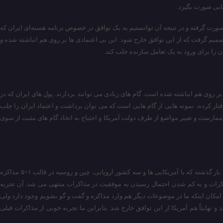
هایی صورت بگیرد.
م؛ مذاکرات مستقیم و مستمری هم صورت گرفته و در نتیجه آن توانستیم به یک توافق در خصوص برنامه هسته‌ای ایران که
صمیم گرفت که از این توافق خارج شود. این بی اعتمادی ها بر روی هم انباشته شده و
را برای ورود به یک تعامل سازنده جلب کند.
بر روی هم انباشته شده است. گام های زیادی می توانند بردارند. پول های ایران که در
ار کرده، نمونه هایی از گام هایی است که می توان برداشت و اعتماد ایران را جلب
ه ممارست و تغییر مواضع از طرف دولت آمریکا و احتیاج به اتخاذ گام های مثبت از سوی
سیدعباس عراقچی در پاسخ به سوال الجزیره درباره موضوعات مورد بحث احتمالی در این توافق اعم از هسته ای و شاید هم پرونده های منطقه ای مانند سوریه گفت: ما بار گذشته که با آمریکایی ها و سه کشور اروپایی، چین و روسیه در قالب ۱+۵ مذاکره
اکرات و به کم شدن احتمال رسیدن به موفقیت در مذاکرات منتهی می شد. آن تجربه
د امکان اینکه ما در موضوعات دیگر هم وارد مذاکره و گفت و گو بشویم وجود دارد ولی
هایتاً هم آمریکا از این توافق خارج شد. بنابراین ما تجربه خوبی از مذاکرات قبلی