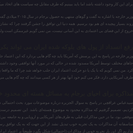
برای این کار وجود داشته باشد اما باید ببینیم که طرف مقابل چه سیاست های اتخاذ میک
وزیر خارجه با ا
روند بسیار پیچیده ای هم بود برسیم. همه دنیا این توافق را جشن گرفتند چرا که نشا
خروج از این فضای بی اعتمادی به این آسانی نیست، من نمی گویم غیرممکن است ولی 
رفع انسداد از پول های بلوکه شده ایران می تواند یکی 
وزیر خارجه در پاسخ به این پرسش که آمریکا باید چه گام هایی بردارد که این اعتماد ج
جاهای مختلف توسط آمریکا مسدود شده در حالی که در مورد آنها توافقی وجود داشته 
کرد. من نمی گویم که با یک یا دو حرکت اعتماد ایران جلب خواهد شد چرا که ما واقعا ی
طرف آمریکایی دارد، فکر می کنم خود آنها بهتر از هر کسی میدانند که چه گام هایی می ت
مذاکره برای احیای برجام به مسائل هسته ای محدود خو
کردیم، تصمیم گرفتیم که مذاکره محدود به موضوع هسته‌ای باشد. این تصمیم درست
موفقی بود، ما در حین مذاکرات قبلی به طرف‌های آمریکایی و اروپایی و به جامعه بین
متاسفانه آن مذاکرات به یک تجربه خوب تبدیل نشد. از این جهت که به یک توافق رسیدی
نداریم اگر این بار تجربه خوبی از مذاکرات (احتمالی) شکل بگیرد طبیعتاً بر اعتماد ا