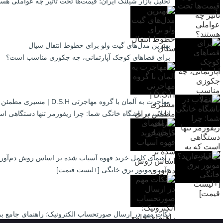
تحلیل بازار شیلنگ ایران؛ قیمت‌ها تحت تأثیر چه عواملی هست
بهترین مدل‌های گیت ولو برای خطوط انتقال سیال
برای فضاهای کوچک آپارتمانی، چه جکوزی مناسب است؟
مهاجرت به آلمان با گروه مهاجرتی D.S.H | مسیری مطمئن برای آینده‌ای درخشان
انقلاب در باشگاه خانگی شما: چرا ریفورمر تنها دستگاهی است
راهنمای کامل خرید قهوه آسیاب شده بر اساس روش دم‌آور
قیمت موتور برق خانگی [+لیست قیمت]
نکات مهم در ارسال صورتحساب الکترونیک؛ راهنمای جامع بر