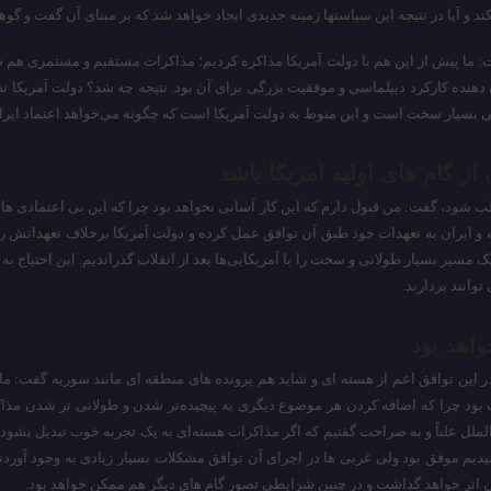
ند و آیا در نتیجه این سیاستها زمینه جدیدی ایجاد خواهد شد که بر مبنای آن گفت و گو
شاره به گفت و گوهای منتهی به حصول برجام در سال ۲۰۱۵ میلادی گفت: ما پیش از این هم با دولت آمریکا مذاکره کردی
ن دهنده کارکرد دیپلماسی و موفقیت بزرگی برای آن بود. نتیجه چه شد؟ دولت آمریکا ت
بسیار سخت است و این منوط به دولت آمریکا است که چگونه می‌خواهد اعتماد ایران 
از گام های اولیه امریکا باشد
لب شود، گفت: من قبول دارم که این کار آسانی نخواهد بود چرا که این بی اعتمادی ها 
و ایران به تعهدات خود طبق آن توافق عمل کرده و دولت آمریکا برخلاف تعهداتش رفت
ک مسیر بسیار طولانی و سخت را با آمریکایی‌ها بعد از انقلاب گذراندیم. این احتیاج ب
وانند بردارند.
اهد بود
 بود چرا که اضافه کردن هر موضوع دیگری به پیچیده‌تر شدن و طولانی تر شدن مذ
‌الملل علناً و به صراحت گفتیم که اگر مذاکرات هسته‌ای به یک تجربه خوب تبدیل بشو
م موفق بود ولی غربی ها در اجرای آن توافق مشکلات بسیار زیادی به وجود آوردند و ن
یران اثر خواهد گذاشت و در چنین شرایطی تصور گام های دیگر هم ممکن خواهد بود.