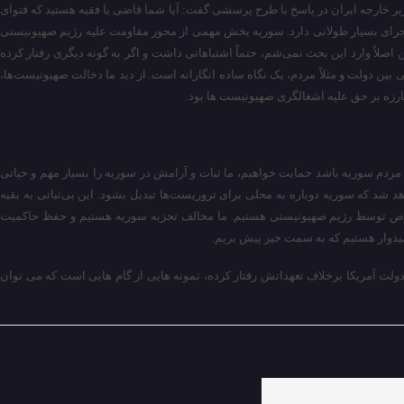
وزیر خارجه ایران در پاسخ با طرح پرسشی گفت: آیا شما قاضی یا فقیه هستید که فتوای
جرای بسیار طولانی دارد. سوریه بخش مهمی از محور مقاومت علیه رژیم صهیونیستی
صلاً وارد این بحث نمی‌شم، حتماً اشتباهاتی داشت و اگر به گونه دیگری رفتار کرده
بین دولت و مثلاً مردم، یک نگاه ساده انگارانه است. از دید ما دخالت صهیونیست‌ها،
ارزه بر حق علیه اشغالگری صهیونیست ها بود.
مردم سوریه باشد حمایت خواهیم، ما ثبات و آرامش در سوریه را بسیار مهم و حیاتی
 شد که سوریه دوباره به محلی برای تروریست‌ها تبدیل بشود. این بی‌ثباتی به بقیه
وص توسط رژیم صهیونیستی هستیم. ما مخالف تجزیه سوریه هستیم و حفظ حاکمیت
میدوار هستیم که به سمت خیر پیش بریم.
ولت آمریکا برخلاف تعهداتش رفتار کرده، نمونه هایی از گام هایی است که می توان