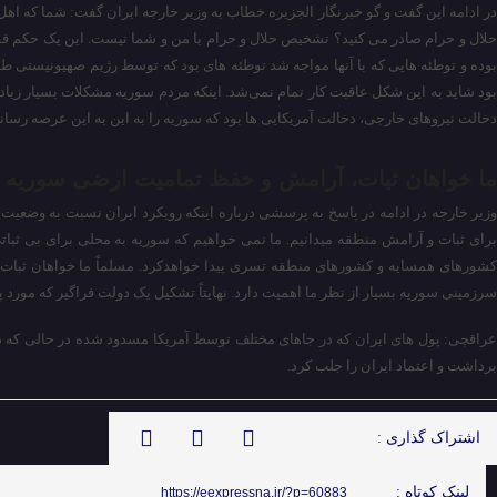
در ادامه این گفت و گو خبرنگار الجزیره خطاب به وزیر خارجه ایران گفت: شما که اهل
حلال و حرام صادر می کنید؟ تشخیص حلال و حرام با من و شما نیست. این یک حکم ف
بوده و توطئه هایی که با آنها مواجه شد توطئه های بود که توسط رژیم صهیونیستی طرا
بود شاید به این شکل عاقبت کار تمام نمی‌شد. اینکه مردم سوریه مشکلات بسیار زیادی
دخالت نیروهای خارجی، دخالت آمریکایی ها بود که سوریه را به این به این عرصه رسان
ما خواهان ثبات، آرامش و حفظ تمامیت ارضی سوریه 
وزیر خارجه در ادامه در پاسخ به پرسشی درباره اینکه رویکرد ایران نسبت به وضعیت
برای ثبات و آرامش منطقه میدانیم. ما نمی خواهیم که سوریه به محلی برای بی ثباتی
کشورهای همسایه و کشورهای منطقه تسری پیدا خواهدکرد. مسلماً ما خواهان ثب
سرزمینی سوریه بسیار از نظر ما اهمیت دارد. نهایتاً تشکیل یک دولت فراگیر که مورد
عراقچی: پول های ایران که در جاهای مختلف توسط آمریکا مسدود شده در حالی که در 
برداشت و اعتماد ایران را جلب کرد.
اشتراک گذاری :
لینک کوتاه :
https://eexpressna.ir/?p=60883