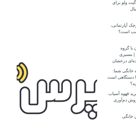
گیت ولو برای
ال
ک آپارتمانی،
سب است؟
 با گروه
مهاجرتی D.S.H | مسیری
ه‌ای درخشان
ه خانگی شما:
ها دستگاهی است
ید؟
ید قهوه آسیاب
وش دم‌آوری
 خانگی