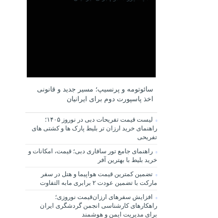
سائوتومه و پرنسیپ؛ مسیر جدید و قانونی
اخذ پاسپورت دوم برای ایرانیان
لیست قیمت تفریحات دبی در نوروز ۱۴۰۵؛
راهنمای خرید ارزان تر بلیط پارک ها و کشتی های
تفریحی
راهنمای جامع تور سافاری دبی؛ قیمت، امکانات و
خرید بلیط با بهترین آفر
تضمین کمترین قیمت هواپیما و هتل در سفر
مارکت با تضمین عودت ۲ برابری مابه التفاوت
افزایش سفرهای ارزان‌قیمت نوروزی؛
راهکارهای کارشناسی انجمن گردشگری ایران
برای مدیریت ایمن و هوشمند