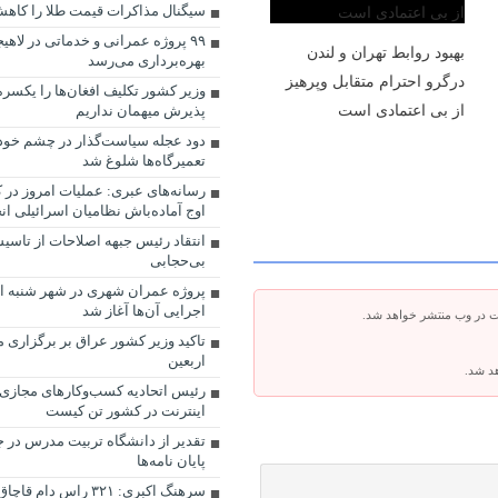
سیگنال مذاکرات قیمت طلا را کاهش داد (
۹۹ پروژه عمرانی و خدماتی در لاهی
بهبود روابط تهران و لندن
بهره‌برداری می‌رسد
درگرو احترام متقابل وپرهیز
وزیر کشور تکلیف افغان‌ها را یکسر
از بی‌ اعتمادی است
پذیرش میهمان نداریم
دود عجله سیاست‌گذار در چشم خود
تعمیرگاه‌ها شلوغ شد
رسانه‌های عبری: عملیات امروز در ک
اوج آماده‌باش نظامیان اسرائیلی ان
انتقاد رئیس جبهه اصلاحات از تاسی
بی‌حجابی
پروژه عمران شهری در شهر شنبه اف
اجرایی آن‌ها آغاز شد
ت در وب منتشر خواهد شد.
تاکید وزیر کشور عراق بر برگزاری
اربعین
هد شد.
رئیس اتحادیه کسب‌وکارهای مجازی:
اینترنت در کشور تن کیست
تقدیر از دانشگاه تربیت مدرس در 
پایان نامه‌ها
سرهنگ اکبری: ۳۲۱ راس دا