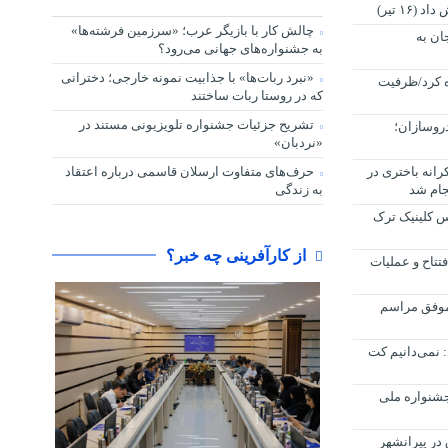
۱۶ تیر)
چالش کار با بازیگر عرب؛ «سرزمین فرشته‌ها»
جان به
به جشنواره‌های جهانی می‌رود؟
«نبرد ربات‌ها» با جذابیت نمونه خارجی؛ دخترانی
ه کرد/ظرفیت
که در روستا ربات ساختند
تشریح جزئیات جشنواره‌ تلویزیونی مستند در
روسازان؛
«نردبان»
رانه باختری در
حرف‌های متفاوت ارسلان قاسمی درباره اعتقاد
جام شد
به زندگی
س کلینیک ترک
از کارآفرینی چه خبر؟
تتاح و عملیات
 موفق مراسم
 نمی‌دانیم کت
جشنواره ملی
م قاچاق در پیرانشهر