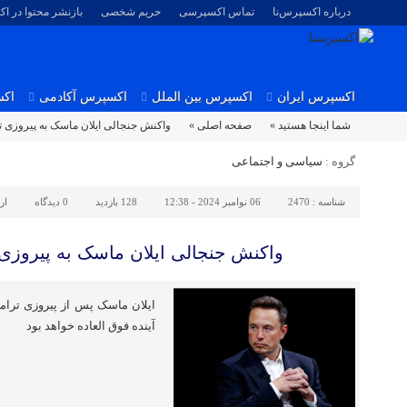
درباره اکسپرس‌نا
تماس اکسپرسی
حریم شخصی
بازنشر محتوا در ا
اکسپرس ایران
اکسپرس بین الملل
اکسپرس آکادمی
اکس
شما اینجا هستید »
صفحه اصلی »
واکنش جنجالی ایلان ماسک به پیروزی
گروه :
سیاسی و اجتماعی
شناسه :
2470
06 نوامبر 2024 - 12:38
128 بازدید
0
دیدگاه
ار
واکنش جنجالی ایلان ماسک به پیروز
ایلان ماسک پس از پیروزی ترا
آینده فوق العاده خواهد بود