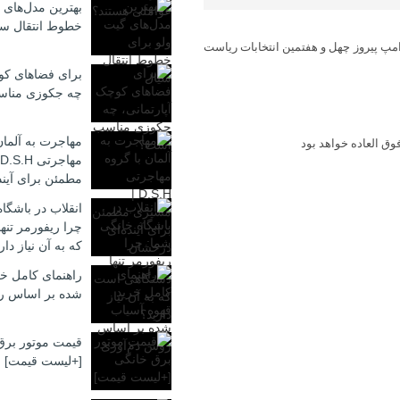
بهترین مدل‌های 
خطوط انتقال سی
رامپ به ۲۷۰ رسید و با این نتیجه ترامپ پیروز چهل و هفتمین انتخابات ریاست
برای فضاهای کوچ
چه جکوزی منا
مهاجرت به آلمان
ق العاده خواهد بود
مطمئن برای آیند
انقلاب در باشگا
چرا ریفورمر تن
که به آن نیاز دار
راهنمای کامل خر
شده بر اساس ر
قیمت موتور برق
[+لیست قیمت]