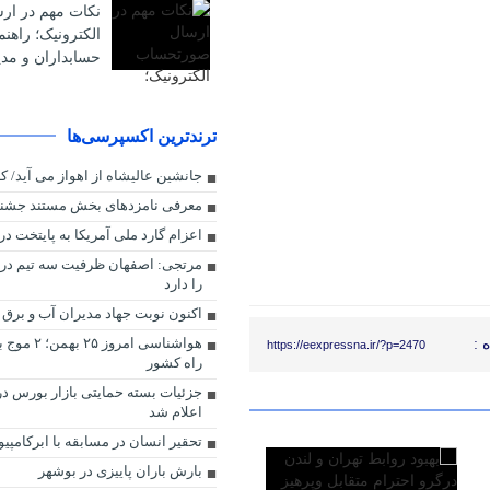
نکات مهم در ا
الکترونیک؛ راهن
حسابداران و مدی
ترندترین اکسپرسی‌ها
جانشین عالیشاه از اهواز می آید/ کا
معرفی نامزدهای بخش مستند جشنوا
اعزام گارد ملی آمریکا به پایتخت د
مرتجی: اصفهان ظرفیت سه تیم در لی
را دارد
اکنون نوبت جهاد مدیران آب و برق
هواشناسی امر
 :
https://eexpressna.ir/?p=2470
راه کشور
جزئیات بسته حمایتی بازار بورس در
اعلام شد
تحقیر انسان در مسابقه با ابرکامپیو
بارش باران پاییزی در بوشهر