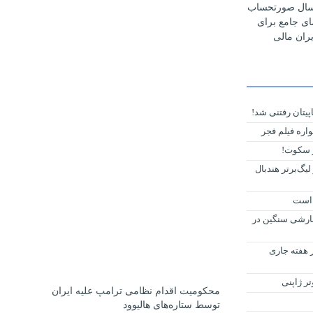
رسال صورتحساب
مای جامع برای
ران مالی
پیتان رفتنی شد!
ره فیلم فجر
ر سکوت!
گ‌برتر هندبال
 است
وز ۲۵ بهمن؛ ۲ موج‌ بارشی سنگین در
 هفته جاری
تر ژاپنی
محکومیت اقدام نظامی ترامپ علیه ایران
توسط ستاره‌های هالیوود